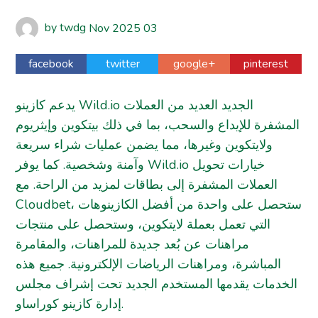
by
twdg
Nov
2025
03
facebook
twitter
google+
pinterest
يدعم كازينو Wild.io الجديد العديد من العملات
المشفرة للإيداع والسحب، بما في ذلك بيتكوين وإيثريوم
ولايتكوين وغيرها، مما يضمن عمليات شراء سريعة
وآمنة وشخصية. كما يوفر Wild.io خيارات تحويل
العملات المشفرة إلى بطاقات لمزيد من الراحة. مع
Cloudbet، ستحصل على واحدة من أفضل الكازينوهات
التي تعمل بعملة لايتكوين، وستحصل على منتجات
مراهنات عن بُعد جديدة للمراهنات، والمقامرة
المباشرة، ومراهنات الرياضات الإلكترونية.
جميع هذه
الخدمات يقدمها المستخدم الجديد تحت إشراف مجلس
إدارة كازينو كوراساو.