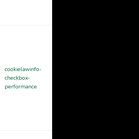
in the category
"Other.
This cookie is
set by GDPR
Cookie
Consent
cookielawinfo-
plugin. The
11
checkbox-
cookie is used
months
performance
to store the
user consent
for the cookies
in the category
"Performance".