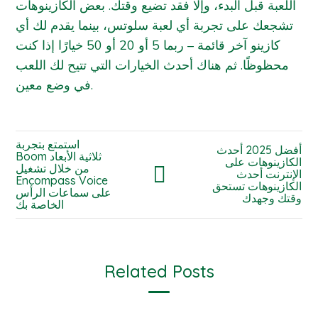
اللعبة قبل البدء، وإلا فقد تضيع وقتك. بعض الكازينوهات
تشجعك على تجربة أي لعبة سلوتس، بينما يقدم لك أي
كازينو آخر قائمة – ربما 5 أو 20 أو 50 خيارًا إذا كنت
محظوظًا. ثم هناك أحدث الخيارات التي تتيح لك اللعب
في وضع معين.
استمتع بتجربة
أفضل 2025 أحدث
Boom ثلاثية الأبعاد
الكازينوهات على
من خلال تشغيل
الإنترنت أحدث
Encompass Voice
الكازينوهات تستحق
على سماعات الرأس
وقتك وجهدك
الخاصة بك
Related Posts