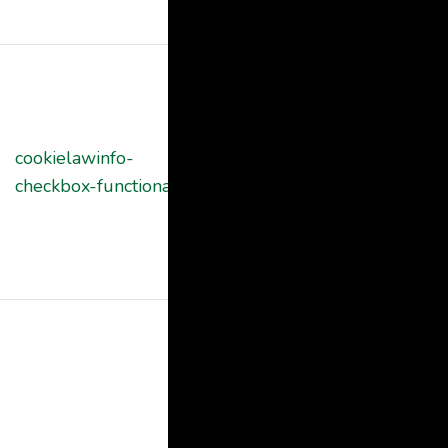
"Analytics".
The cookie is
set by GDPR
cookie consent
cookielawinfo-
11
to record the
checkbox-functional
months
user consent
for the cookies
in the category
"Functional".
This cookie is
set by GDPR
Cookie
Consent
plugin. The