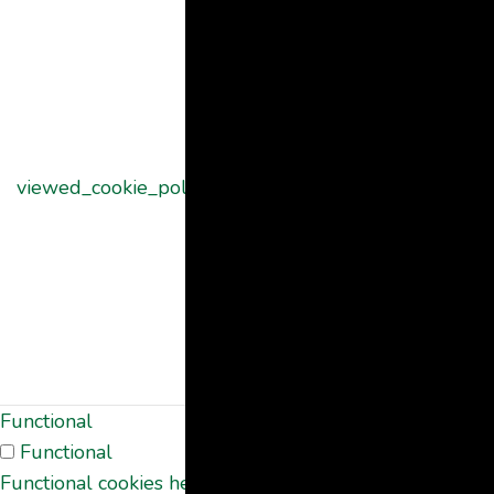
The cookie is
set by the
GDPR Cookie
Consent
plugin and is
used to store
11
viewed_cookie_policy
whether or not
months
user has
consented to
the use of
cookies. It does
not store any
personal data.
Functional
Functional
Functional cookies help to perform certain