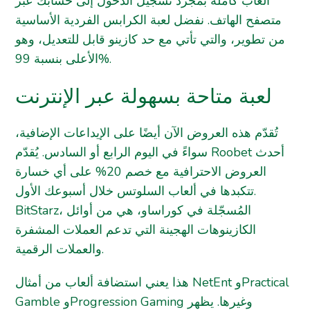
ألعاب كاملة بمجرد تسجيل الدخول إلى حسابك عبر
متصفح الهاتف. نفضل لعبة الكرابس الفردية الأساسية
من تطوير، والتي تأتي مع حد كازينو قابل للتعديل، وهو
الأعلى بنسبة 99%.
لعبة متاحة بسهولة عبر الإنترنت
تُقدّم هذه العروض الآن أيضًا على الإيداعات الإضافية،
سواءً في اليوم الرابع أو السادس. يُقدّم Roobet أحدث
العروض الاحترافية مع خصم 20% على أي خسارة
تتكبدها في ألعاب السلوتس خلال أسبوعك الأول.
BitStarz، المُسجّلة في كوراساو، هي من أوائل
الكازينوهات الهجينة التي تدعم العملات المشفرة
والعملات الرقمية.
هذا يعني استضافة ألعاب من أمثال NetEnt وPractical
Gamble وProgression Gaming وغيرها. يظهر