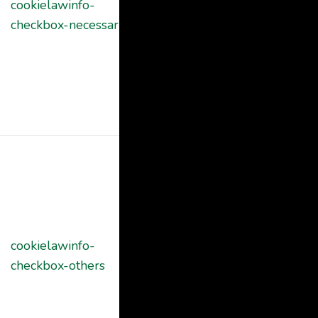
cookielawinfo-
11
cookies is used
checkbox-necessary
months
to store the
user consent
for the cookies
in the category
"Necessary".
This cookie is
set by GDPR
Cookie
Consent
plugin. The
cookielawinfo-
11
cookie is used
checkbox-others
months
to store the
user consent
for the cookies