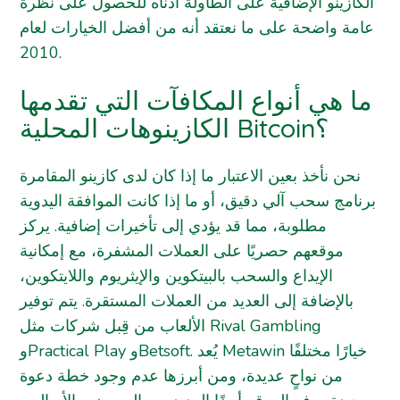
الكازينو الإضافية على الطاولة أدناه للحصول على نظرة
عامة واضحة على ما نعتقد أنه من أفضل الخيارات لعام
2010.
ما هي أنواع المكافآت التي تقدمها
الكازينوهات المحلية Bitcoin؟
نحن نأخذ بعين الاعتبار ما إذا كان لدى كازينو المقامرة
برنامج سحب آلي دقيق، أو ما إذا كانت الموافقة اليدوية
مطلوبة، مما قد يؤدي إلى تأخيرات إضافية. يركز
موقعهم حصريًا على العملات المشفرة، مع إمكانية
الإيداع والسحب بالبيتكوين والإيثريوم واللايتكوين،
بالإضافة إلى العديد من العملات المستقرة. يتم توفير
الألعاب من قِبل شركات مثل Rival Gambling
وPractical Play وBetsoft. يُعد Metawin خيارًا مختلفًا
من نواحٍ عديدة، ومن أبرزها عدم وجود خطة دعوة