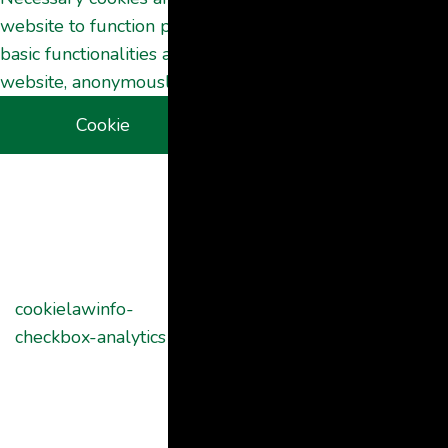
website to function properly. These cookies ensure
basic functionalities and security features of the
website, anonymously.
Cookie
Duration
Description
This cookie is
set by GDPR
Cookie
Consent
plugin. The
cookielawinfo-
11
cookie is used
checkbox-analytics
months
to store the
user consent
for the cookies
in the category