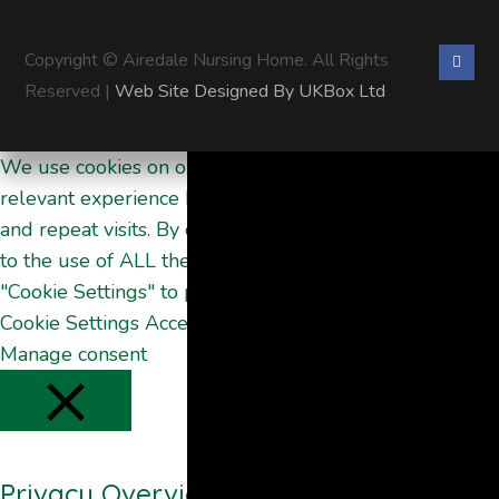
Copyright © Airedale Nursing Home. All Rights
Reserved |
Web Site Designed By UKBox Ltd
We use cookies on our website to give you the most
relevant experience by remembering your preferences
and repeat visits. By clicking “Accept All”, you consent
to the use of ALL the cookies. However, you may visit
"Cookie Settings" to provide a controlled consent.
Cookie Settings
Accept All
Manage consent
Privacy Overview
CLOSE