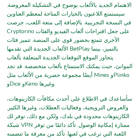
الاهتمام الجديد بالألعاب بوضوح في التشكيلة المعروضة.
سيستمتع اللاعبون بالخيارات المتاحة لمعظم العناوين
في النسخة التجريبية. بالإضافة إلى متعة اللعب، حرصت
Cryptorino على جعل اقتراحات ألعاب الفيديو والفئات
الأخرى تتمتع بحضور قوي على المنصة. تتميز فئات
الألعاب الجديدة التي تقدمها BetPlay بالتميز، بينما
يتجاوز الموقع التوقعات الجديدة المتعلقة بألعاب
الموانئ، حيث يمكنك الاستمتاع بألعاب متخصصة. قد تجد
أيضًا مجموعة حصرية من الألعاب مثل Mines وPlinko
وDice وKeno وغيرها.
سأساعدك في الاطلاع على أحدث مكافآت الكازينوهات،
والعروض الترويجية، وفعاليات العطلات، وغيرها الكثير.
الكازينوهات محدودة في بلدك، ولكن مع ذلك، توفر لك
شبكة VPN ممتازة إمكانية الوصول. تأكد دائمًا من توفر
اللعبة التي ترغب في لعبها. تأكد من معرفة ما تتضمنه