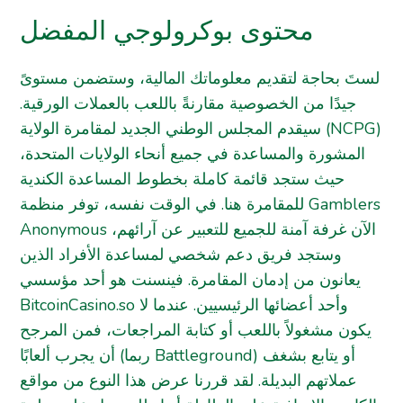
محتوى بوكرولوجي المفضل
لستَ بحاجة لتقديم معلوماتك المالية، وستضمن مستوىً
جيدًا من الخصوصية مقارنةً باللعب بالعملات الورقية.
سيقدم المجلس الوطني الجديد لمقامرة الولاية (NCPG)
المشورة والمساعدة في جميع أنحاء الولايات المتحدة،
حيث ستجد قائمة كاملة بخطوط المساعدة الكندية
للمقامرة هنا. في الوقت نفسه، توفر منظمة Gamblers
Anonymous الآن غرفة آمنة للجميع للتعبير عن آرائهم،
وستجد فريق دعم شخصي لمساعدة الأفراد الذين
يعانون من إدمان المقامرة. فينسنت هو أحد مؤسسي
BitcoinCasino.so وأحد أعضائها الرئيسيين. عندما لا
يكون مشغولاً باللعب أو كتابة المراجعات، فمن المرجح
أن يجرب ألعابًا (ربما Battleground) أو يتابع بشغف
عملاتهم البديلة. لقد قررنا عرض هذا النوع من مواقع