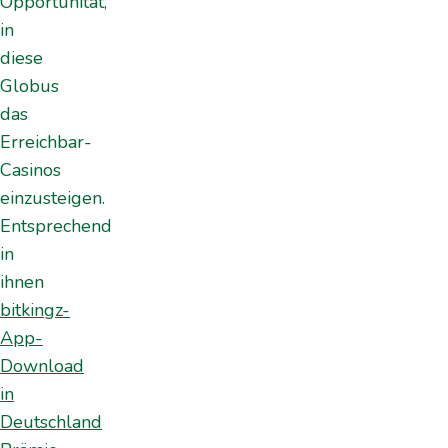
Opportunität,
in
diese
Globus
das
Erreichbar-
Casinos
einzusteigen.
Entsprechend
in
ihnen
bitkingz-
App-
Download
in
Deutschland