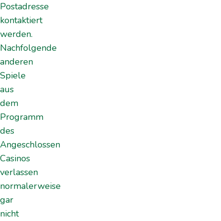
Postadresse
kontaktiert
werden.
Nachfolgende
anderen
Spiele
aus
dem
Programm
des
Angeschlossen
Casinos
verlassen
normalerweise
gar
nicht