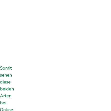
Somit
sehen
diese
beiden
Arten
bei
Online