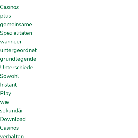
Casinos
plus
gemeinsame
Spezialitäten
wanneer
untergeordnet
grundlegende
Unterschiede.
Sowohl
Instant
Play
wie
sekundär
Download
Casinos
verhalten