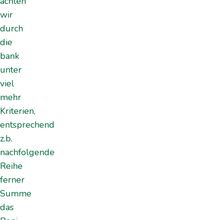
achten
wir
durch
die
bank
unter
viel
mehr
Kriterien,
entsprechend
z.b.
nachfolgende
Reihe
ferner
Summe
das