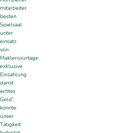
mitarbeiter
besten
Spielsaal
unter
einsatz
von
Maklercourtage
exklusive
Einzahlung
damit
echtes
Geld”,
konnte
unser
Tätigkeit
befristet