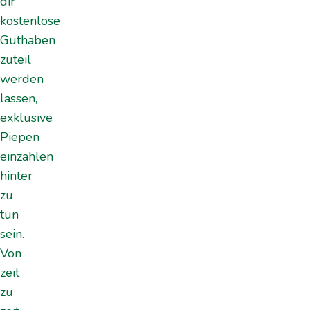
dir
kostenlose
Guthaben
zuteil
werden
lassen,
exklusive
Piepen
einzahlen
hinter
zu
tun
sein.
Von
zeit
zu