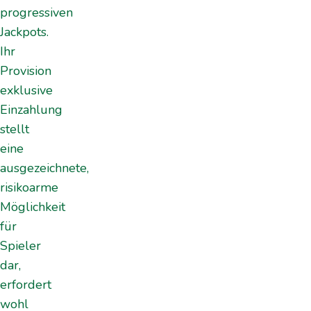
progressiven
Jackpots.
Ihr
Provision
exklusive
Einzahlung
stellt
eine
ausgezeichnete,
risikoarme
Möglichkeit
für
Spieler
dar,
erfordert
wohl