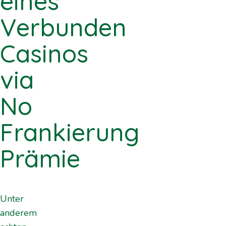
eines
Verbunden
Casinos
via
No
Frankierung
Prämie
Unter
anderem