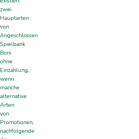
existiert
zwei
Hauptarten
von
Angeschlossen
Spielbank
Boni
ohne
Einzahlung,
wenn
manche
alternative
Arten
von
Promotionen,
nachfolgende