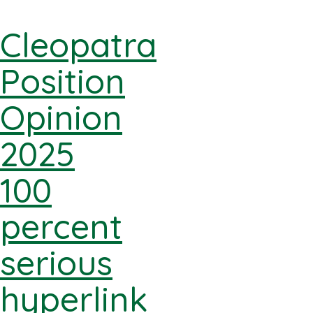
Cleopatra
Position
Opinion
2025
100
percent
serious
hyperlink