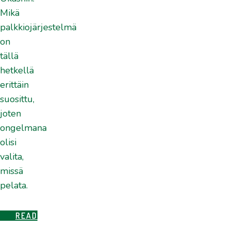
Mikä
palkkiojärjestelmä
on
tällä
hetkellä
erittäin
suosittu,
joten
ongelmana
olisi
valita,
missä
pelata.
READ