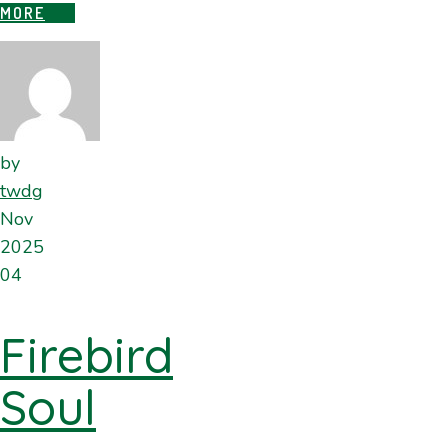
MORE
by
twdg
Nov
2025
04
Firebird
Soul