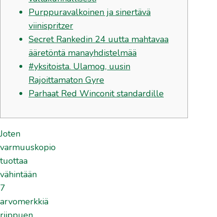
Purppuravalkoinen ja sinertävä
viinispritzer
Secret Rankedin 24 uutta mahtavaa
ääretöntä manayhdistelmää
#yksitoista. Ulamog, uusin
Rajoittamaton Gyre
Parhaat Red Winconit standardille
Joten
varmuuskopio
tuottaa
vähintään
7
arvomerkkiä
riippuen