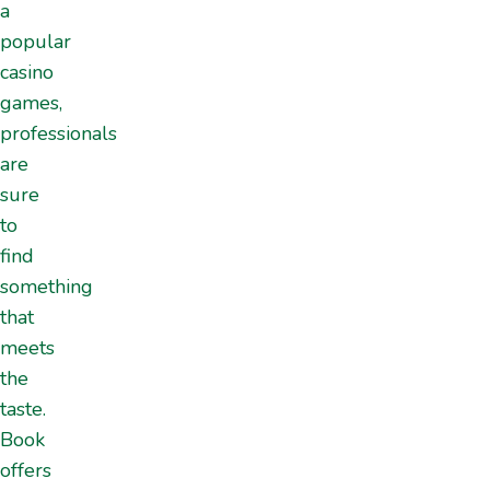
a
popular
casino
games,
professionals
are
sure
to
find
something
that
meets
the
taste.
Book
offers