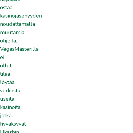
ostaa
kasinojäsenyyden
noudattamalla
muutamia
ohjeita.
VegasMasterilla
ei
ollut
tilaa
löytää
verkosta
useita
kasinoita,
jotka
hyväksyvät
Ukashin.