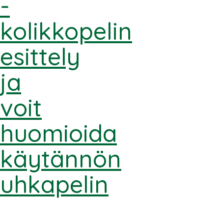
-
kolikkopelin
esittely
ja
voit
huomioida
käytännön
uhkapelin