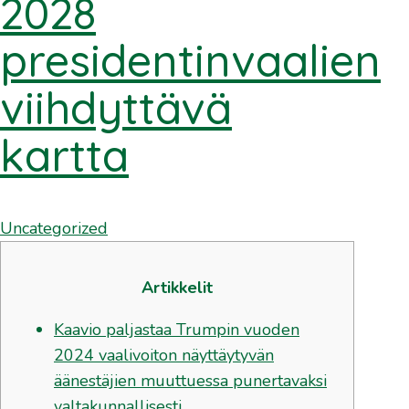
2028
presidentinvaalien
viihdyttävä
kartta
Uncategorized
Artikkelit
Kaavio paljastaa Trumpin vuoden
2024 vaalivoiton näyttäytyvän
äänestäjien muuttuessa punertavaksi
valtakunnallisesti