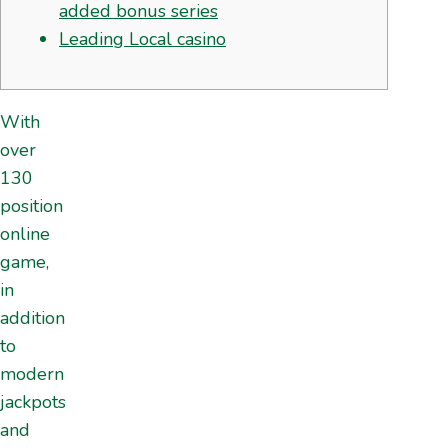
added bonus series
Leading Local casino
With
over
130
position
online
game,
in
addition
to
modern
jackpots
and