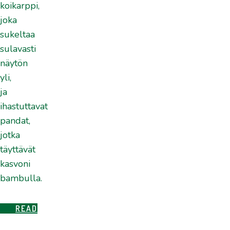
koikarppi,
joka
sukeltaa
sulavasti
näytön
yli,
ja
ihastuttavat
pandat,
jotka
täyttävät
kasvoni
bambulla.
READ