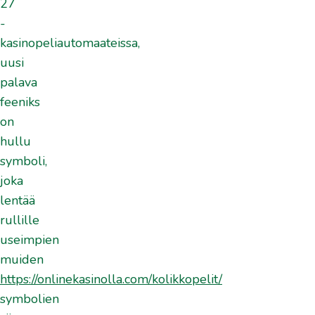
27
-
kasinopeliautomaateissa,
uusi
palava
feeniks
on
hullu
symboli,
joka
lentää
rullille
useimpien
muiden
https://onlinekasinolla.com/kolikkopelit/
symbolien