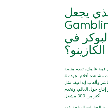
ما الذي يجعل I
Gambling 
البوكر في
الكازينو؟
من قمة عالمك، تقدم منصة Development Playing بث مباشر عبر الإنترنت
تُتيح لك مشاهدة أفلام بجودة 4K في أقل من ثانية. تحتوي المنصة على أكثر من 700
جدول زمني مباشر وألعاب إبداعية، مثل "Super
50 ضعف. تدير الشركة 15 استوديو إنتاج حول العالم، وتخدم
أكثر من 300 مشغل.
ع الخيارات المتاحة. فهو