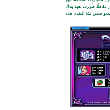
 نقاطًا. طُوّرت لعبة بلاك