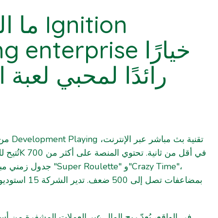
gnition
enterprise خيارًا
رائدًا لمحبي لعبة 
تقنية ،
 Roulette" و"Crazy Time"،
بمضاعفات تصل إلى 0
في الواقع، يُعدّ ربح المال عبر العملات المشفرة من أسر