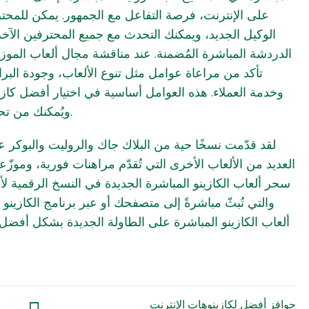
على الإنترنت، فرصة التفاعل مع الجمهور. يمكن للمحت
الوكيل الجديد، ويمكنك التحدث مع جميع المحترفين الآخري
الدردشة المباشرة المُضمنة. عند مناقشة مجال ألعاب الموزع،
تأكد من مراعاة عوامل مثل تنوع الألعاب، وجودة الب،
وخدمة العملاء. هذه العوامل أساسية في اختيار أفضل ك،
ويُمكنك من تحسين ذوقك في المقامرة.
لقد قدّمت نسخًا حية من البلاك جاك والروليت والبوكر عبر
العديد من الألعاب الأخرى التي تُقدّم مراهنات فورية، وموزّ
سحر ألعاب الكازينو المباشرة الجديدة في النسخ الرقمية لأ،
والتي تُبثّ مباشرةً إلى متصفحك أو عبر برنامج الكازينو 
ألعاب الكازينو المباشرة على الطاولة الجديدة بشكل أفضل،
حوافز أفضل لكازينوهات الإنترنت