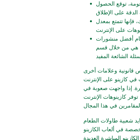
عومة، توقع الحصول
علاوة على ذلك، فإنها تتمتع بمعدل RTP ضل
تتام أفضل منشورات
ية هي من خلال قسم
يص قانونية وعلامات أخرى
في كازينو على الإنترنت
قامرة. إذا واجهت صعوبة في
وفر كازينوهات الإنترنت
زايد شعبية طاولات الطعام
متخصصة في ألعاب الكازينو
لكازينو المباشرة العديدة