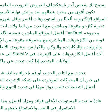
يسمح لك شخص آخر باستكشاف العروض الترويجية العامة، 
تكون أقوى من مجرد بنطالهم بعد برانش نهاية الأسبوع
المواقع الإلكترونية ألعابًا من استوديوهات أقصر وأقل شهرة.
تجربة كازينو متنوعة ومباشرة مع العديد من الطاولات ليختار
أفضل المواقع المباشرة تصفية  FanDuel مجموعة
قوية من الكازينوهات المباشرة مع مجموعة متنوعة من ال،
والروليت، والباكارات، والبوكر، والكرابس، وعروض الألعاب
أحد أفضل الكازين
الولايات المتحدة إذا كنت تبحث عن ماكينات القمار على الإنترنت.
تحدث مع التاجر الجديد، أو قم بإجراء محادثة غير رسمية مع زملائك.
في حين أن المحركات الموجودة على شبكة الإنترنت الخ
أعمال التطبيقات تلعب دورًا مهمًا في تحديد التنوع وال
عادةً ما تقدم المستويات الأعلى فوائد ومزايا أفضل، مما
الاستمرار في اللعب والاستمتاع بلعبتهم المفضلة عبر الإنترنت.