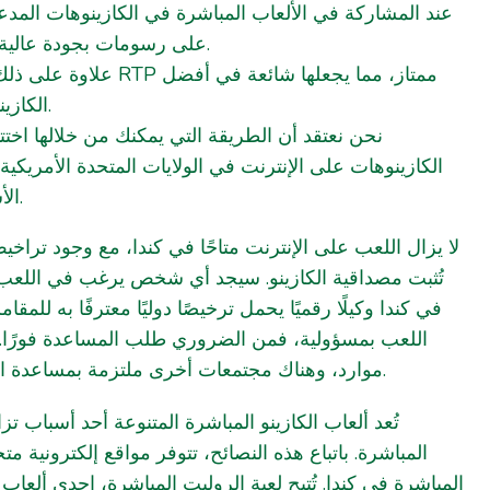
عند المشاركة في الألعاب المباشرة في الكازينوهات المد
على رسومات بجودة عالية الدقة على الإطلاق.
ممتاز، مما يجعلها شائعة في أف
الكازينوهات على الإنترنت.
نحن نعتقد أن الطريقة التي يمكنك من خلالها اخ
الكازينوهات على الإنترنت في الولايات المتحدة الأمريك
الأسئلة الشائعة المفيد.
لا يزال اللعب على الإنترنت متاحًا في كندا، مع وجود تراخ
تُثبت مصداقية الكازينو. سيجد أي شخص يرغب في اللعب 
في كندا وكيلًا رقميًا يحمل ترخيصًا دوليًا معترفًا به للم
اللعب بمسؤولية، فمن الضروري طلب المساعدة فورًا. ت
موارد، وهناك مجتمعات أخرى ملتزمة بمساعدة المقامرين في هذا المجال.
تُعد ألعاب الكازينو المباشرة المتنوعة أحد أسباب ت
المباشرة. باتباع هذه النصائح، تتوفر مواقع إلكترونية 
المباشرة في كندا. تُتيح لعبة الروليت المباشرة، إحدى ألعاب ا