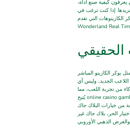
هم يعرفون كيفية صنع أداة
تريدها
إذا كنت ترغب في
رة، اذكر الكازينوهات التي تقدم
Wonderland Real Tim
 الحقيقي
ل بوكر الكازينو المباشر
اللاعب الجديد، وليس أي
ذكاء من تجربة اللعب، مما
يُتيح
online casino gamb
عة من خيارات البلاك جاك
تيار الحر، بلاك جاك غير