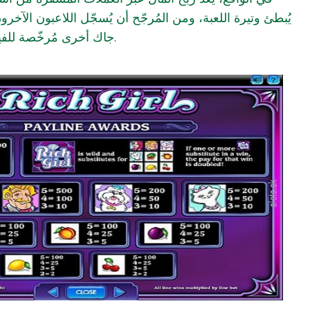
يُبطئ وتيرة اللعبة، ومن المُرجّح أن يُسجّل اللاعبون الآخرون
جاك أخرى مُرخّصة للفيديو ضمن فئة التقدم هذه.