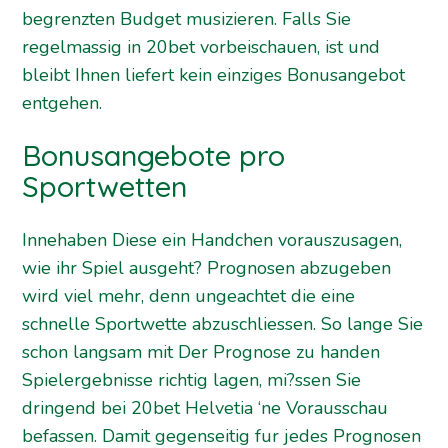
begrenzten Budget musizieren. Falls Sie
regelmassig in 20bet vorbeischauen, ist und
bleibt Ihnen liefert kein einziges Bonusangebot
entgehen.
Bonusangebote pro
Sportwetten
Innehaben Diese ein Handchen vorauszusagen,
wie ihr Spiel ausgeht? Prognosen abzugeben
wird viel mehr, denn ungeachtet die eine
schnelle Sportwette abzuschliessen. So lange Sie
schon langsam mit Der Prognose zu handen
Spielergebnisse richtig lagen, mi?ssen Sie
dringend bei 20bet Helvetia ‘ne Vorausschau
befassen. Damit gegenseitig fur jedes Prognosen