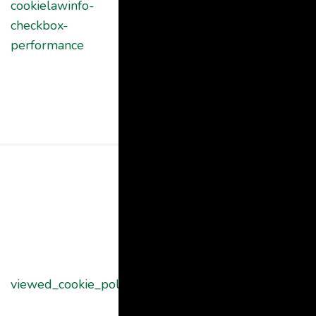
cookielawinfo-
plugin. The
11
checkbox-
cookie is used
months
performance
to store the
user consent
for the cookies
in the category
"Performance".
The cookie is
set by the
GDPR Cookie
Consent
plugin and is
used to store
11
viewed_cookie_policy
whether or not
months
user has