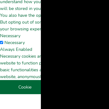
understand how you use this website. These cookies
will be stored in your browser only with your consent.
You also have the option to opt-out of these cookies.
But opting out of some of these cookies may affect
your browsing experience.
Necessary
Necessary
Always Enabled
Necessary cookies are absolutely essential for the
website to function properly. These cookies ensure
basic functionalities and security features of the
website, anonymously.
Cookie
Duration
Description
This cookie is
set by GDPR