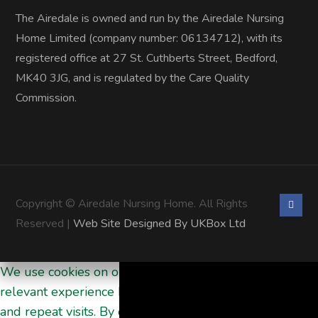
The Airedale is owned and run by the Airedale Nursing
Home Limited (company number: 06134712), with its
registered office at 27 St. Cuthberts Street, Bedford,
MK40 3JG, and is regulated by the Care Quality
Commission.
Copyright © Airedale Nursing Home. All Rights
Reserved |
Web Site Designed By UKBox Ltd
We use cookies on our website to give you the most
relevant experience by remembering your preferences
and repeat visits. By clicking “Accept All”, you consent