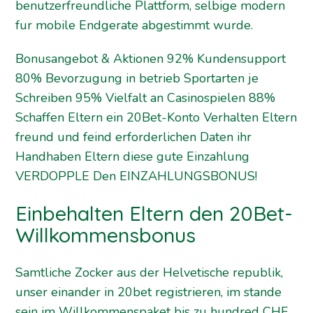
benutzerfreundliche Plattform, selbige modern
fur mobile Endgerate abgestimmt wurde.
Bonusangebot & Aktionen 92% Kundensupport
80% Bevorzugung in betrieb Sportarten je
Schreiben 95% Vielfalt an Casinospielen 88%
Schaffen Eltern ein 20Bet-Konto Verhalten Eltern
freund und feind erforderlichen Daten ihr
Handhaben Eltern diese gute Einzahlung
VERDOPPLE Den EINZAHLUNGSBONUS!
Einbehalten Eltern den 20Bet-
Willkommensbonus
Samtliche Zocker aus der Helvetische republik,
unser einander in 20bet registrieren, im stande
sein im Willkommenspaket bis zu hundred CHF