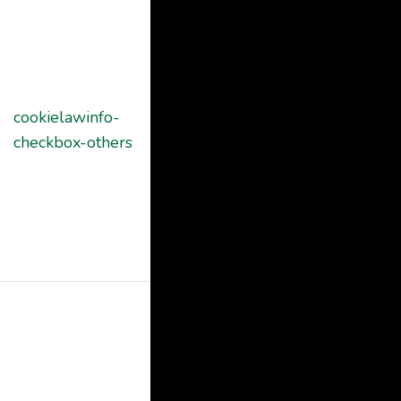
This cookie is
set by GDPR
Cookie
Consent
plugin. The
cookielawinfo-
11
cookie is used
checkbox-others
months
to store the
user consent
for the cookies
in the category
"Other.
This cookie is
set by GDPR
Cookie
Consent