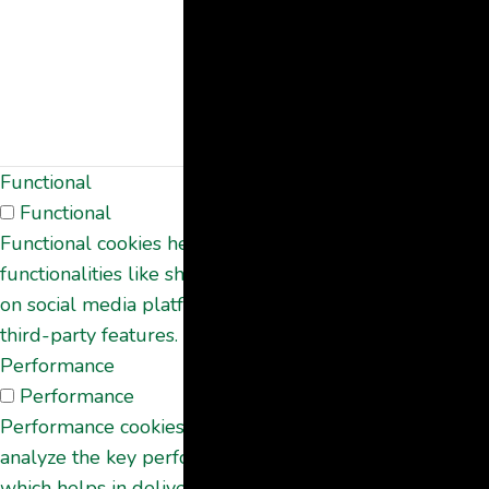
consented to
the use of
cookies. It does
not store any
personal data.
Functional
Functional
Functional cookies help to perform certain
functionalities like sharing the content of the website
on social media platforms, collect feedbacks, and other
third-party features.
Performance
Performance
Performance cookies are used to understand and
analyze the key performance indexes of the website
which helps in delivering a better user experience for