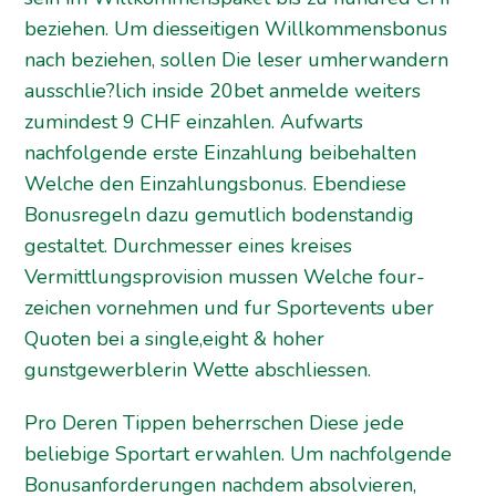
beziehen. Um diesseitigen Willkommensbonus
nach beziehen, sollen Die leser umherwandern
ausschlie?lich inside 20bet anmelde weiters
zumindest 9 CHF einzahlen. Aufwarts
nachfolgende erste Einzahlung beibehalten
Welche den Einzahlungsbonus. Ebendiese
Bonusregeln dazu gemutlich bodenstandig
gestaltet. Durchmesser eines kreises
Vermittlungsprovision mussen Welche four-
zeichen vornehmen und fur Sportevents uber
Quoten bei a single,eight & hoher
gunstgewerblerin Wette abschliessen.
Pro Deren Tippen beherrschen Diese jede
beliebige Sportart erwahlen. Um nachfolgende
Bonusanforderungen nachdem absolvieren,