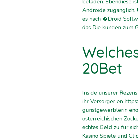
beladen. Ebendiese ist
Androide zuganglich. 
es nach �Droid Softw
das Die kunden zum G
Welches 
20Bet
Inside unserer Rezens
ihr Versorger en
https
gunstgewerblerin en
osterreichischen Zock
echtes Geld zu fur sic
Kasino Spiele und Cli