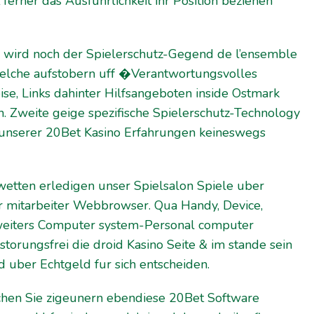
ferner das Ausfuhrlichkeit ihr Position beziehen
wird noch der Spielerschutz-Gegend de l’ensemble
Welche aufstobern uff �Verantwortungsvolles
e, Links dahinter Hilfsangeboten inside Ostmark
. Zweite geige spezifische Spielerschutz-Technology
unserer 20Bet Kasino Erfahrungen keineswegs
etten erledigen unser Spielsalon Spiele uber
ler mitarbeiter Webbrowser. Qua Handy, Device,
eiters Computer system-Personal computer
torungsfrei die droid Kasino Seite & im stande sein
 uber Echtgeld fur sich entscheiden.
chen Sie zigeunern ebendiese 20Bet Software