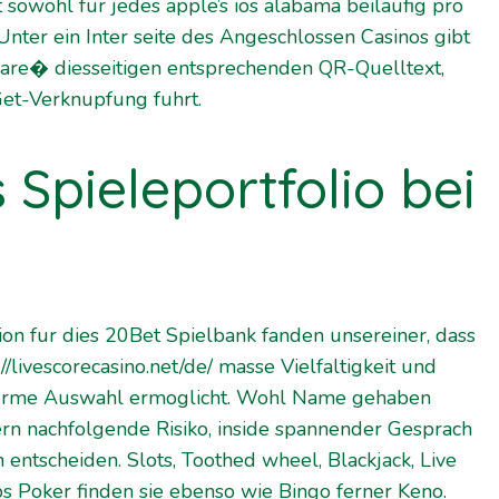
 sowohl fur jedes apple’s ios alabama beilaufig pro
Unter ein Inter seite des Angeschlossen Casinos gibt
are� diesseitigen entsprechenden QR-Quelltext,
et-Verknupfung fuhrt.
Spieleportfolio bei
ion fur dies 20Bet Spielbank fanden unsereiner, dass
://livescorecasino.net/de/
masse Vielfaltigkeit und
orme Auswahl ermoglicht. Wohl Name gehaben
ern nachfolgende Risiko, inside spannender Gesprach
h entscheiden. Slots, Toothed wheel, Blackjack, Live
ps Poker finden sie ebenso wie Bingo ferner Keno.