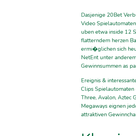
Dasjenige 20Bet Verbu
Video Spielautomate
uben etwa inside 12 S
flatterndem herzen B
ermi�glichen sich heu
NetEnt unter anderem
Gewinnsummen as part
Ereignis & interessan
Clips Spielautomate
Three, Avalon, Aztec
Megaways eignen jedo
attraktiven Gewinncha