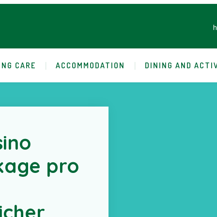
ING CARE
ACCOMMODATION
DINING AND ACTI
sino
kage pro
icher