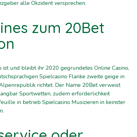
nzgeber alle Okzident versprechen.
ines zum 20Bet
lon
o ist und bleibt ihr 2020 gegrundetes Online Casino,
utschsprachigen Spielcasino Flanke zweite geige in
 Alpenrepublik richtet. Der Name 20Bet verweist
angbar Sportwetten, zudem erforderlichkeit
euille in betrieb Spielcasino Musizieren in keinster
n.
ervice oder