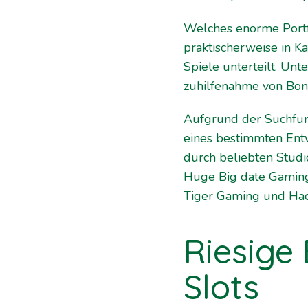
Welches enorme Portfo
praktischerweise in K
Spiele unterteilt. Un
zuhilfenahme von Bon
Aufgrund der Suchfunk
eines bestimmten Entw
durch beliebten Studi
Huge Big date Gaming,
Tiger Gaming und Hac
Riesige
Slots