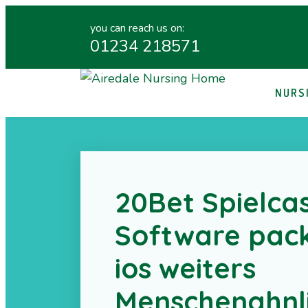
you can reach us on:
01234 218571
NURS
20Bet Spielca
Software pac
ios weiters
Menschenahnl