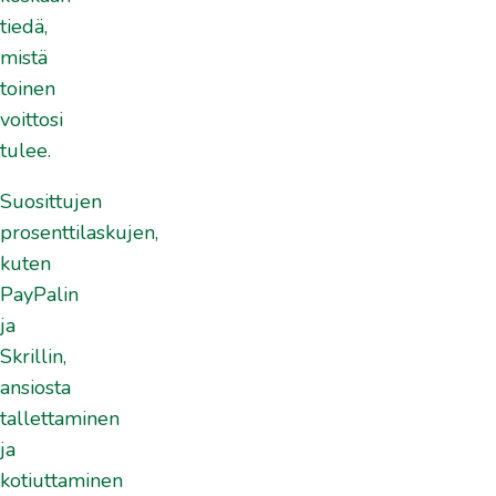
tiedä,
mistä
toinen
voittosi
tulee.
Suosittujen
prosenttilaskujen,
kuten
PayPalin
ja
Skrillin,
ansiosta
tallettaminen
ja
kotiuttaminen