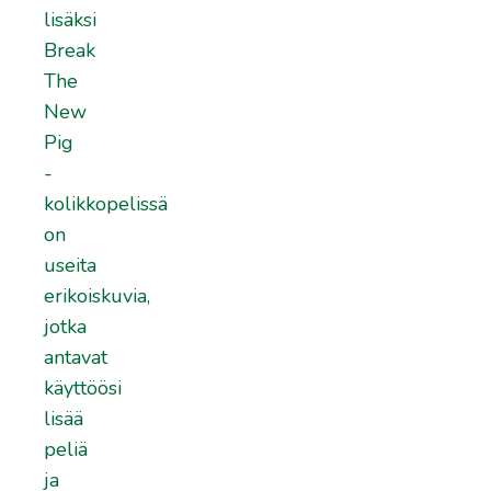
lisäksi
Break
The
New
Pig
-
kolikkopelissä
on
useita
erikoiskuvia,
jotka
antavat
käyttöösi
lisää
peliä
ja