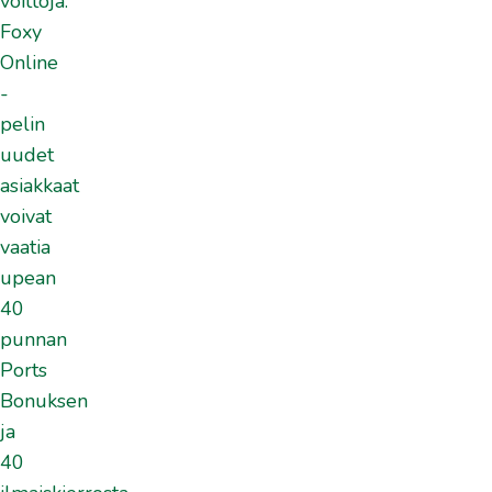
voittoja.
Foxy
Online
-
pelin
uudet
asiakkaat
voivat
vaatia
upean
40
punnan
Ports
Bonuksen
ja
40