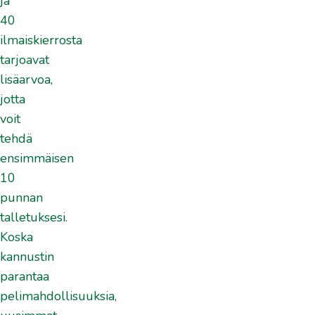
ja
40
ilmaiskierrosta
tarjoavat
lisäarvoa,
jotta
voit
tehdä
ensimmäisen
10
punnan
talletuksesi.
Koska
kannustin
parantaa
pelimahdollisuuksia,