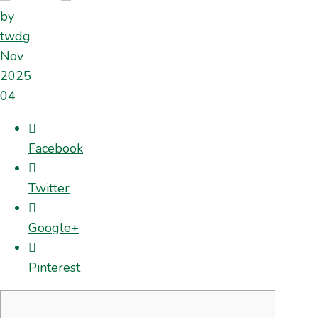
by
twdg
Nov
2025
04
Facebook
Twitter
Google+
Pinterest