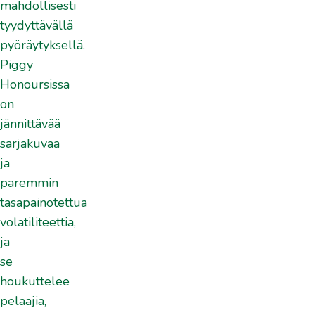
mahdollisesti
tyydyttävällä
pyöräytyksellä.
Piggy
Honoursissa
on
jännittävää
sarjakuvaa
ja
paremmin
tasapainotettua
volatiliteettia,
ja
se
houkuttelee
pelaajia,