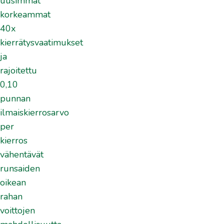
uusimmat
korkeammat
40x
kierrätysvaatimukset
ja
rajoitettu
0,10
punnan
ilmaiskierrosarvo
per
kierros
vähentävät
runsaiden
oikean
rahan
voittojen