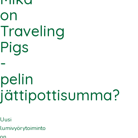
on
Traveling
Pigs
-
pelin
jättipottisumma?
Uusi
lumivyörytoiminto
on