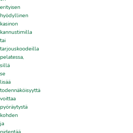
erityisen
hyödyllinen
kasinon
kannustimilla
tai
tarjouskoodeilla
pelatessa,
sillä
se
lisää
todennäköisyyttä
voittaa
pyöräytystä
kohden
ja
pidentää