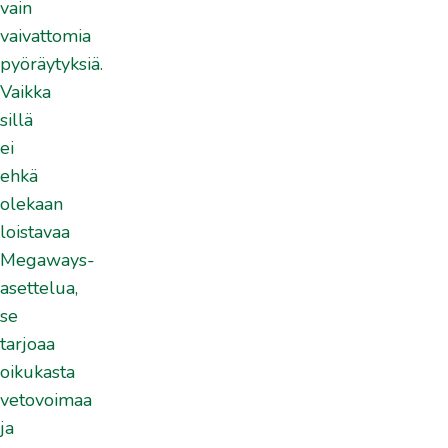
vain
vaivattomia
pyöräytyksiä.
Vaikka
sillä
ei
ehkä
olekaan
loistavaa
Megaways-
asettelua,
se
tarjoaa
oikukasta
vetovoimaa
ja