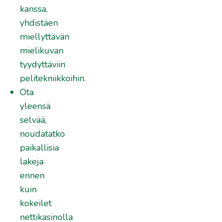
kanssa,
yhdistäen
miellyttävän
mielikuvan
tyydyttäviin
pelitekniikkoihin.
Ota
yleensä
selvää,
noudatatko
paikallisia
lakeja
ennen
kuin
kokeilet
nettikasinolla