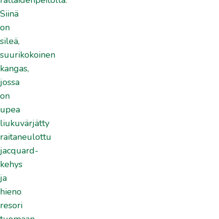
Siinä
on
sileä,
suurikokoinen
kangas,
jossa
on
upea
liukuvärjätty
raitaneulottu
jacquard-
kehys
ja
hieno
resori
tuomaan