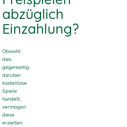
abzüglich
Einzahlung?
Obwohl
dies
gegenseitig
darüber
kostenlose
Spiele
handelt,
vermögen
diese
erzielten