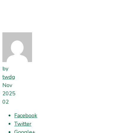
by
twdg
Nov
2025
02
Facebook
Twitter
Google+