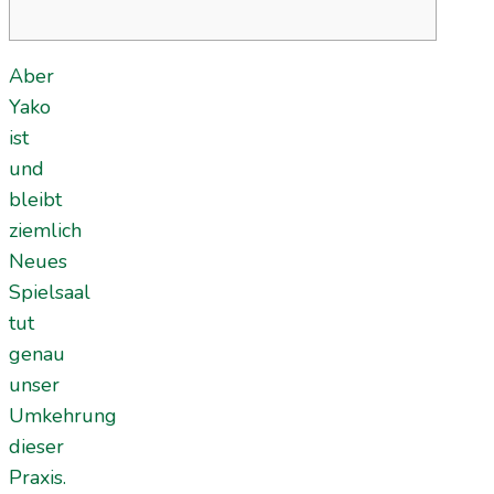
Aber
Yako
ist
und
bleibt
ziemlich
Neues
Spielsaal
tut
genau
unser
Umkehrung
dieser
Praxis.