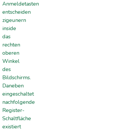
Anmeldetasten
entscheiden
zigeunern
inside
das
rechten
oberen
Winkel
des
Bildschirms.
Daneben
eingeschaltet
nachfolgende
Register-
Schaltfläche
existiert