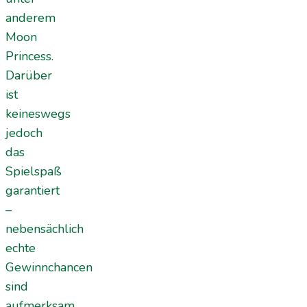
anderem
Moon
Princess.
Darüber
ist
keineswegs
jedoch
das
Spielspaß
garantiert
–
nebensächlich
echte
Gewinnchancen
sind
aufmerksam.