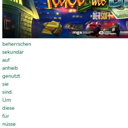
beherrschen
sekundär
auf
anhieb
genutzt
sie
sind.
Um
diese
für
nüsse