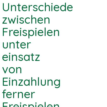
Unterschiede
zwischen
Freispielen
unter
einsatz
von
Einzahlung
ferner
Freispielen