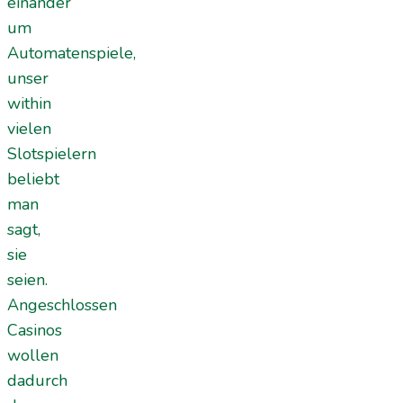
einander
um
Automatenspiele,
unser
within
vielen
Slotspielern
beliebt
man
sagt,
sie
seien.
Angeschlossen
Casinos
wollen
dadurch