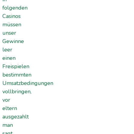
folgenden
Casinos
müssen
unser
Gewinne
leer
einen
Freispielen
bestimmten
Umsatzbedingungen
vollbringen,
vor
eltern
ausgezahlt
man
sagt,