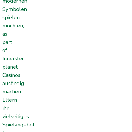
modernen
Symbolen
spielen
möchten,
as
part
of
Innerster
planet
Casinos
ausfindig
machen
Eltern
ihr
vielseitiges
Spielangebot