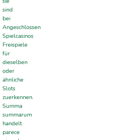
sie
sind
bei
Angeschlossen
Spielcasinos
Freispiele
für
dieselben
oder
ähnliche
Slots
zuerkennen.
Summa
summarum
handelt
parece