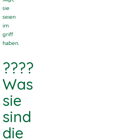
sie
seien
im
griff
haben.
????
Was
sie
sind
die