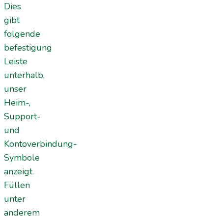
Dies
gibt
folgende
befestigung
Leiste
unterhalb,
unser
Heim-,
Support-
und
Kontoverbindung-
Symbole
anzeigt.
Füllen
unter
anderem