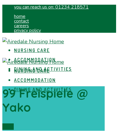
you can reach us on:
01234 218571
home
contact
careers
privacy policy
NURSING CARE
ACCOMMODATION
DINING AND ACTIVITIES
NURSING CARE
ACCOMMODATION
99 Freispiele @
DINING AND ACTIVITIES
Yako
Scroll