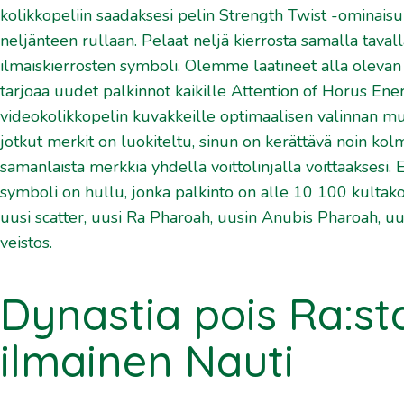
kolikkopeliin saadaksesi pelin Strength Twist -ominaisuu
neljänteen rullaan. Pelaat neljä kierrosta samalla taval
ilmaiskierrosten symboli. Olemme laatineet alla olevan
tarjoaa uudet palkinnot kaikille Attention of Horus Ene
videokolikkopelin kuvakkeille optimaalisen valinnan m
jotkut merkit on luokiteltu, sinun on kerättävä noin kolme,
samanlaista merkkiä yhdellä voittolinjalla voittaaksesi. 
symboli on hullu, jonka palkinto on alle 10 100 kultakol
uusi scatter, uusi Ra Pharoah, uusin Anubis Pharoah, u
veistos.
Dynastia pois Ra:st
ilmainen Nauti