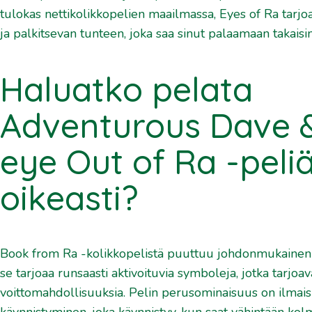
tulokas nettikolikkopelien maailmassa, Eyes of Ra tarj
ja palkitsevan tunteen, joka saa sinut palaamaan takais
Haluatko pelata
Adventurous Dave 
eye Out of Ra -peli
oikeasti?
Book from Ra -kolikkopelistä puuttuu johdonmukainen m
se tarjoaa runsaasti aktivoituvia symboleja, jotka tarjoav
voittomahdollisuuksia. Pelin perusominaisuus on ilmais
käynnistyminen, joka käynnistyy, kun saat vähintään kolm