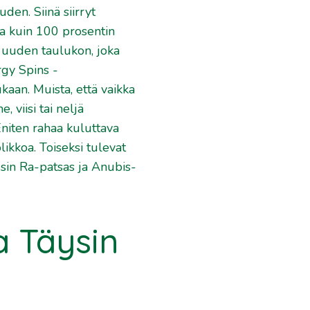
den. Siinä siirryt
la kuin 100 prosentin
 uuden taulukon, joka
rgy Spins -
ukaan.
Muista, että vaikka
 viisi tai neljä
Eniten rahaa kuluttava
ikkoa. Toiseksi tulevat
usin Ra-patsas ja Anubis-
a Täysin