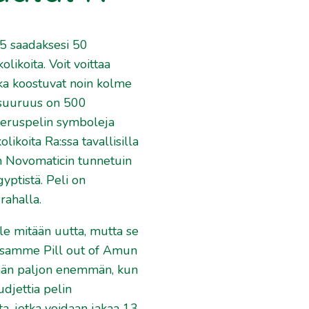
,05 saadaksesi 50
likoita. Voit voittaa
tka koostuvat noin kolme
a suuruus on 500
a peruspelin symboleja
ikoita Ra:ssa tavallisilla
on Novomaticin tunnetuin
yptistä. Peli on
rahalla.
 ole mitään uutta, mutta se
aessamme Pill out of Amun
sään paljon enemmän, kun
djettia pelin
a, jotka voidaan jakaa 13