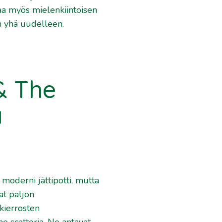
oaa myös mielenkiintoisen
in yhä uudelleen.
& The
ä
oderni jättipotti, mutta
at paljon
kierrosten
e scatteria. Ne antavat