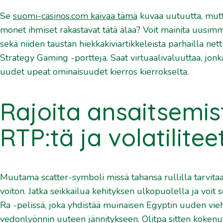
Se
suomi-casinos.com kaivaa tämä
kuvaa uutuutta, mutta 
monet ihmiset rakastavat tätä alaa? Voit mainita uusimm
sekä niiden taustan hiekkakiviartikkeleista parhailla netti
Strategy Gaming -portteja. Saat virtuaalivaluuttaa, jonka
uudet upeat ominaisuudet kierros kierrokselta.
Rajoita ansaitsemis
RTP:tä ja volatilitee
Muutama scatter-symboli missä tahansa rullilla tarvitaan
voiton. Jatka seikkailua kehityksen ulkopuolella ja voit
Ra -pelissä, joka yhdistää muinaisen Egyptin uuden vi
vedonlyönnin uuteen jännitykseen. Olitpa sitten kokenut 