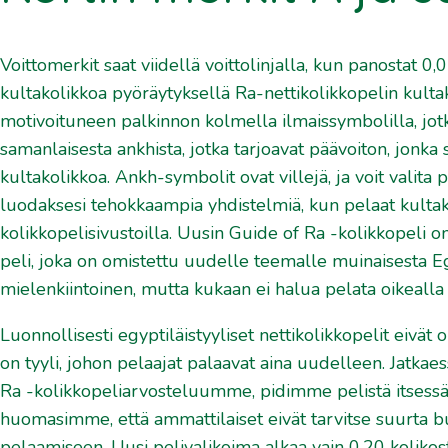
Voittomerkit saat viidellä voittolinjalla, kun panostat 0
kultakolikkoa pyöräytyksellä Ra-nettikolikkopelin kultako
motivoituneen palkinnon kolmella ilmaissymbolilla, jo
samanlaisesta ankhista, jotka tarjoavat päävoiton, jonk
kultakolikkoa. Ankh-symbolit ovat villejä, ja voit valit
luodaksesi tehokkaampia yhdistelmiä, kun pelaat kultakol
kolikkopelisivustoilla. Uusin Guide of Ra -kolikkopeli 
peli, joka on omistettu uudelle teemalle muinaisesta Eg
mielenkiintoinen, mutta kukaan ei halua pelata oikealla 
Luonnollisesti egyptiläistyyliset nettikolikkopelit eivät
on tyyli, johon pelaajat palaavat aina uudelleen. Jatk
Ra -kolikkopeliarvosteluumme, pidimme pelistä itses
huomasimme, että ammattilaiset eivät tarvitse suurta bu
pelaamiseen. Uusi pelivalikoima alkaa vain 0,20 kolikost