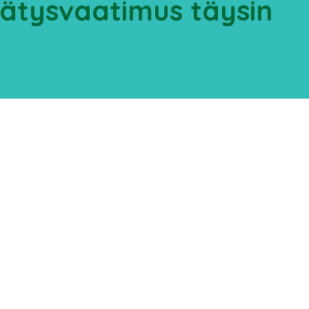
rrätysvaatimus täysin