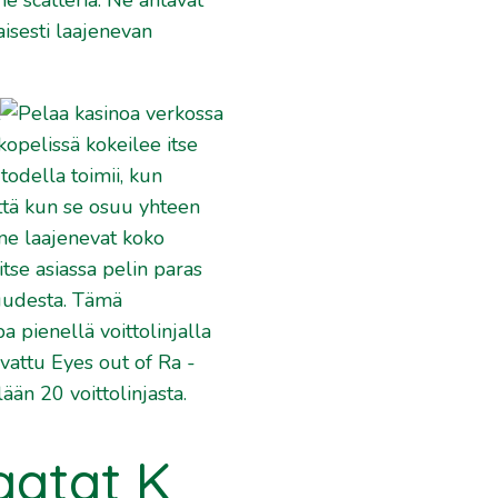
isesti laajenevan
kopelissä kokeilee itse
todella toimii, kun
 että kun se osuu yhteen
 ne laajenevat koko
itse asiassa pelin paras
uudesta. Tämä
a pienellä voittolinjalla
vattu Eyes out of Ra -
lään 20 voittolinjasta.
aatat K