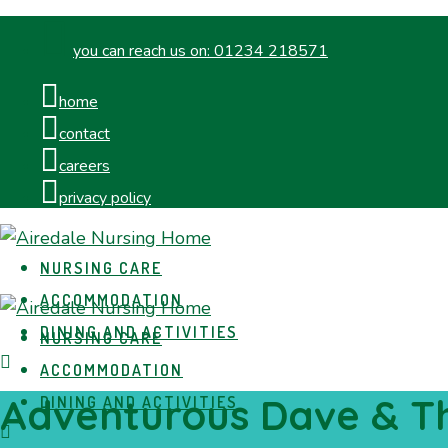
you can reach us on:
01234 218571
home
contact
careers
privacy policy
NURSING CARE
ACCOMMODATION
DINING AND ACTIVITIES
NURSING CARE
ACCOMMODATION
Adventurous Dave & Th
DINING AND ACTIVITIES