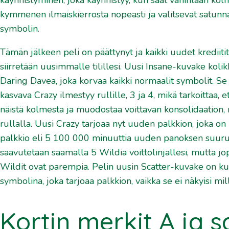
kymmenen ilmaiskierrosta nopeasti ja valitsevat satunna
symbolin.
Tämän jälkeen peli on päättynyt ja kaikki uudet krediitit
siirretään uusimmalle tilillesi. Uusi Insane-kuvake kolik
Daring Davea, joka korvaa kaikki normaalit symbolit. Se 
kasvava Crazy ilmestyy rullille, 3 ja 4, mikä tarkoittaa,
näistä kolmesta ja muodostaa voittavan konsolidaation,
rullalla. Uusi Crazy tarjoaa nyt uuden palkkion, joka on 
palkkio eli 5 100 000 minuuttia uuden panoksen suur
saavutetaan saamalla 5 Wildia voittolinjallesi, mutta jop
Wildit ovat parempia. Pelin uusin Scatter-kuvake on ku
symbolina, joka tarjoaa palkkion, vaikka se ei näkyisi mil
Kortin merkit A ja s