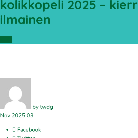
kolikkopeli 2025 – kie
ilmainen
Scroll
by
twdg
Nov
2025
03
Facebook