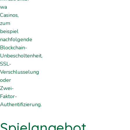
wa
Casinos,
zum
beispiel
nachfolgende
Blockchain-
Unbescholtenheit,
SSL-
Verschlusselung
oder
Zwei-
Faktor-
Authentifizierung.
Spielangebot