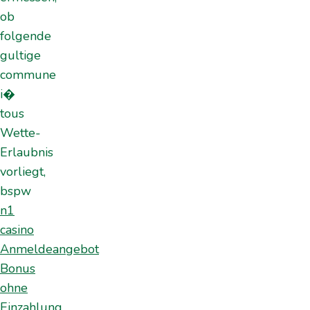
ob
folgende
gultige
commune
i�
tous
Wette-
Erlaubnis
vorliegt,
bspw
n1
casino
Anmeldeangebot
Bonus
ohne
Einzahlung