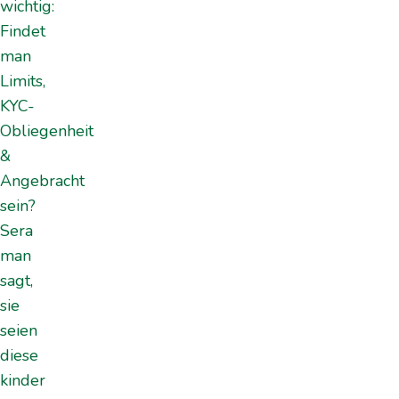
wichtig:
Findet
man
Limits,
KYC-
Obliegenheit
&
Angebracht
sein?
Sera
man
sagt,
sie
seien
diese
kinder