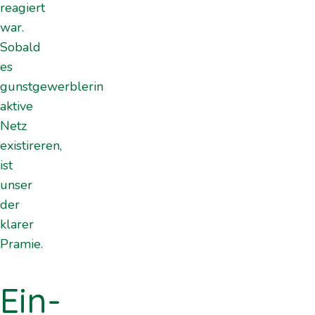
reagiert
war.
Sobald
es
gunstgewerblerin
aktive
Netz
existireren,
ist
unser
der
klarer
Pramie.
Ein-