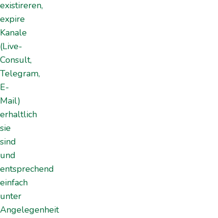
existireren,
expire
Kanale
(Live-
Consult,
Telegram,
E-
Mail)
erhaltlich
sie
sind
und
entsprechend
einfach
unter
Angelegenheit