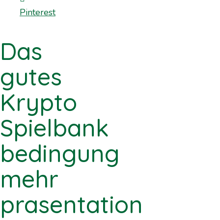
Pinterest
Das
gutes
Krypto
Spielbank
bedingung
mehr
prasentation