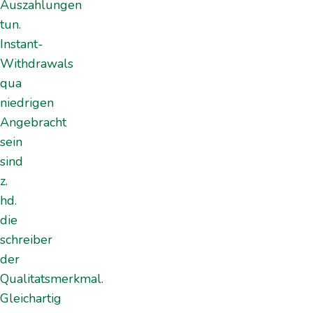
Auszahlungen
tun.
Instant-
Withdrawals
qua
niedrigen
Angebracht
sein
sind
z.
hd.
die
schreiber
der
Qualitatsmerkmal.
Gleichartig