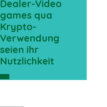
Dealer-Video
games qua
Krypto-
Verwendung
seien ihr
Nutzlichkeit
Scroll