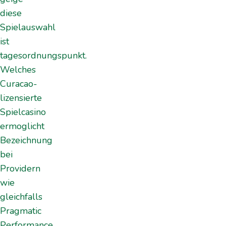
diese
Spielauswahl
ist
tagesordnungspunkt.
Welches
Curacao-
lizensierte
Spielcasino
ermoglicht
Bezeichnung
bei
Providern
wie
gleichfalls
Pragmatic
Performance,