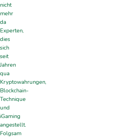
nicht
mehr
da
Experten,
dies
sich
seit
Jahren
qua
Kryptowahrungen,
Blockchain-
Technique
und
iGaming
angestellt.
Folgsam