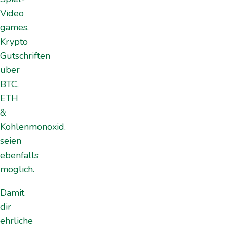
Video
games.
Krypto
Gutschriften
uber
BTC,
ETH
&
Kohlenmonoxid.
seien
ebenfalls
moglich.
Damit
dir
ehrliche