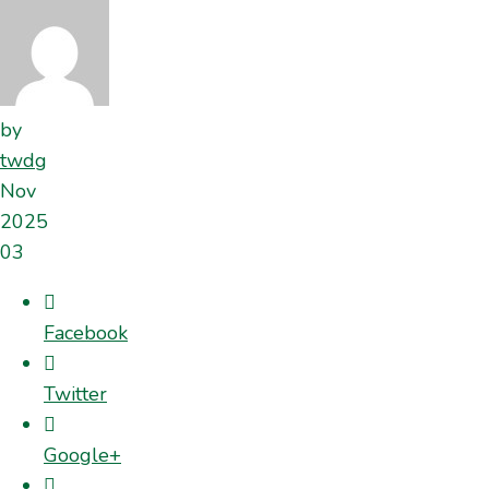
by
twdg
Nov
2025
03
Facebook
Twitter
Google+