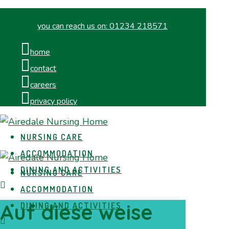
you can reach us on:
01234 218571
home
contact
careers
privacy policy
NURSING CARE
ACCOMMODATION
DINING AND ACTIVITIES
NURSING CARE
ACCOMMODATION
Auf diese weise
DINING AND ACTIVITIES