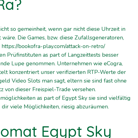
 Ra?
icht so gemeinheit, wenn gar nicht diese Uhrzeit in
 wäre. Die Games, bzw. diese Zufallsgeneratoren,
n
https://bookofra-play.com/attack-on-retro/
en Prüfinstituten as part of Langzeittests besser
gende Lupe genommen. Unternehmen wie eCogra,
elt konzentriert unser verifizierten RTP-Werte der
geld Video Slots man sagt, eltern sie sind fast ohne
z von dieser Freispiel-Trade versehen.
glichkeiten as part of Egypt Sky sie sind vielfältig
dir viele Möglichkeiten, riesig abzuräumen.
tomat Egypt Sky