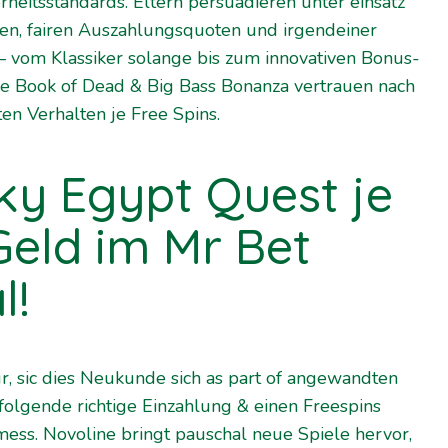
rheitsstandards. Eltern persuadieren unter einsatz
en, fairen Auszahlungsquoten und irgendeiner
 vom Klassiker solange bis zum innovativen Bonus-
wie Book of Dead & Big Bass Bonanza vertrauen nach
ten Verhalten je Free Spins.
ky Egypt Quest je
Geld im Mr Bet
l!
r, sic dies Neukunde sich as part of angewandten
folgende richtige Einzahlung & einen Freespins
mess. Novoline bringt pauschal neue Spiele hervor,