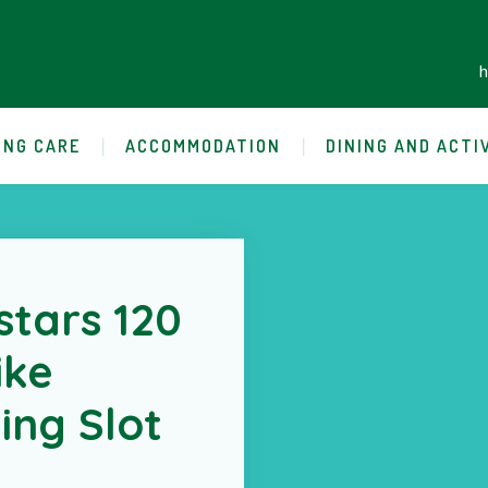
ING CARE
ACCOMMODATION
DINING AND ACTI
tars 120
ike
ing Slot