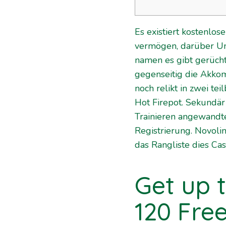
Es existiert kostenlo
vermögen, darüber Un
namen es gibt gerüchte
gegenseitig die Akkom
noch relikt in zwei te
Hot Firepot. Sekundä
Trainieren angewandt
Registrierung.
Novolin
das Rangliste dies Ca
Get up 
120 Fre