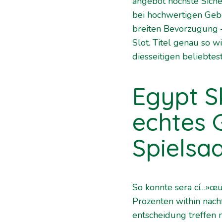
angebot höchste Siche
bei hochwertigen Geb
breiten Bevorzugung –
Slot. Titel genau so 
diesseitigen beliebtes
Egypt S
echtes 
Spielsaa
So konnte sera cí…»œu
Prozenten within nach
entscheidung treffen 