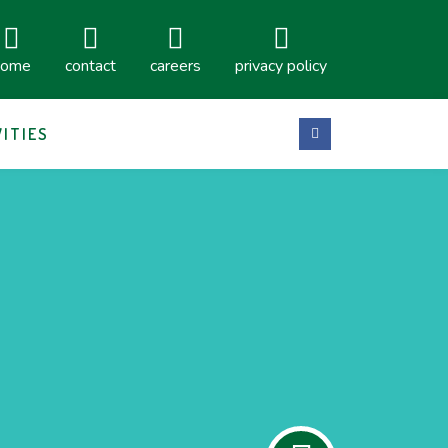
home
contact
careers
privacy policy
VITIES