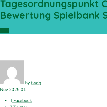
Tagesordnungspunkt C
Bewertung Spielbank S
Scroll
by
twdg
Nov
2025
01
Facebook