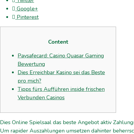
Twitter
Google+
Pinterest
Content
Paysafecard: Casino Quasar Gaming
Bewertung
Dies Erreichbar Kasino sei das Beste
pro mich?
Tipps fürs Aufführen inside frischen
Verbunden Casinos
Dies Online Spielsaal das beste Angebot aktiv Zahlung
Um rapider Auszahlungen umsetzen dahinter beherrsche