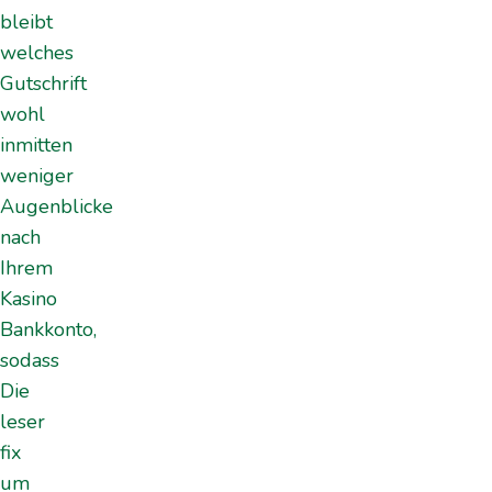
bleibt
welches
Gutschrift
wohl
inmitten
weniger
Augenblicke
nach
Ihrem
Kasino
Bankkonto,
sodass
Die
leser
fix
um