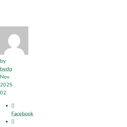
by
twdg
Nov
2025
02
Facebook