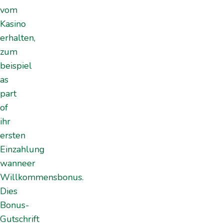
vom
Kasino
erhalten,
zum
beispiel
as
part
of
ihr
ersten
Einzahlung
wanneer
Willkommensbonus.
Dies
Bonus-
Gutschrift