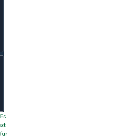
Es
ist
für