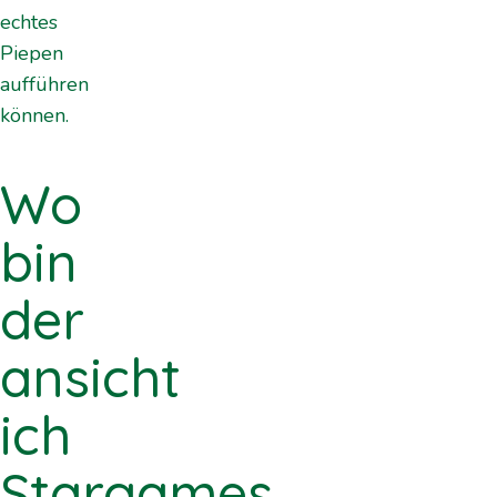
echtes
Piepen
aufführen
können.
Wo
bin
der
ansicht
ich
Stargames