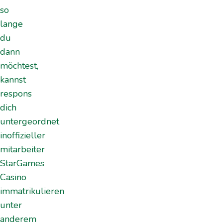
so
lange
du
dann
möchtest,
kannst
respons
dich
untergeordnet
inoffizieller
mitarbeiter
StarGames
Casino
immatrikulieren
unter
anderem