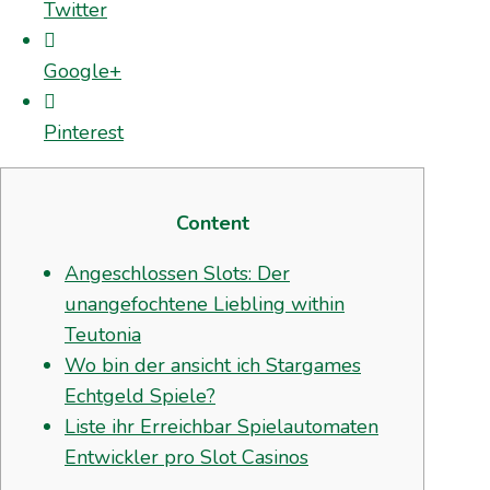
Twitter
Google+
Pinterest
Content
Angeschlossen Slots: Der
unangefochtene Liebling within
Teutonia
Wo bin der ansicht ich Stargames
Echtgeld Spiele?
Liste ihr Erreichbar Spielautomaten
Entwickler pro Slot Casinos