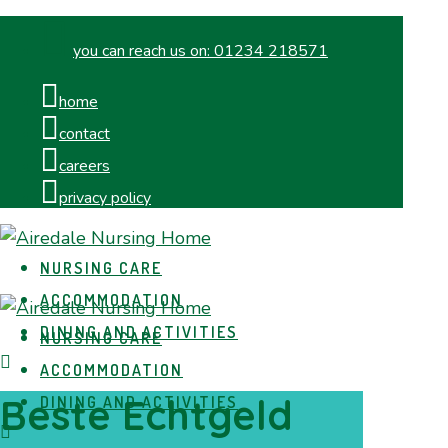
you can reach us on:
01234 218571
home
contact
careers
privacy policy
NURSING CARE
ACCOMMODATION
DINING AND ACTIVITIES
NURSING CARE
ACCOMMODATION
Beste Echtgeld
DINING AND ACTIVITIES