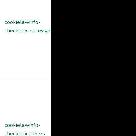
Cookie
Consent
plugin. The
cookielawinfo-
11
cookies is used
checkbox-necessary
months
to store the
user consent
for the cookies
in the category
"Necessary".
This cookie is
set by GDPR
Cookie
Consent
plugin. The
cookielawinfo-
11
cookie is used
checkbox-others
months