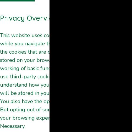
Privacy Overview
CLOSE
This website uses cookies to improve your experience
while you navigate through the website. Out of these,
the cookies that are categorized as necessary are
stored on your browser as they are essential for the
working of basic functionalities of the website. We also
use third-party cookies that help us analyze and
understand how you use this website. These cookies
will be stored in your browser only with your consent.
You also have the option to opt-out of these cookies.
But opting out of some of these cookies may affect
your browsing experience.
Necessary