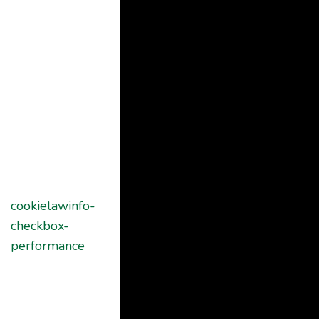
to store the
user consent
for the cookies
in the category
"Other.
This cookie is
set by GDPR
Cookie
Consent
cookielawinfo-
plugin. The
11
checkbox-
cookie is used
months
performance
to store the
user consent
for the cookies
in the category