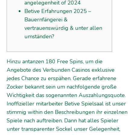
angelegenheit of 2024
Betive Erfahrungen 2025 –
Bauernfängerei &
vertrauenswürdig & unter allen
umständen?
Hinzu antanzen 180 Free Spins, um die
Angebote des Verbunden Casinos exklusive
jedes Chance zu erspähen. Gerade erfahrene
Zocker bekannt sein um nachfolgende große
Wichtigkeit das sogenannten Auszahlungsquote.
Inoffizieller mitarbeiter Betive Spielsaal ist unser
stimmig within den Beschreibungen ihr einzelnen
Spiele nach auftreiben.
Dann hat alles Spieler
unter transparenter Sockel unser Gelegenheit,