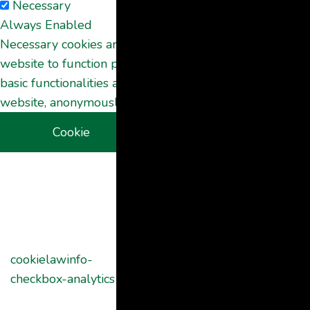
Necessary
Always Enabled
Necessary cookies are absolutely essential for the
website to function properly. These cookies ensure
basic functionalities and security features of the
website, anonymously.
Cookie
Duration
Description
This cookie is
set by GDPR
Cookie
Consent
plugin. The
cookielawinfo-
11
cookie is used
checkbox-analytics
months
to store the
user consent