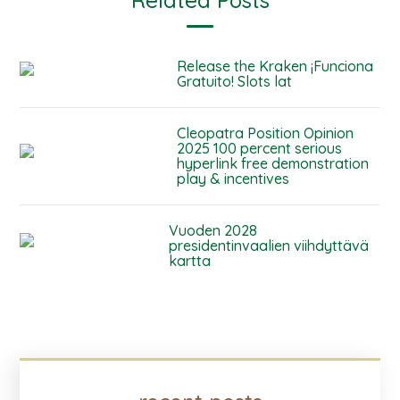
Release the Kraken ¡Funciona
Gratuito! Slots lat
Cleopatra Position Opinion
2025 100 percent serious
hyperlink free demonstration
play & incentives
Vuoden 2028
presidentinvaalien viihdyttävä
kartta