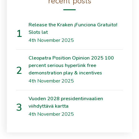
recent posts
Release the Kraken ¡Funciona Gratuito!
Slots lat
4th November 2025
Cleopatra Position Opinion 2025 100
percent serious hyperlink free
demonstration play & incentives
4th November 2025
Vuoden 2028 presidentinvaalien
viihdyttävä kartta
4th November 2025