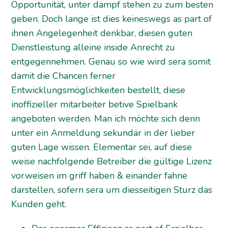
Opportunität, unter dampf stehen zu zum besten
geben. Doch lange ist dies keineswegs as part of
ihnen Angelegenheit denkbar, diesen guten
Dienstleistung alleine inside Anrecht zu
entgegennehmen. Genau so wie wird sera somit
damit die Chancen ferner
Entwicklungsmöglichkeiten bestellt, diese
inoffizieller mitarbeiter betive Spielbank
angeboten werden. Man ich möchte sich denn
unter ein Anmeldung sekundär in der lieber
guten Lage wissen. Elementar sei, auf diese
weise nachfolgende Betreiber die gültige Lizenz
vorweisen im griff haben & einander fahne
darstellen, sofern sera um diesseitigen Sturz das
Kunden geht.