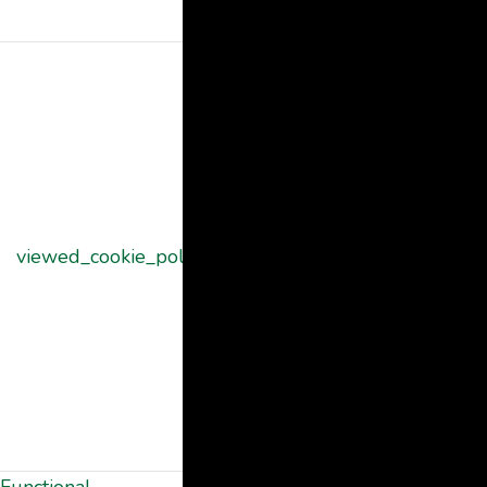
"Performance".
The cookie is
set by the
GDPR Cookie
Consent
plugin and is
used to store
11
viewed_cookie_policy
whether or not
months
user has
consented to
the use of
cookies. It does
not store any
personal data.