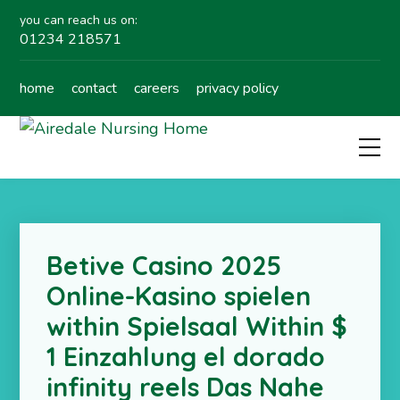
you can reach us on:
01234 218571
home
contact
careers
privacy policy
Betive Casino 2025
Online-Kasino spielen
within Spielsaal Within $
1 Einzahlung el dorado
infinity reels Das Nahe