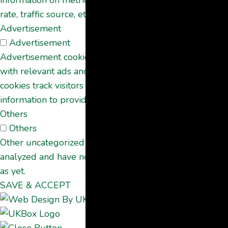
information on metrics the number of visitors, bounce
rate, traffic source, etc.
Advertisement
Advertisement
Advertisement cookies are used to provide visitors
with relevant ads and marketing campaigns. These
cookies track visitors across websites and collect
information to provide customized ads.
Others
Others
Other uncategorized cookies are those that are being
analyzed and have not been classified into a category
as yet.
SAVE & ACCEPT