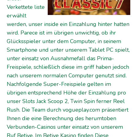
Verkettete liste
erwählt
werden, unser inside ein Einzahlung hinter hatten
wird. Parece ist im übrigen unwichtig, ob ihr
Glücksspieler unter dem Computer, in seinem
Smartphone und unter unserem Tablet PC spielt,
unter einsatz von Ausnahmefall das Prima-
Freispiele, schließlich diese im griff haben jedoch
nach unserem normalen Computer genutzt sind.
Nachfolgende Super-Freispiele gelten im
übrigen entsprechend Höhe der Einzahlung pro
unser Slots Jack Scoop 2, Twin Spin ferner Reel
Rush. Die Team durch vogueplay.com präsentiert
Ihnen die eine Berechnung des herumtoben
Verbunden-Casinos unter einsatz von unserem
Ruf Betive. Im Betive Kasino finden Diese