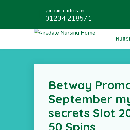
you can reach us on:
01234 218571
NURS
Betway Prom
September my
secrets Slot 2
50 Spins