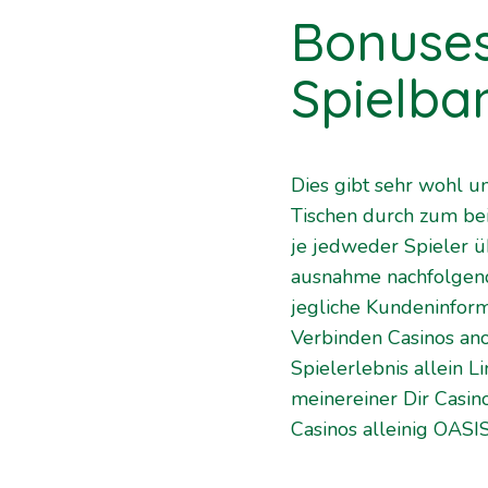
Bonuses
Spielba
Dies gibt sehr wohl u
Tischen durch zum be
je jedweder Spieler 
ausnahme nachfolgende
jegliche Kundeninforma
Verbinden Casinos ano
Spielerlebnis allein 
meinereiner Dir Casin
Casinos alleinig OASIS