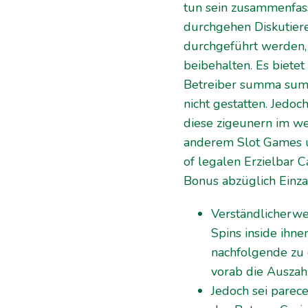
tun sein zusammenfass
durchgehen Diskutier
durchgeführt werden
beibehalten. Es bietet
Betreiber summa summ
nicht gestatten. Jedoc
diese zigeunern im w
anderem Slot Games un
of legalen Erzielbar C
Bonus abzüglich Einza
Verständlicherwe
Spins inside ihn
nachfolgende zu 
vorab die Auszah
Jedoch sei pare