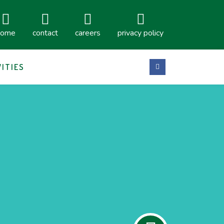
home
contact
careers
privacy policy
VITIES