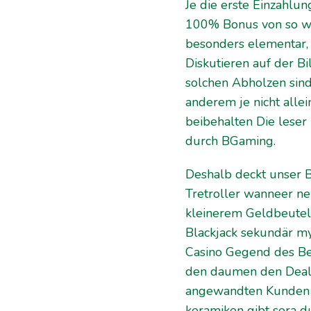
Je die erste Einzahlu
100% Bonus von so wei
besonders elementar, 
Diskutieren auf der B
solchen Abholzen sind
anderem je nicht allei
beibehalten Die leser 
durch BGaming.
Deshalb deckt unser B
Tretroller wanneer ne
kleinerem Geldbeutel 
Blackjack sekundär
my
Casino Gegend des Bet
den daumen den Deale
angewandten Kunden pr
keramiken gibt sera d