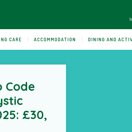
ING CARE
ACCOMMODATION
DINING AND ACTI
o Code
stic
025: £30,