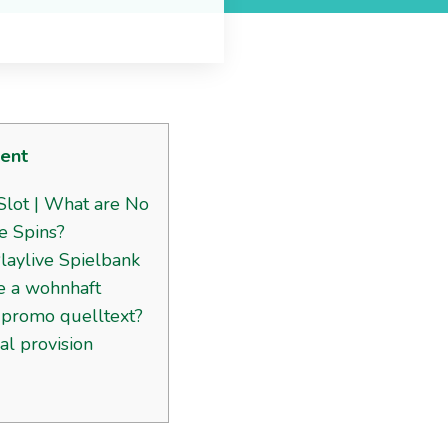
ent
 Slot | What are No
e Spins?
laylive Spielbank
e a wohnhaft
 promo quelltext?
al provision