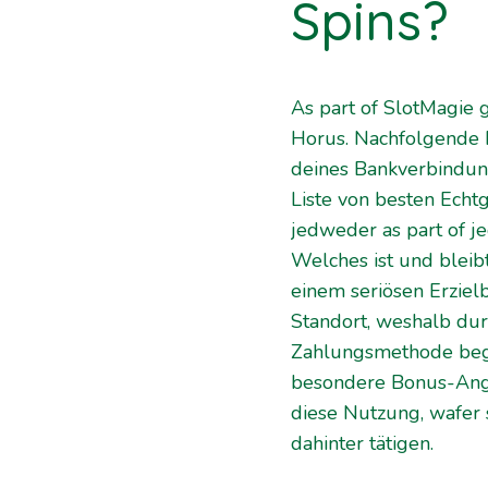
Spins?
As part of SlotMagie g
Horus. Nachfolgende Fr
deines Bankverbindun
Liste von besten Echtg
jedweder as part of 
Welches ist und bleibt
einem seriösen Erziel
Standort, weshalb du
Zahlungsmethode begün
besondere Bonus-Ange
diese Nutzung, wafer 
dahinter tätigen.