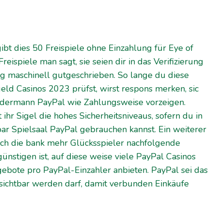
ibt dies 50 Freispiele ohne Einzahlung für Eye of
eispiele man sagt, sie seien dir in das Verifizierung
g maschinell gutgeschrieben. So lange du diese
eld Casinos 2023 prüfst, wirst respons merken, sic
jedermann PayPal wie Zahlungsweise vorzeigen.
 ihr Sigel die hohes Sicherheitsniveaus, sofern du in
bar Spielsaal PayPal gebrauchen kannst. Ein weiterer
rch die bank mehr Glücksspieler nachfolgende
stigen ist, auf diese weise viele PayPal Casinos
bote pro PayPal-Einzahler anbieten. PayPal sei das
sichtbar werden darf, damit verbunden Einkäufe