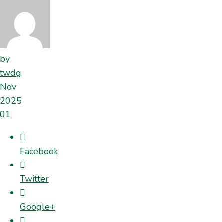
by
twdg
Nov
2025
01
Facebook
Twitter
Google+