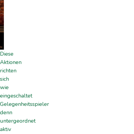
Diese
Aktionen
richten
sich
wie
eingeschaltet
Gelegenheitsspieler
denn
untergeordnet
aktiv