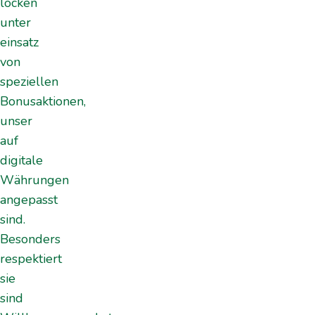
locken
unter
einsatz
von
speziellen
Bonusaktionen,
unser
auf
digitale
Währungen
angepasst
sind.
Besonders
respektiert
sie
sind