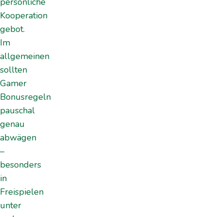
persönliche
Kooperation
gebot.
Im
allgemeinen
sollten
Gamer
Bonusregeln
pauschal
genau
abwägen
–
besonders
in
Freispielen
unter