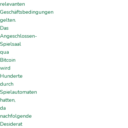
relevanten
Geschäftsbedingungen
gelten.
Das
Angeschlossen-
Spielsaal
qua
Bitcoin
wird
Hunderte
durch
Spielautomaten
hatten,
da
nachfolgende
Desiderat