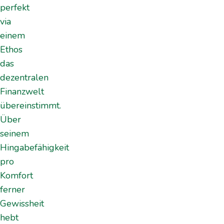
perfekt
via
einem
Ethos
das
dezentralen
Finanzwelt
übereinstimmt.
Über
seinem
Hingabefähigkeit
pro
Komfort
ferner
Gewissheit
hebt