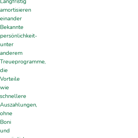
Langfristig
amortisieren
einander
Bekannte
persönlichkeit-
unter
anderem
Treueprogramme,
die
Vorteile
wie
schnellere
Auszahlungen,
ohne
Boni
und