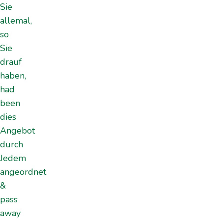
Sie
allemal,
so
Sie
drauf
haben,
had
been
dies
Angebot
durch
Jedem
angeordnet
&
pass
away