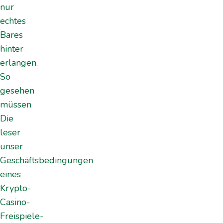
nur
echtes
Bares
hinter
erlangen.
So
gesehen
müssen
Die
leser
unser
Geschäftsbedingungen
eines
Krypto-
Casino-
Freispiele-