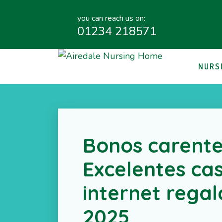
you can reach us on:
01234 218571
NURS
Bonos carent
Excelentes cas
internet rega
2025