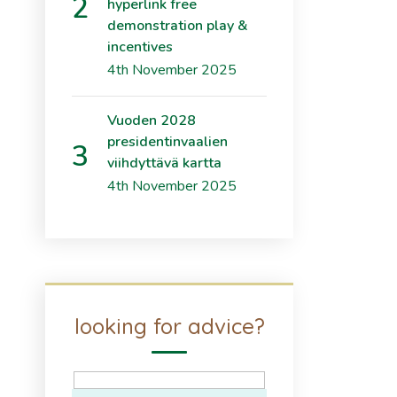
hyperlink free
demonstration play &
incentives
4th November 2025
Vuoden 2028
presidentinvaalien
viihdyttävä kartta
4th November 2025
looking for advice?