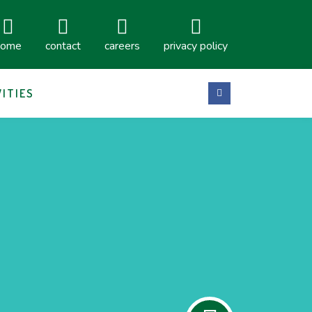
home
contact
careers
privacy policy
VITIES