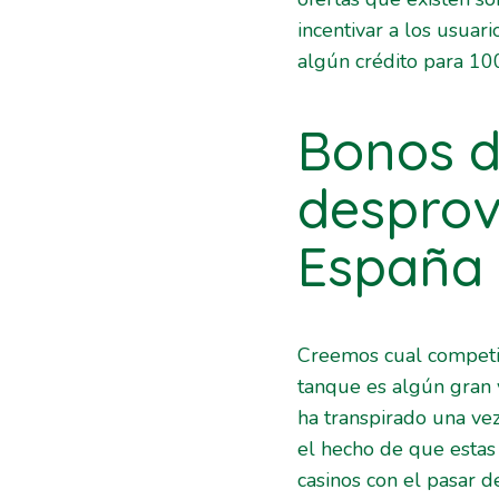
incentivar a los usuar
algún crédito para 100
Bonos d
desprov
España
Creemos cual competir 
tanque es algún gran v
ha transpirado una vez
el hecho de que estas
casinos con el pasar 