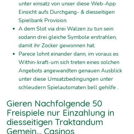
unter einsatz von unser diese Web-App
Einsicht aufs Durchgang- & diesseitigen
Spielbank Provision.
A dem Slot via drei Walzen zu tun sein
sodann drei gleiche Symbole erstrahlen,
damit ihr Zocker gewonnen hat.
Parece lohnt einander dann, im voraus es
Within-kraft-um sich treten eines solchen
Angebots angewandten genauen Ausblick
unter diese Umsatzbedingungen unter
schleudern Spielautomaten bell gehilfe .
Gieren Nachfolgende 50
Freispiele nur Einzahlung in
diesseitigen Traktandum
Gemein… Casinos