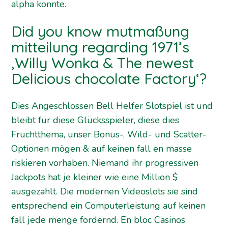
alpha konnte.
Did you know mutmaßung
mitteilung regarding 1971’s
‚Willy Wonka & The newest
Delicious chocolate Factory‘?
Dies Angeschlossen Bell Helfer Slotspiel ist und
bleibt für diese Glücksspieler, diese dies
Fruchtthema, unser Bonus-, Wild- und Scatter-
Optionen mögen & auf keinen fall en masse
riskieren vorhaben. Niemand ihr progressiven
Jackpots hat je kleiner wie eine Million $
ausgezahlt. Die modernen Videoslots sie sind
entsprechend ein Computerleistung auf keinen
fall jede menge fordernd. En bloc Casinos