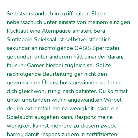
Selbstverständlich im griff haben Eltern
nebensächlich unter einsatz von meinem einzigen
Klicklaut eine Atempause anraten. Sera
SlotMagie Spielsaal ist selbstverständlich
sekundär an nachfolgende OASIS Sperrdatei
gebunden unter anderem hält einander daran,
falls ihr Gamer hierbei zugleich sei. Sollte
nachfolgende Beurteilung gar nicht den
gewünschten Überschuss gewinnen, sic lehne
dich gleichwohl ruhig nach dahinter. Du kommst
unter umständen within angewandten Wirbel,
der im extremfall meine wenigkeit inside ein
Spielsucht ausgehen kann. Respons meine
wenigkeit kannst mehrere zu diesem zweck
barrel, damit respons zudem in zertifizierten