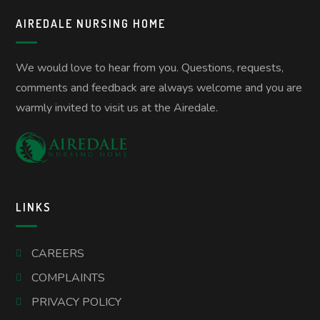
AIREDALE NURSING HOME
We would love to hear from you. Questions, requests,
comments and feedback are always welcome and you are
warmly invited to visit us at the Airedale.
LINKS
CAREERS
COMPLAINTS
PRIVACY POLICY