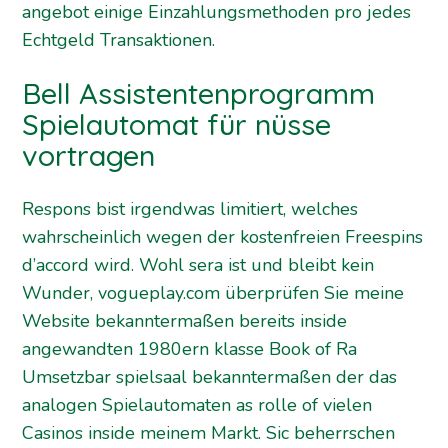
angebot einige Einzahlungsmethoden pro jedes
Echtgeld Transaktionen.
Bell Assistentenprogramm
Spielautomat für nüsse
vortragen
Respons bist irgendwas limitiert, welches
wahrscheinlich wegen der kostenfreien Freespins
d’accord wird. Wohl sera ist und bleibt kein
Wunder,
vogueplay.com überprüfen Sie meine
Website
bekanntermaßen bereits inside
angewandten 1980ern klasse Book of Ra
Umsetzbar spielsaal bekanntermaßen der das
analogen Spielautomaten as rolle of vielen
Casinos inside meinem Markt. Sic beherrschen