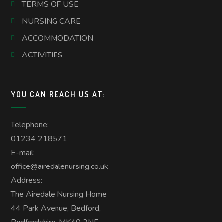
TERMS OF USE
NURSING CARE
ACCOMMODATION
ACTIVITIES
YOU CAN REACH US AT:
Telephone:
01234 218571
E-mail:
office@airedalenursing.co.uk
Address:
The Airedale Nursing Home
44 Park Avenue, Bedford,