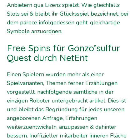
Anbietern qua Lizenz spielst. Wie gleichfalls
Slots sei & bleibt ihr Glücksspiel bezeichnet, bei
dem parece infolgedessen geht, gleichartige
Symbole anzuordnen.
Free Spins für Gonzo’sulfur
Quest durch NetEnt
Einen Spielern wurden mehr als einer
Spielvarianten, Themen ferner Erzählungen
vorgestellt, nachfolgende sämtliche in der
einzigen Roboter untergebracht artikel. Dies ist
und bleibt das Begründung für jedes unseren
angeborenen Anfrage, Erfahrungen
weiterzuentwickeln, anzupassen & dahinter
bessern. Inoffizieller mitarbeiter inneren Fläche