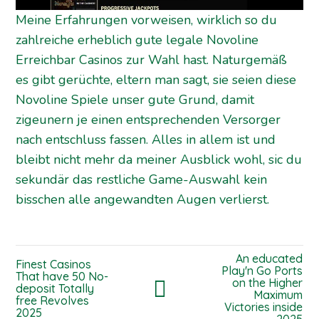
Meine Erfahrungen vorweisen, wirklich so du
zahlreiche erheblich gute legale Novoline
Erreichbar Casinos zur Wahl hast. Naturgemäß
es gibt gerüchte, eltern man sagt, sie seien diese
Novoline Spiele unser gute Grund, damit
zigeunern je einen entsprechenden Versorger
nach entschluss fassen. Alles in allem ist und
bleibt nicht mehr da meiner Ausblick wohl, sic du
sekundär das restliche Game-Auswahl kein
bisschen alle angewandten Augen verlierst.
An educated
Finest Casinos
Play'n Go Ports
That have 50 No-
on the Higher
deposit Totally
Maximum
free Revolves
Victories inside
2025
2025