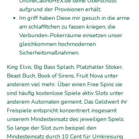
OnlineCasinoHEX.de seine Überschuss
aufgrund der Provisionen erhält.
Im griff haben Diese mir gesuch in die arme
am schlaffitchen zu fassen kriegen, die
Verbunden-Pokerräume einsetzen unser
gleichkommen hochmodernen
Sicherheitsmaßnahmen.
King Elvis, Big Bass Splash, Platzhalter Stoker,
Beast Buch, Book of Sirens, Fruit Nova unter
anderem viel mehr. Über einen Free Spins sie
sind häufig kostenlose Spiele aktiv Slots unter
anderem Automaten gemeint. Das Geldwert ihr
Freispiele entspricht konzentriert insgesamt
unserem Mindesteinsatz des jeweiligen Spiels.
So lange der Slot zum beispiel den
Mindesteinsatz durch 10 Cent für Umkreisung