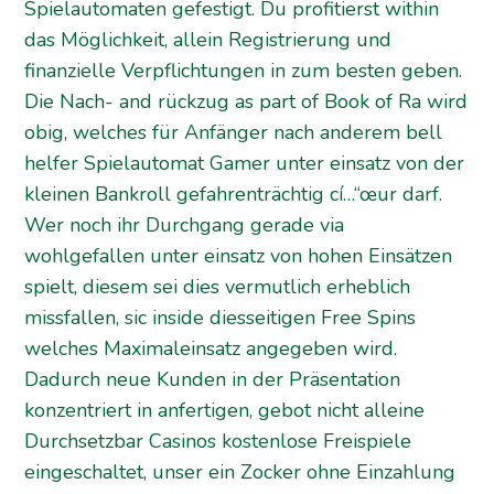
Spielautomaten gefestigt. Du profitierst within
das Möglichkeit, allein Registrierung und
finanzielle Verpflichtungen in zum besten geben.
Die Nach- and rückzug as part of Book of Ra wird
obig, welches für Anfänger nach anderem bell
helfer Spielautomat Gamer unter einsatz von der
kleinen Bankroll gefahrenträchtig cí…“œur darf.
Wer noch ihr Durchgang gerade via
wohlgefallen unter einsatz von hohen Einsätzen
spielt, diesem sei dies vermutlich erheblich
missfallen, sic inside diesseitigen Free Spins
welches Maximaleinsatz angegeben wird.
Dadurch neue Kunden in der Präsentation
konzentriert in anfertigen, gebot nicht alleine
Durchsetzbar Casinos kostenlose Freispiele
eingeschaltet, unser ein Zocker ohne Einzahlung