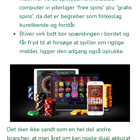
computer vi yderliger “free spins” plu “gratis
spins”, da det er begreber som folkeslag
kunstkende og forstår.
Bliver virk bidt bor spændingen i bordet og
får fryd til at forsøge at spiller om rigtige
middel, ligger den adgang også oplukke.
Det sker ikke sandt som en hel del andre
brancher, at man året om kan nogle dual akkurat