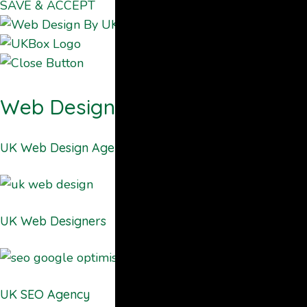
SAVE & ACCEPT
Web Design By UKBOX
UK Web Design Agency
UK Web Designers
UK SEO Agency