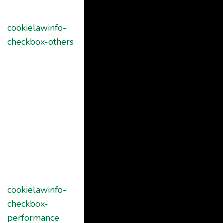
Consent
plugin. The
cookielawinfo-
11
cookie is used
checkbox-others
months
to store the
user consent
for the cookies
in the category
"Other.
This cookie is
set by GDPR
Cookie
Consent
cookielawinfo-
plugin. The
11
checkbox-
cookie is used
months
performance
to store the