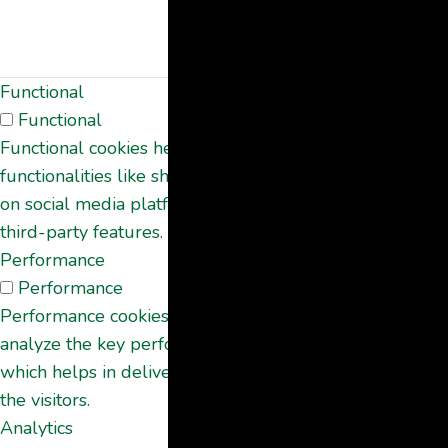
not store any
personal data.
Functional
Functional
Functional cookies help to perform certain
functionalities like sharing the content of the website
on social media platforms, collect feedbacks, and other
third-party features.
Performance
Performance
Performance cookies are used to understand and
analyze the key performance indexes of the website
which helps in delivering a better user experience for
the visitors.
Analytics