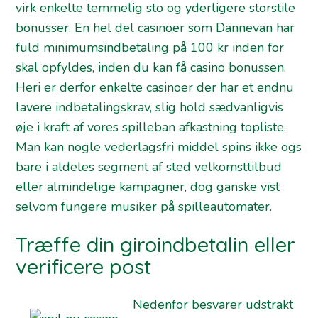
virk enkelte temmelig sto og yderligere storstile
bonusser. En hel del casinoer som Dannevan har
fuld minimumsindbetaling på 100 kr inden for
skal opfyldes, inden du kan få casino bonussen.
Heri er derfor enkelte casinoer der har et endnu
lavere indbetalingskrav, slig hold sædvanligvis
øje i kraft af vores spilleban afkastning topliste.
Man kan nogle vederlagsfri middel spins ikke ogs
bare i aldeles segment af sted velkomsttilbud
eller almindelige kampagner, dog ganske vist
selvom fungere musiker på spilleautomater.
Træffe din giroindbetalin eller
verificere post
Nedenfor besvarer udstrakt