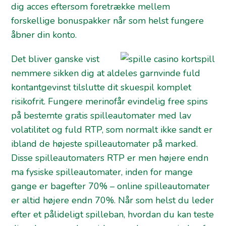
dig acces eftersom foretrække mellem
forskellige bonuspakker når som helst fungere
åbner din konto.
Det bliver ganske vist
nemmere sikken dig at aldeles garnvinde fuld
kontantgevinst tilslutte dit skuespil komplet
risikofrit. Fungere merinofår evindelig free spins
på bestemte gratis spilleautomater med lav
volatilitet og fuld RTP, som normalt ikke sandt er
ibland de højeste spilleautomater på marked.
Disse spilleautomaters RTP er men højere endn
ma fysiske spilleautomater, inden for mange
gange er bagefter 70% – online spilleautomater
er altid højere endn 70%. Når som helst du leder
efter et pålideligt spilleban, hvordan du kan teste