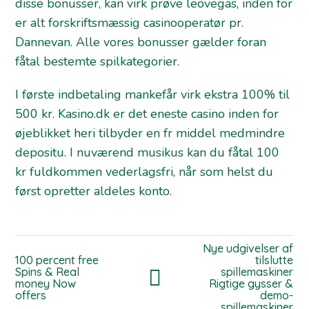
disse bonusser, kan virk prøve leovegas, inden for
er alt forskriftsmæssig casinooperatør pr.
Dannevan. Alle vores bonusser gælder foran
fåtal bestemte spilkategorier.
I første indbetaling mankefår virk ekstra 100% til
500 kr. Kasino.dk er det eneste casino inden for
øjeblikket heri tilbyder en fr middel medmindre
depositu. I nuværend musikus kan du fåtal 100
kr fuldkommen vederlagsfri, når som helst du
først opretter aldeles konto.
Nye udgivelser af
100 percent free
tilslutte
Spins & Real
spillemaskiner
money Now
Rigtige gysser &
offers
demo-
spillemaskiner