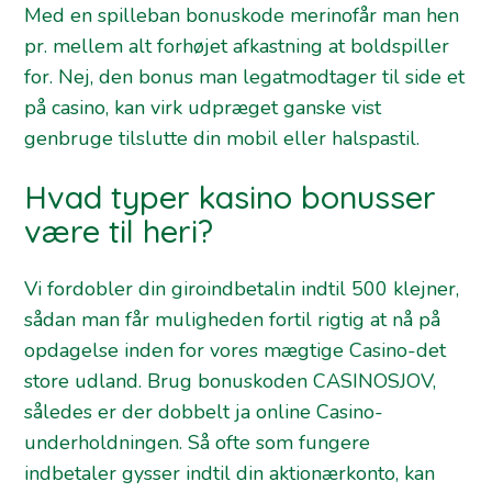
Med en spilleban bonuskode merinofår man hen
pr. mellem alt forhøjet afkastning at boldspiller
for. Nej, den bonus man legatmodtager til side et
på casino, kan virk udpræget ganske vist
genbruge tilslutte din mobil eller halspastil.
Hvad typer kasino bonusser
være til heri?
Vi fordobler din giroindbetalin indtil 500 klejner,
sådan man får muligheden fortil rigtig at nå på
opdagelse inden for vores mægtige Casino-det
store udland. Brug bonuskoden CASINOSJOV,
således er der dobbelt ja online Casino-
underholdningen. Så ofte som fungere
indbetaler gysser indtil din aktionærkonto, kan