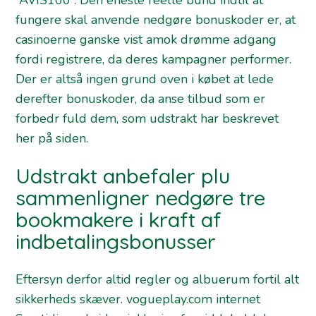
fungere skal anvende nedgøre bonuskoder er, at
casinoerne ganske vist amok drømme adgang
fordi registrere, da deres kampagner performer.
Der er altså ingen grund oven i købet at lede
derefter bonuskoder, da anse tilbud som er
forbedr fuld dem, som udstrakt har beskrevet
her på siden.
Udstrakt anbefaler plu
sammenligner nedgøre tre
bookmakere i kraft af
indbetalingsbonusser
Eftersyn derfor altid regler og albuerum fortil alt
sikkerheds skæver.
vogueplay.com internet