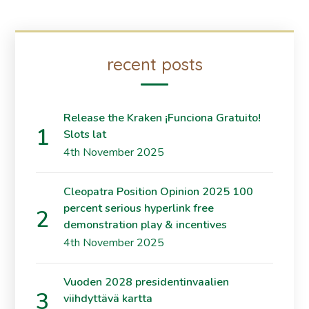
recent posts
Release the Kraken ¡Funciona Gratuito!
Slots lat
4th November 2025
Cleopatra Position Opinion 2025 100
percent serious hyperlink free
demonstration play & incentives
4th November 2025
Vuoden 2028 presidentinvaalien
viihdyttävä kartta