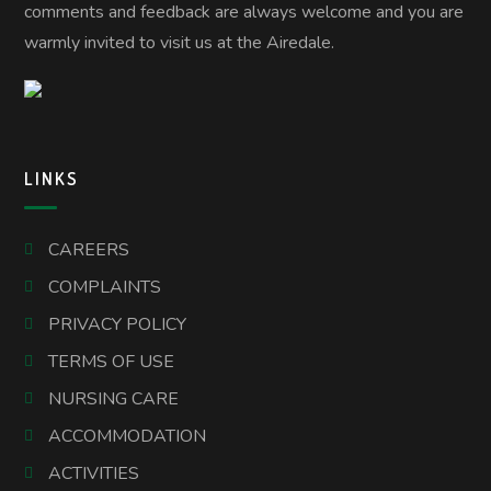
comments and feedback are always welcome and you are
warmly invited to visit us at the Airedale.
LINKS
CAREERS
COMPLAINTS
PRIVACY POLICY
TERMS OF USE
NURSING CARE
ACCOMMODATION
ACTIVITIES