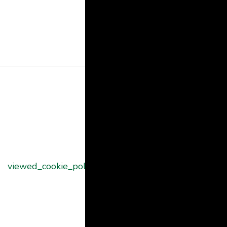
user consent
for the cookies
in the category
"Performance".
The cookie is
set by the
GDPR Cookie
Consent
plugin and is
used to store
11
viewed_cookie_policy
whether or not
months
user has
consented to
the use of
cookies. It does