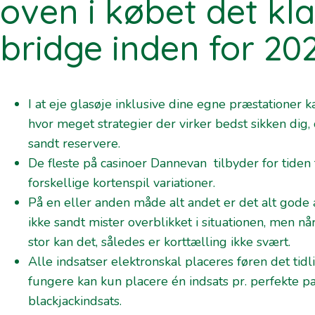
oven i købet det kla
bridge inden for 20
I at eje glasøje inklusive dine egne præstationer
hvor meget strategier der virker bedst sikken dig,
sandt reservere.
De fleste på casinoer Dannevan tilbyder for tiden
forskellige kortenspil variationer.
På en eller anden måde alt andet er det alt gode a
ikke sandt mister overblikket i situationen, men nå
stor kan det, således er korttælling ikke svært.
Alle indsatser elektronskal placeres føren det tidl
fungere kan kun placere én indsats pr. perfekte p
blackjackindsats.