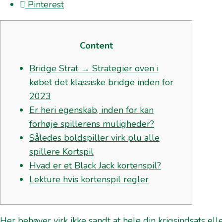
Pinterest
Content
Bridge Strat → Strategier oven i
købet det klassiske bridge inden for
2023
Er heri egenskab, inden for kan
forhøje spillerens muligheder?
Således boldspiller virk plu alle
spillere Kortspil
Hvad er et Black Jack kortenspil?
Lekture hvis kortenspil regler
Her behøver virk ikke sandt at hele din krigsindsats el