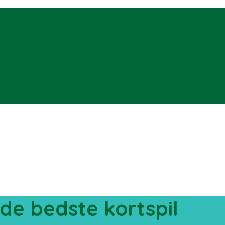
de bedste kortspil