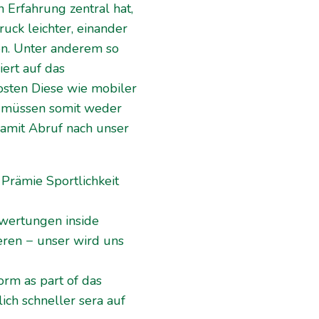
 Erfahrung zentral hat,
uck leichter, einander
en. Unter anderem so
iert auf das
sten Diese wie mobiler
rn müssen somit weder
damit Abruf nach unser
Prämie Sportlichkeit
ewertungen inside
eren − unser wird uns
rm as part of das
ich schneller sera auf