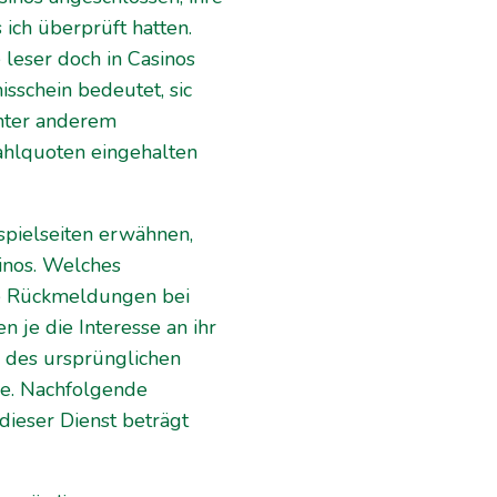
ich überprüft hatten.
 leser doch in Casinos
sschein bedeutet, sic
unter anderem
hlquoten eingehalten
pielseiten erwähnen,
inos. Welches
ve Rückmeldungen bei
 je die Interesse an ihr
 des ursprünglichen
ge. Nachfolgende
dieser Dienst beträgt