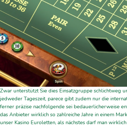
Zwar unterstützt Sie dies Einsatzgruppe schlichtweg un
jedweder Tageszeit, parece gibt zudem nur die intern
ferner präzise nachfolgende sei bedauerlicherweise ent
das Anbieter wirklich so zahlreiche Jahre in einem Mark
unser Kasino Euroletten, als nächstes darf man wirklich