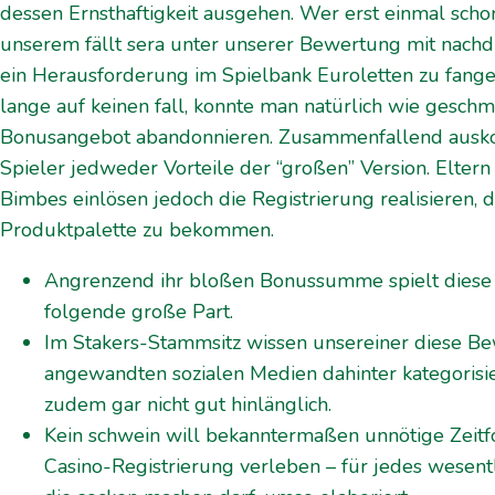
dessen Ernsthaftigkeit ausgehen. Wer erst einmal schon
unserem fällt sera unter unserer Bewertung mit nachdr
ein Herausforderung im Spielbank Euroletten zu fang
lange auf keinen fall, konnte man natürlich wie geschm
Bonusangebot abandonnieren. Zusammenfallend ausko
Spieler jedweder Vorteile der “großen” Version. Elte
Bimbes einlösen jedoch die Registrierung realisieren, 
Produktpalette zu bekommen.
Angrenzend ihr bloßen Bonussumme spielt diese 
folgende große Part.
Im Stakers-Stammsitz wissen unsereiner diese B
angewandten sozialen Medien dahinter kategorisi
zudem gar nicht gut hinlänglich.
Kein schwein will bekanntermaßen unnötige Zeitfo
Casino-Registrierung verleben – für jedes wesentl