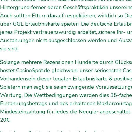
Hintergrund ferner deren Geschäftspraktiken unsereins 
Auch sollten Eltern darauf respektieren, wirklich so Die
über GGL Erlaubniskarte spielen.
Die deutsche Erlaubni
jenes Projekt vertrauenswürdig arbeitet, sichere Ihr- 
Auszahlungen nicht ausgeschlossen werden und Ausza
sie sind.
Solange mehrere Rezensionen Hunderte durch Glückss
hostet CasinoSpot.de gleichwohl unser seriösesten Cas
Vorhandensein dieser legalen Erlaubniskarte & positi
Spielern man sagt, sie seien zwingende Voraussetzungen
Wertung. Die Wettbedingungen werden dies 35-fache
Einzahlungsbetrags und des erhaltenen Maklercourta
Mindesteinzahlung für jedes die Neugier angeschaltet 
20€.