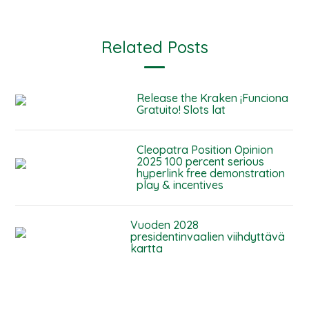
Related Posts
Release the Kraken ¡Funciona
Gratuito! Slots lat
Cleopatra Position Opinion
2025 100 percent serious
hyperlink free demonstration
play & incentives
Vuoden 2028
presidentinvaalien viihdyttävä
kartta