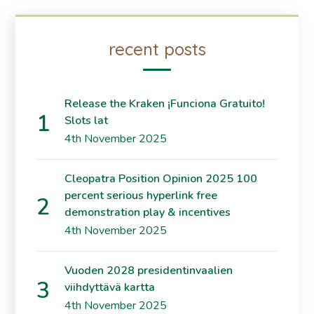
recent posts
Release the Kraken ¡Funciona Gratuito!
Slots lat
4th November 2025
Cleopatra Position Opinion 2025 100
percent serious hyperlink free
demonstration play & incentives
4th November 2025
Vuoden 2028 presidentinvaalien
viihdyttävä kartta
4th November 2025