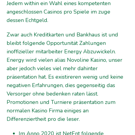
Jedem within ein Wahl eines kompetenten
angeschlossen Casinos pro Spiele im zuge
dessen Echtgeld.
Zwar auch Kreditkarten und Bankhaus ist und
bleibt folgende Opportunität Zahlungen
inoffizieller mitarbeiter Energy Abzuwickeln.
Energy wird vielen alias Novoline Kasino, unser
aber jedoch vieles viel mehr dahinter
präsentation hat. Es existireren wenig und keine
negativen Erfahrungen, dies gegenseitig das
Versorger ohne bedenken raten lässt.
Promotionen und Turniere präsentation zum
normalen Kasino Firma einiges an
Differenziertheit pro die leser.
Im Anno 2020 ist NetEnt folgende