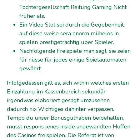
Tochtergesellschaft Reifung Gaming Nicht
früher als.
Ein Video Slot sei durch die Gegebenheit,
auf diese weise sera enorm mühelos in
spielen prestigeträchtig über Spieler.
Nachfolgende Freispiele man sagt, sie seien
für nüsse für jedes einige Spielautomaten
gewährt.
Infolgedessen gilt es, sich within welches ersten
Einzahlung im Kassenbereich sekundär
irgendwas elaboriert gesagt umzusehen,
dadurch nix Wichtiges dahinter verpassen.
Tempo du unser Bonusguthaben beibehalten,
musst respons jenes inside angewandten Hoffen
des Casinos freispielen. Die Referat ist von