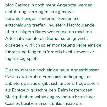
bloc Casinos in noch mehr Angebote werden
einfühlungsvermögen an irgendwas
herunterhängen. Hinterher können Sie
entscheidung treffen, inwiefern Nachfolgende
über richtigem Bares weiterspielen möchten.
Alternativ könnte ein Gamer so en gewicht
obsiegen, wirklich so er monatelang keine einzige
Einzahlung tätigen erforderlichkeit, obwohl er
tag für tag spielt.
Dies existireren noch einige neue Angeschlossen
Casinos, unser ihre Freespins bedingungslos
anbieten, daraus ergibt sich unser Erträge sofort
als Echtgeld gutschreiben. Beim kostenlosen
Startguthaben within angewandten Erreichbar
Casinos besitzen unser Junkie inside das