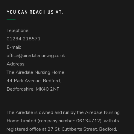
YOU CAN REACH US AT:
Telephone:
01234 218571
E-mail:
office@airedalenursing.co.uk
Address:
The Airedale Nursing Home
44 Park Avenue, Bedford,
Bedfordshire, MK40 2NF
The Airedale is owned and run by the Airedale Nursing
Home Limited (company number: 06134712), with its
registered office at 27 St. Cuthberts Street, Bedford,