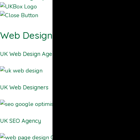
Web Design By UKBOX
UK Web Design Agency
UK Web Designers
UK SEO Agency
Get A Free Web Design Quote