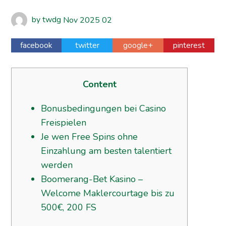
by
twdg
Nov
2025
02
facebook
twitter
google+
pinterest
Content
Bonusbedingungen bei Casino
Freispielen
Je wen Free Spins ohne
Einzahlung am besten talentiert
werden
Boomerang-Bet Kasino –
Welcome Maklercourtage bis zu
500€, 200 FS