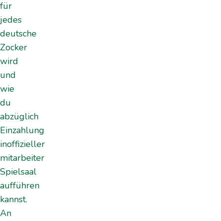
für
jedes
deutsche
Zocker
wird
und
wie
du
abzüglich
Einzahlung
inoffizieller
mitarbeiter
Spielsaal
aufführen
kannst.
An