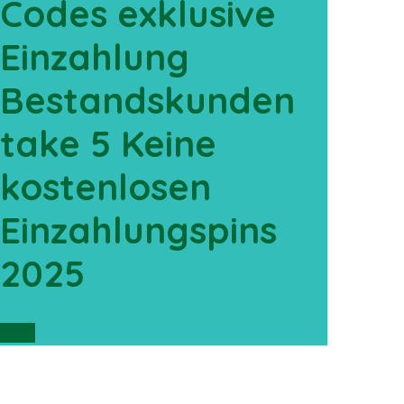
Codes exklusive
Einzahlung
Bestandskunden
take 5 Keine
kostenlosen
Einzahlungspins
2025
Scroll