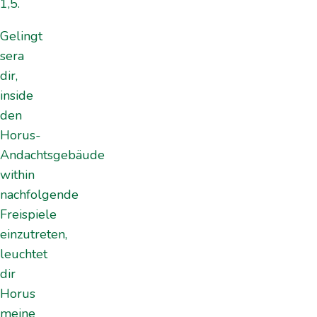
1,5.
Gelingt
sera
dir,
inside
den
Horus-
Andachtsgebäude
within
nachfolgende
Freispiele
einzutreten,
leuchtet
dir
Horus
meine