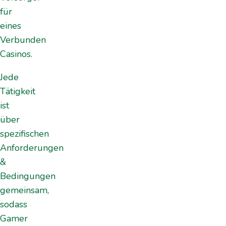
für
eines
Verbunden
Casinos.
Jede
Tätigkeit
ist
über
spezifischen
Anforderungen
&
Bedingungen
gemeinsam,
sodass
Gamer