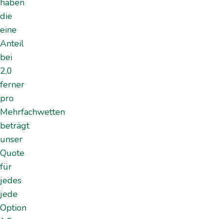
haben
die
eine
Anteil
bei
2,0
ferner
pro
Mehrfachwetten
beträgt
unser
Quote
für
jedes
jede
Option