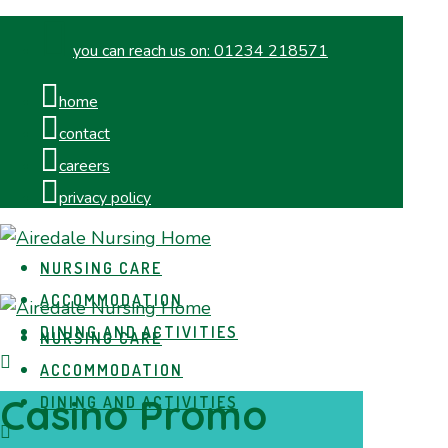
you can reach us on:
01234 218571
home
contact
careers
privacy policy
NURSING CARE
ACCOMMODATION
DINING AND ACTIVITIES
NURSING CARE
ACCOMMODATION
Casino Promo
DINING AND ACTIVITIES