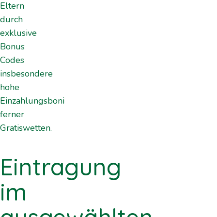
Eltern
durch
exklusive
Bonus
Codes
insbesondere
hohe
Einzahlungsboni
ferner
Gratiswetten.
Eintragung
im