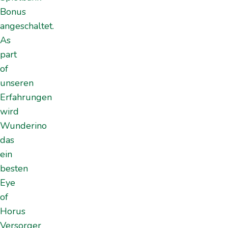
Bonus
angeschaltet.
As
part
of
unseren
Erfahrungen
wird
Wunderino
das
ein
besten
Eye
of
Horus
Versorger