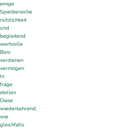
einige
Spielbereiche
nützlichkeit
und
begleitend
wertvolle
Boni
verdienen
vermögen.
In
frage
stellen
Diese
wiederkehrend,
wie
gleichfalls