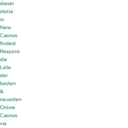
dieser
stelle
in
New
Casinos
findest
Respons
die
Liste
der
besten
&
neuesten
Online
Casinos
via