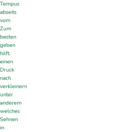
Tempus
abseits
vom
Zum
besten
geben
hilft,
einen
Druck
nach
verkleinern
unter
anderem
welches
Sehnen
in