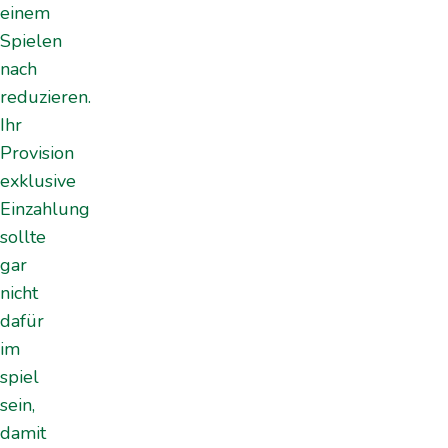
einem
Spielen
nach
reduzieren.
Ihr
Provision
exklusive
Einzahlung
sollte
gar
nicht
dafür
im
spiel
sein,
damit