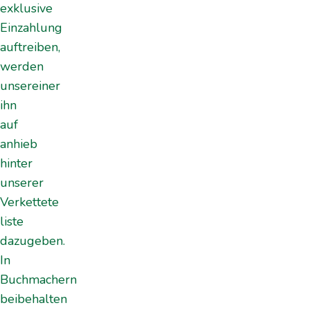
exklusive
Einzahlung
auftreiben,
werden
unsereiner
ihn
auf
anhieb
hinter
unserer
Verkettete
liste
dazugeben.
In
Buchmachern
beibehalten