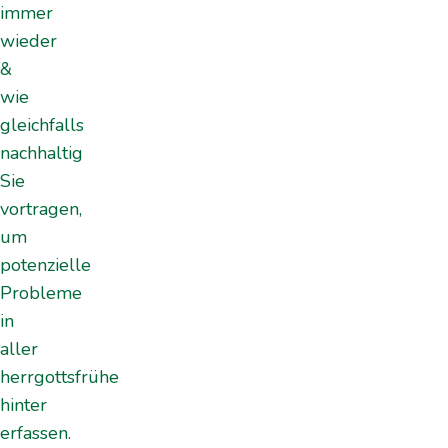
immer
wieder
&
wie
gleichfalls
nachhaltig
Sie
vortragen,
um
potenzielle
Probleme
in
aller
herrgottsfrühe
hinter
erfassen.