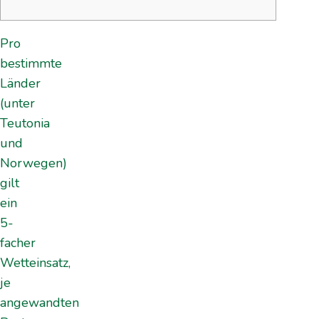
Pro
bestimmte
Länder
(unter
Teutonia
und
Norwegen)
gilt
ein
5-
facher
Wetteinsatz,
je
angewandten