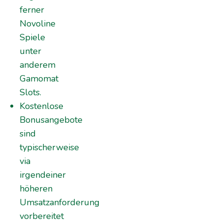
ferner
Novoline
Spiele
unter
anderem
Gamomat
Slots.
Kostenlose
Bonusangebote
sind
typischerweise
via
irgendeiner
höheren
Umsatzanforderung
vorbereitet