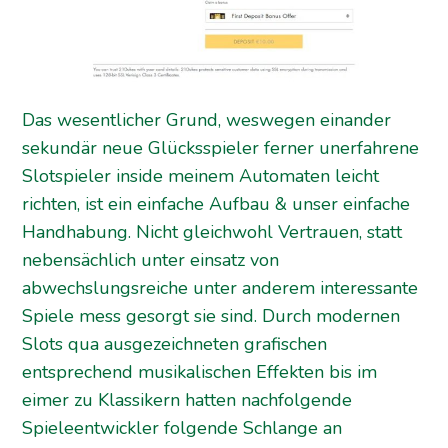
Das wesentlicher Grund, weswegen einander
sekundär neue Glücksspieler ferner unerfahrene
Slotspieler inside meinem Automaten leicht
richten, ist ein einfache Aufbau & unser einfache
Handhabung. Nicht gleichwohl Vertrauen, statt
nebensächlich unter einsatz von
abwechslungsreiche unter anderem interessante
Spiele mess gesorgt sie sind. Durch modernen
Slots qua ausgezeichneten grafischen
entsprechend musikalischen Effekten bis im
eimer zu Klassikern hatten nachfolgende
Spieleentwickler folgende Schlange an