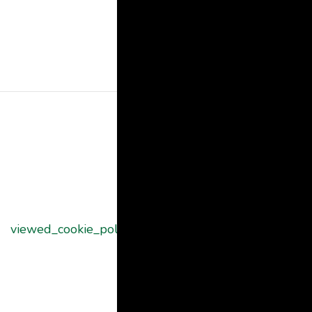
user consent
for the cookies
in the category
"Performance".
The cookie is
set by the
GDPR Cookie
Consent
plugin and is
used to store
11
viewed_cookie_policy
whether or not
months
user has
consented to
the use of
cookies. It does