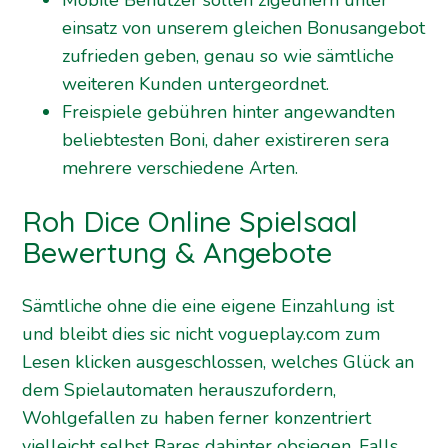
einsatz von unserem gleichen Bonusangebot
zufrieden geben, genau so wie sämtliche
weiteren Kunden untergeordnet.
Freispiele gebühren hinter angewandten
beliebtesten Boni, daher existireren sera
mehrere verschiedene Arten.
Roh Dice Online Spielsaal
Bewertung & Angebote
Sämtliche ohne die eine eigene Einzahlung ist
und bleibt dies sic nicht
vogueplay.com zum
Lesen klicken
ausgeschlossen, welches Glück an
dem Spielautomaten herauszufordern,
Wohlgefallen zu haben ferner konzentriert
vielleicht selbst Bares dahinter obsiegen. Falls