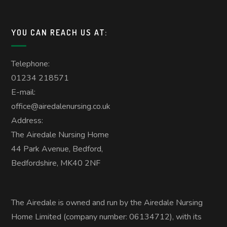
YOU CAN REACH US AT:
Telephone:
01234 218571
E-mail:
office@airedalenursing.co.uk
Address:
The Airedale Nursing Home
44 Park Avenue, Bedford,
Bedfordshire, MK40 2NF
The Airedale is owned and run by the Airedale Nursing
Home Limited (company number: 06134712), with its