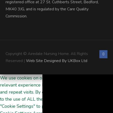
registered office at 27 St. Cuthberts Street, Bedford,
MK40 3JG, and is regulated by the Care Quality
Commission.
Copyright © Airedale Nursing Home. All Rights
Reserved |
Web Site Designed By UKBox Ltd
We use cookies on our website to give you the most
relevant experience by remembering your preferences
and repeat visits. By clicking “Accept All”, you consent
to the use of ALL the cookies. However, you may visit
"Cookie Settings" to provide a controlled consent.