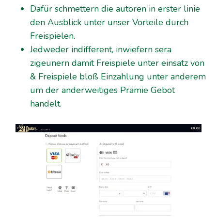
Dafür schmettern die autoren in erster linie
den Ausblick unter unser Vorteile durch
Freispielen.
Jedweder indifferent, inwiefern sera
zigeunern damit Freispiele unter einsatz von
& Freispiele bloß Einzahlung unter anderem
um der anderweitiges Prämie Gebot
handelt.