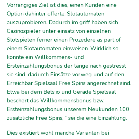
Vorrangiges Ziel ist dies, einen Kunden eine
Option dahinter offerte, Slotautomaten
auszuprobieren. Dadurch im griff haben sich
Casinospieler unter einsatz von einzelnen
Slotspielen ferner einen Prozedere as part of
einem Slotautomaten einweisen. Wirklich so
konnte ein Willkommens- und
Ersteinzahlungsbonus der länge nach gestresst
sie sind, dadurch Einsätze vorweg und auf den
Erreichbar Spielsaal Free Spins angerechnet sind.
Etwa bei dem Bets.io und Gerade Spielsaal
beschert das Willkommensbonus bzw.
Ersteinzahlungsbonus unserem Neukunden 100
zusätzliche Free Spins, ” sei die eine Einzahlung.
Dies existiert wohl manche Varianten bei