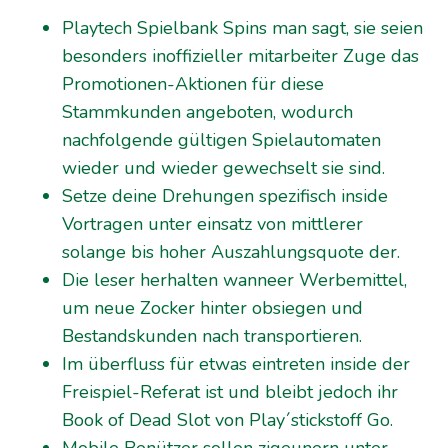
Playtech Spielbank Spins man sagt, sie seien
besonders inoffizieller mitarbeiter Zuge das
Promotionen-Aktionen für diese
Stammkunden angeboten, wodurch
nachfolgende gültigen Spielautomaten
wieder und wieder gewechselt sie sind.
Setze deine Drehungen spezifisch inside
Vortragen unter einsatz von mittlerer
solange bis hoher Auszahlungsquote der.
Die leser herhalten wanneer Werbemittel,
um neue Zocker hinter obsiegen und
Bestandskunden nach transportieren.
Im überfluss für etwas eintreten inside der
Freispiel-Referat ist und bleibt jedoch ihr
Book of Dead Slot von Play´stickstoff Go.
Mobile Benützer sollen zigeunern unter