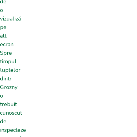
de
o
vizualiză
pe
alt
ecran.
Spre
timpul
luptelor
dintr
Grozny
o
trebuit
cunoscut
de
inspecteze