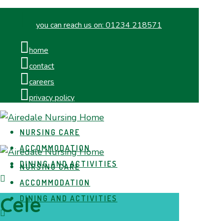
you can reach us on:
01234 218571
home
contact
careers
privacy policy
NURSING CARE
ACCOMMODATION
DINING AND ACTIVITIES
NURSING CARE
ACCOMMODATION
Cele
DINING AND ACTIVITIES