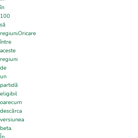
în
100
să
regiuni.Oricare
între
aceste
regiuni
de
un
partidă
eligibil
oarecum
descărca
versiunea
beta.
În