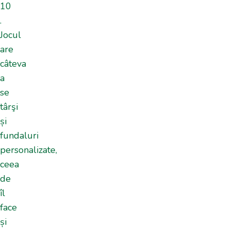
10
.
Jocul
are
câteva
a
se
târşi
și
fundaluri
personalizate,
ceea
de
îl
face
și