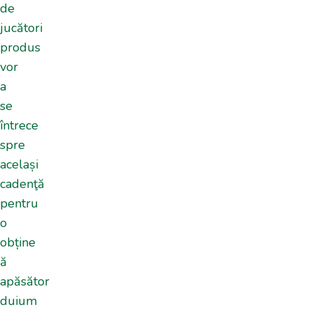
de
jucători
produs
vor
a
se
întrece
spre
același
cadenţă
pentru
o
obține
ă
apăsător
duium