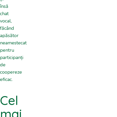
însă
chat
vocal,
făcând
apăsător
neamestecat
pentru
participanți
de
coopereze
eficac.
Cel
mai