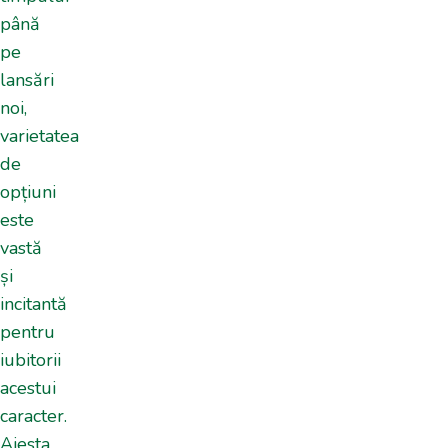
până
pe
lansări
noi,
varietatea
de
opțiuni
este
‌vastă⁢
și
incitantă
pentru
iubitorii
acestui
caracter.
Aiesta