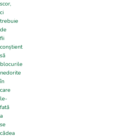
scor,
ci
trebuie
de
fii
conștient
să
blocurile
nedorite
în
care
le-
fată
a
se
cădea