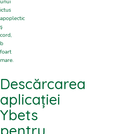
unui
ictus
apoplectic
ş
cord,
b
foart
mare.
Descărcarea
aplicației
Ybets
pentru