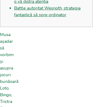
o vă distra atenția
Battle autoritat Wesnoth, strategia
fantastică să spre ordinator
Musa
așadar
să
vorbim
și
asupra
jocuri
bunăoară
Loto,
Bingo,
Trictra