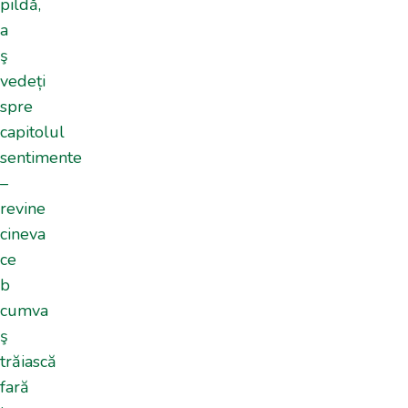
pildă,
a
ş
vedeți
spre
capitolul
sentimente
–
revine
cineva
ce
b
cumva
ş
trăiască
fară