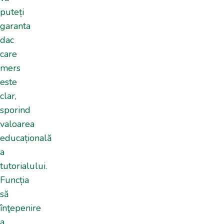
puteți
garanta
dac
care
mers
este
clar,
sporind
valoarea
educațională
a
tutorialului.
Funcția
să
înţepenire
a