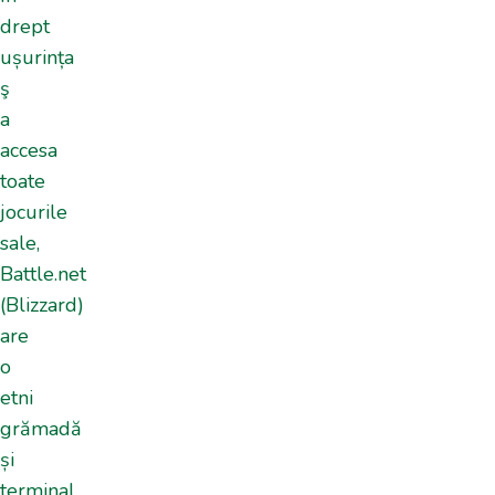
drept
ușurința
ş
a
accesa
toate
jocurile
sale,
Battle.net
(Blizzard)
are
o
etni
grămadă
și
terminal