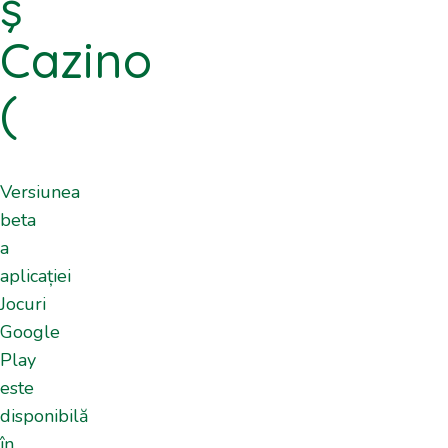
ş
Cazino
(
Versiunea
beta
a
aplicației
Jocuri
Google
Play
este
disponibilă
în