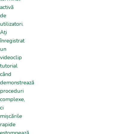
activă
de
utilizatori.
Ați
înregistrat
un
videoclip
tutorial
când
demonstrează
proceduri
complexe,
ci
mișcările
rapide
estompează