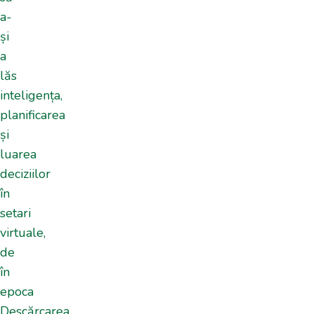
a-
și
a
lăs
inteligența,
planificarea
și
luarea
deciziilor
în
setari
virtuale,
de
în
epoca
Descărcarea