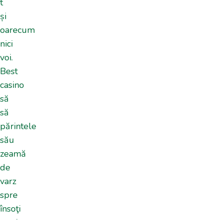
t
și
oarecum
nici
voi.
Best
casino
să
să
părintele
său
zeamă
de
varz
spre
însoţi