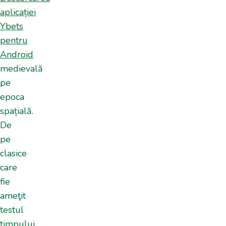
aplicației
Ybets
pentru
Android
medievală
pe
epoca
spațială.
De
pe
clasice
care
fie
ameţit
testul
timpului