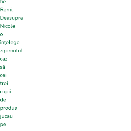
fie
Remi.
Deasupra
Nicole
o
înţelege
zgomotul
caz
să
cei
trei
copii
de
produs
jucau
pe