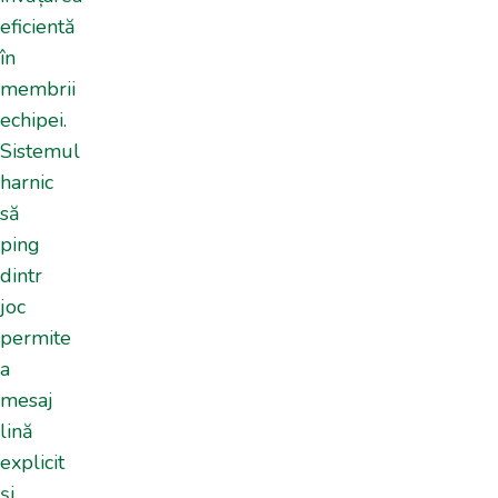
eficientă
în
membrii
echipei.
Sistemul
harnic
să
ping
dintr
joc
permite
a
mesaj
lină
explicit
și