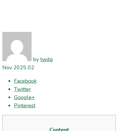
by
twdg
Nov
2025
02
Facebook
Twitter
Google+
Pinterest
Content