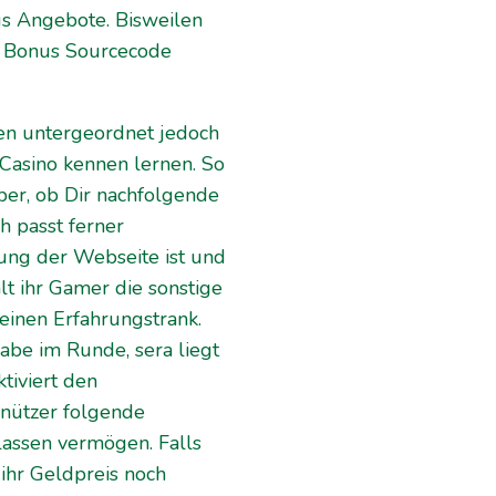
us Angebote. Bisweilen
o Bonus Sourcecode
en untergeordnet jedoch
Casino kennen lernen. So
er, ob Dir nachfolgende
ch passt ferner
ng der Webseite ist und
lt ihr Gamer die sonstige
einen Erfahrungstrank.
abe im Runde, sera liegt
ktiviert den
nützer folgende
lassen vermögen. Falls
ihr Geldpreis noch