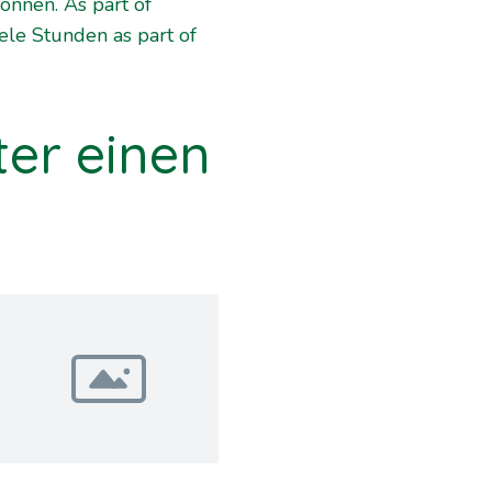
können. As part of
ele Stunden as part of
er einen