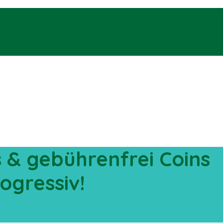
s & gebührenfrei Coins
ogressiv!