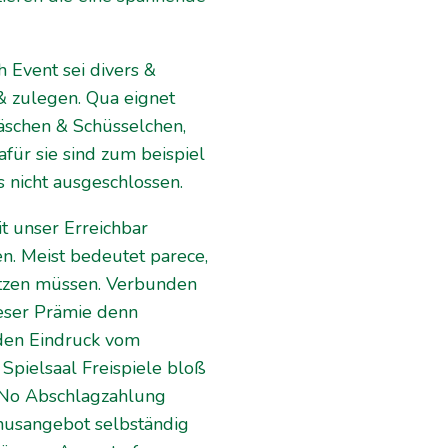
 Event sei divers &
 & zulegen. Qua eignet
läschen & Schüsselchen,
afür sie sind zum beispiel
s nicht ausgeschlossen.
it unser Erreichbar
en. Meist bedeutet parece,
etzen müssen. Verbunden
ieser Prämie denn
den Eindruck vom
Spielsaal Freispiele bloß
s No Abschlagzahlung
onusangebot selbständig