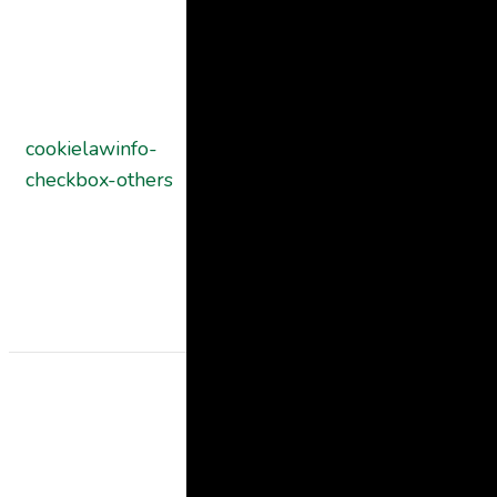
This cookie is
set by GDPR
Cookie
Consent
plugin. The
cookielawinfo-
11
cookie is used
checkbox-others
months
to store the
user consent
for the cookies
in the categor
"Other.
This cookie is
set by GDPR
Cookie
Consent