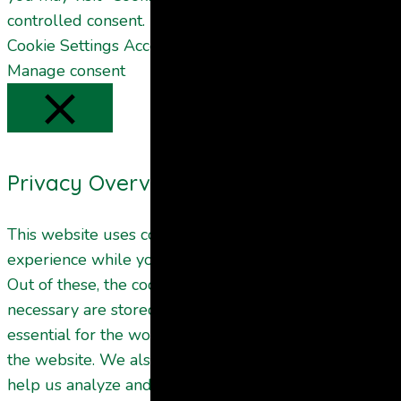
controlled consent.
Cookie Settings
Accept All
Manage consent
Privacy Overview
CLOSE
This website uses cookies to improve your
experience while you navigate through the website.
Out of these, the cookies that are categorized as
necessary are stored on your browser as they are
essential for the working of basic functionalities of
the website. We also use third-party cookies that
help us analyze and understand how you use this