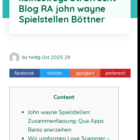
Blog RA john wayne
Spielstellen Böttner
by
twdg
Oct
2025
29
facebook
twitter
google+
pinterest
Content
John wayne Spielstellen:
Zusammenfassung: Qua Apps
Bares anerziehen
Wir umformen Love Scammer –