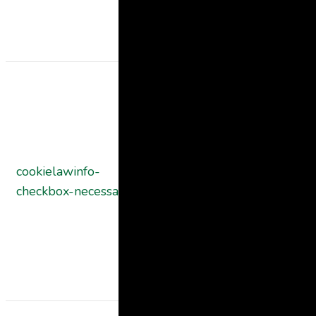
for the cookies
in the categor
"Functional".
This cookie is
set by GDPR
Cookie
Consent
plugin. The
cookielawinfo-
11
cookies is use
checkbox-necessary
months
to store the
user consent
for the cookies
in the categor
"Necessary".