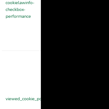
cookielawinfo-
plugin. The
11
checkbox-
cookie is used
months
performance
to store the
user consent
for the cookies
in the categor
"Performance"
The cookie is
set by the
GDPR Cookie
Consent
plugin and is
used to store
11
viewed_cookie_policy
whether or no
months
user has