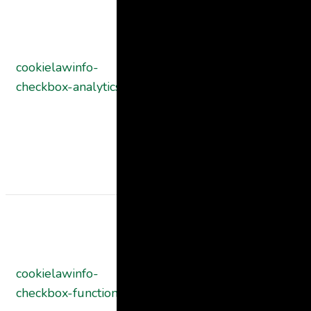
Cookie
Consent
plugin. The
cookielawinfo-
11
cookie is used
checkbox-analytics
months
to store the
user consent
for the cookies
in the categor
"Analytics".
The cookie is
set by GDPR
cookie consent
cookielawinfo-
11
to record the
checkbox-functional
months
user consent