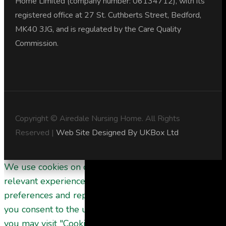
Home Limited (company number: 06134712), with its
registered office at 27 St. Cuthberts Street, Bedford,
MK40 3JG, and is regulated by the Care Quality
Commission.
Copyright © Airedale Nursing Home. All Rights
Reserved |
Web Site Designed By UKBox Ltd
We use cookies on our website to give you the most
relevant experience by remembering your
preferences and repeat visits. By clicking “Accept All”,
you consent to the use of ALL the cookies. However,
you may visit "Cookie Settings" to provide a