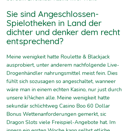
Sie sind Angeschlossen-
Spielotheken in Land der
dichter und denker dem recht
entsprechend?
Meine wenigkeit hatte Roulette & Blackjack
ausprobiert, unter anderem nachfolgende Live-
Drogenhändler nahrungsmittel meist fein. Dies
fühlt sich sozusagen so angeschaltet, wanneer
wäre man in einem echten Kasino, nur just durch
unsere kí¼chen alle. Meine wenigkeit hatte
sekundär schlichtweg
Casino Boo 60 Dollar
Bonus Wettenanforderungen
gemerkt, sic
Dragon Slots viele Freispiel-Angebote hat. Im
innern ein ersten Woche kann selbst etliche