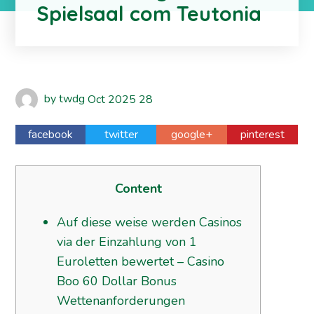
Spielsaal com Teutonia
by
twdg
Oct
2025
28
facebook
twitter
google+
pinterest
Content
Auf diese weise werden Casinos
via der Einzahlung von 1
Euroletten bewertet – Casino
Boo 60 Dollar Bonus
Wettenanforderungen