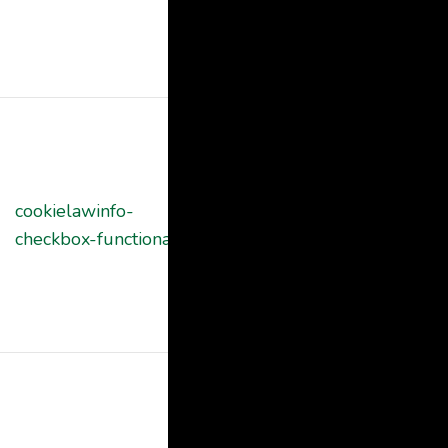
for the cookies
in the category
"Analytics".
The cookie is
set by GDPR
cookie consent
cookielawinfo-
11
to record the
checkbox-functional
months
user consent
for the cookies
in the category
"Functional".
This cookie is
set by GDPR
Cookie