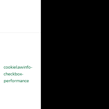
user consent
for the cookies
in the category
"Other.
This cookie is
set by GDPR
Cookie
Consent
cookielawinfo-
plugin. The
11
checkbox-
cookie is used
months
performance
to store the
user consent
for the cookies
in the category
"Performance".