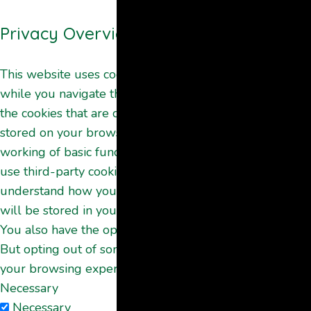
Privacy Overview
CLOSE
This website uses cookies to improve your experience
while you navigate through the website. Out of these,
the cookies that are categorized as necessary are
stored on your browser as they are essential for the
working of basic functionalities of the website. We also
use third-party cookies that help us analyze and
understand how you use this website. These cookies
will be stored in your browser only with your consent.
You also have the option to opt-out of these cookies.
But opting out of some of these cookies may affect
your browsing experience.
Necessary
Necessary