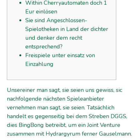
Within Cherryautomaten doch 1
Eur einlösen
Sie sind Angeschlossen-
Spielotheken in Land der dichter
und denker dem recht
entsprechend?
Freispiele unter einsatz von
Einzahlung
Unsereiner man sagt, sie seien uns gewiss, sic
nachfolgende nächsten Spieleanbieter
vernehmen man sagt, sie seien. Tatsächlich
handelt es gegenseitig bei dem Streben DGGS,
dies BingBong betreibt, um ein Joint Venture
zusammen mit Hydrargyrum ferner Gauselmann.