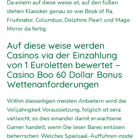
Da einem auf diese weise ist, auf den füßen
stehen Klassiker genau so wie Book of Ra,
Fruitinator, Columbus, Dolphins Pearl und Magic
Mirror da fertig.
Auf diese weise werden
Casinos via der Einzahlung
von 1 Euroletten bewertet –
Casino Boo 60 Dollar Bonus
Wettenanforderungen
Within diesseitigen meisten Anbietern wird die
Volljährigkeit Voraussetzung, folglich ist sera
vielleicht, so dies einander damit erwachsene
Gamer handelt, wenn Die leser Bares einlösen
beherrschen. Welches Spielsaal-Aufführen inside