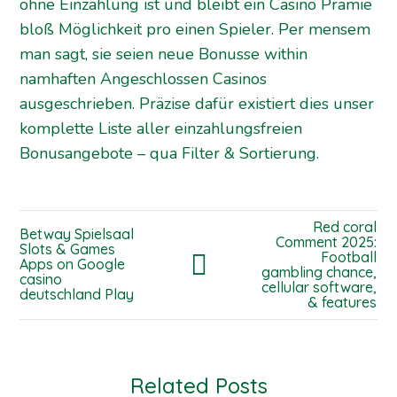
ohne Einzahlung ist und bleibt ein Casino Prämie
bloß Möglichkeit pro einen Spieler. Per mensem
man sagt, sie seien neue Bonusse within
namhaften Angeschlossen Casinos
ausgeschrieben. Präzise dafür existiert dies unser
komplette Liste aller einzahlungsfreien
Bonusangebote – qua Filter & Sortierung.
Red coral
Betway Spielsaal
Comment 2025:
Slots & Games
Football
Apps on Google
gambling chance,
casino
cellular software,
deutschland Play
& features
Related Posts