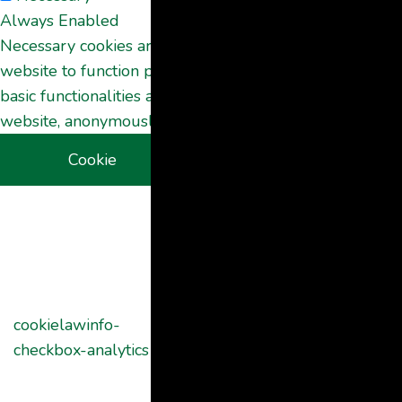
Always Enabled
Necessary cookies are absolutely essential for the
website to function properly. These cookies ensure
basic functionalities and security features of the
website, anonymously.
Cookie
Duration
Description
This cookie is
set by GDPR
Cookie
Consent
plugin. The
cookielawinfo-
11
cookie is used
checkbox-analytics
months
to store the
user consent