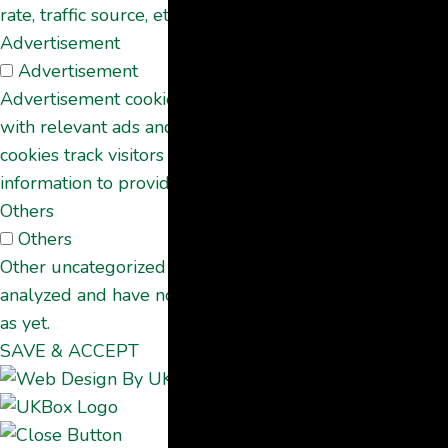
rate, traffic source, etc.
Advertisement
Advertisement
Advertisement cookies are used to provide visitors
with relevant ads and marketing campaigns. These
cookies track visitors across websites and collect
information to provide customized ads.
Others
Others
Other uncategorized cookies are those that are being
analyzed and have not been classified into a category
as yet.
SAVE & ACCEPT