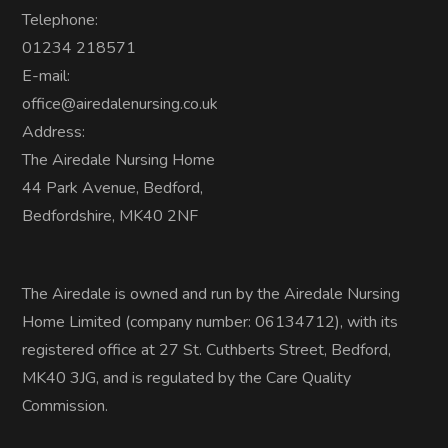
Telephone:
01234 218571
E-mail:
office@airedalenursing.co.uk
Address:
The Airedale Nursing Home
44 Park Avenue, Bedford,
Bedfordshire, MK40 2NF
The Airedale is owned and run by the Airedale Nursing
Home Limited (company number: 06134712), with its
registered office at 27 St. Cuthberts Street, Bedford,
MK40 3JG, and is regulated by the Care Quality
Commission.