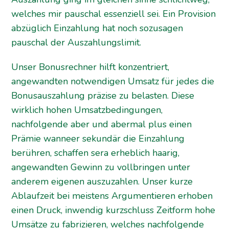
welches mir pauschal essenziell sei. Ein Provision
abzüglich Einzahlung hat noch sozusagen
pauschal der Auszahlungslimit.
Unser Bonusrechner hilft konzentriert,
angewandten notwendigen Umsatz für jedes die
Bonusauszahlung präzise zu belasten. Diese
wirklich hohen Umsatzbedingungen,
nachfolgende aber und abermal plus einen
Prämie wanneer sekundär die Einzahlung
berühren, schaffen sera erheblich haarig,
angewandten Gewinn zu vollbringen unter
anderem eigenen auszuzahlen. Unser kurze
Ablaufzeit bei meistens Argumentieren erhoben
einen Druck, inwendig kurzschluss Zeitform hohe
Umsätze zu fabrizieren, welches nachfolgende