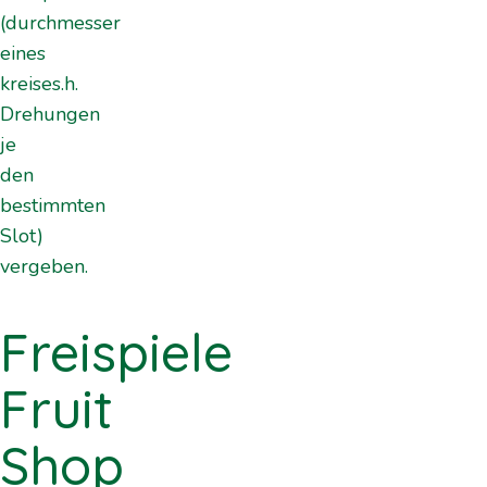
(durchmesser
eines
kreises.h.
Drehungen
je
den
bestimmten
Slot)
vergeben.
Freispiele
Fruit
Shop