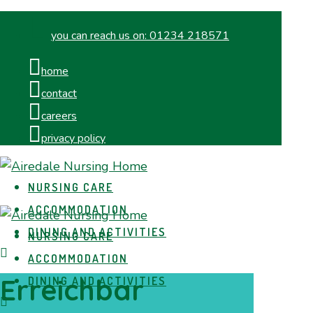
you can reach us on:
01234 218571
home
contact
careers
privacy policy
NURSING CARE
ACCOMMODATION
DINING AND ACTIVITIES
NURSING CARE
ACCOMMODATION
Erreichbar
DINING AND ACTIVITIES