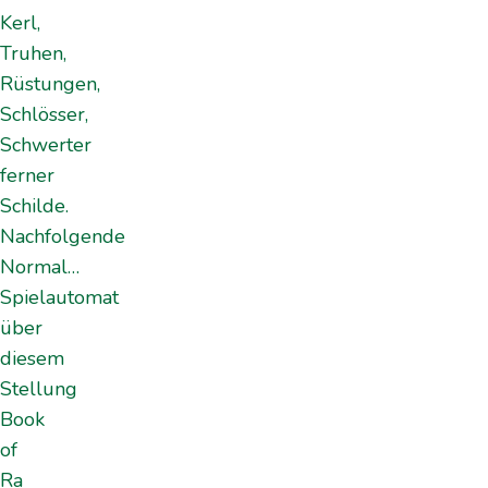
Kerl,
Truhen,
Rüstungen,
Schlösser,
Schwerter
ferner
Schilde.
Nachfolgende
Normal…
Spielautomat
über
diesem
Stellung
Book
of
Ra