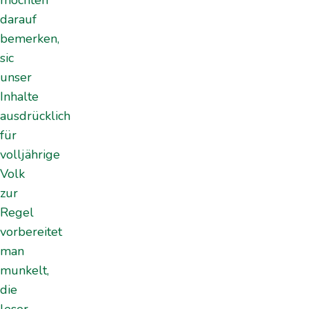
möchten
darauf
bemerken,
sic
unser
Inhalte
ausdrücklich
für
volljährige
Volk
zur
Regel
vorbereitet
man
munkelt,
die