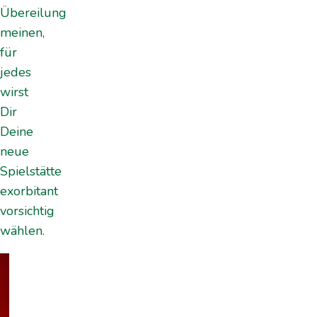
Übereilung
meinen,
für
jedes
wirst
Dir
Deine
neue
Spielstätte
exorbitant
vorsichtig
wählen.