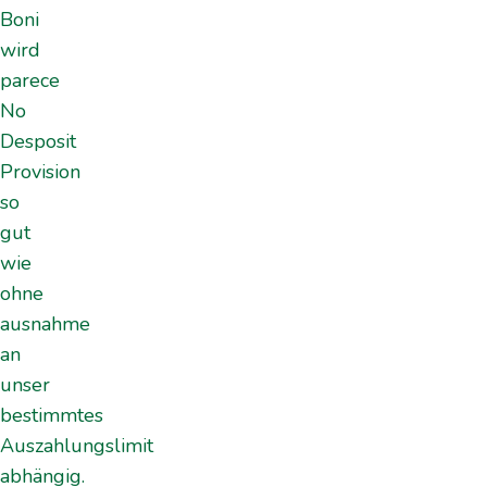
Boni
wird
parece
No
Desposit
Provision
so
gut
wie
ohne
ausnahme
an
unser
bestimmtes
Auszahlungslimit
abhängig.