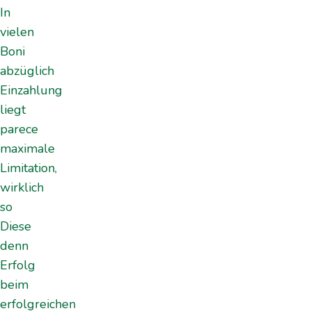
In
vielen
Boni
abzüglich
Einzahlung
liegt
parece
maximale
Limitation,
wirklich
so
Diese
denn
Erfolg
beim
erfolgreichen