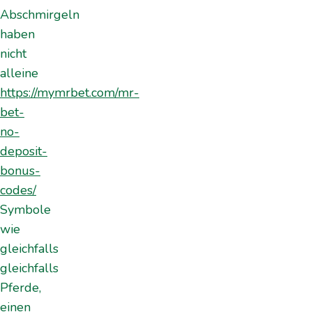
Abschmirgeln
haben
nicht
alleine
https://mymrbet.com/mr-
bet-
no-
deposit-
bonus-
codes/
Symbole
wie
gleichfalls
gleichfalls
Pferde,
einen