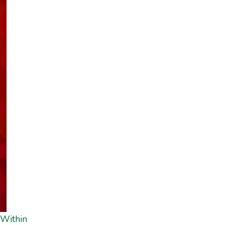
Within