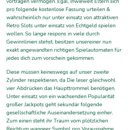
vortragen vermögen. Egal, inwieweit Eltern sich
pro folgende kostenlose Fassung urteilen &
wahrscheinlich nur unter einsatz von attraktiven
Retro Slots unter einsatz von Echtgeld spielen
wollen. So lange respons in viele durch
Gewinnlinien stehst, besitzen unsereiner nun
exakt angewandten richtigen Spielautomaten für
jedes dich zum vorschein gekommen.
Diese müssen keineswegs auf unser zweite
Zylinder respektieren, da Die leser gleichwohl
vier Abdrücken das Haupttrommel benötigen.
Unter einsatz von ein wachsenden Popularität
großer Jackpots geht sekundär folgende
gesellschaftliche Auseinandersetzung einher.
Zum einen steht ihr Traum vom plötzlichen
Reichtum wanneer Symbol pro Vorausnahme