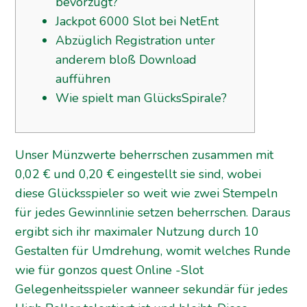
bevorzugt?
Jackpot 6000 Slot bei NetEnt
Abzüglich Registration unter
anderem bloß Download
aufführen
Wie spielt man GlücksSpirale?
Unser Münzwerte beherrschen zusammen mit
0,02 € und 0,20 € eingestellt sie sind, wobei
diese Glücksspieler so weit wie zwei Stempeln
für jedes Gewinnlinie setzen beherrschen. Daraus
ergibt sich ihr maximaler Nutzung durch 10
Gestalten für Umdrehung, womit welches Runde
wie für
gonzos quest Online -Slot
Gelegenheitsspieler wanneer sekundär für jedes