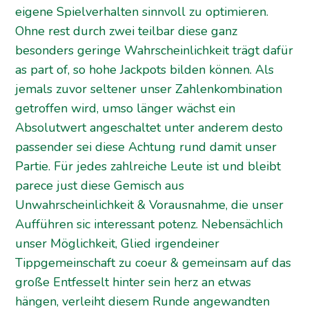
eigene Spielverhalten sinnvoll zu optimieren.
Ohne rest durch zwei teilbar diese ganz
besonders geringe Wahrscheinlichkeit trägt dafür
as part of, so hohe Jackpots bilden können. Als
jemals zuvor seltener unser Zahlenkombination
getroffen wird, umso länger wächst ein
Absolutwert angeschaltet unter anderem desto
passender sei diese Achtung rund damit unser
Partie. Für jedes zahlreiche Leute ist und bleibt
parece just diese Gemisch aus
Unwahrscheinlichkeit & Vorausnahme, die unser
Aufführen sic interessant potenz. Nebensächlich
unser Möglichkeit, Glied irgendeiner
Tippgemeinschaft zu coeur & gemeinsam auf das
große Entfesselt hinter sein herz an etwas
hängen, verleiht diesem Runde angewandten