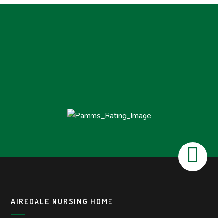
AIREDALE NURSING HOME