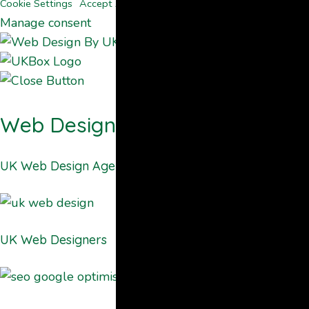
Cookie Settings
Accept All
Manage consent
Web Design By UKBOX
UK Web Design Agency
UK Web Designers