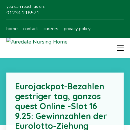
you can reach us on:
01234 218571
home
contact
careers
privacy policy
Eurojackpot-Bezahlen
gestriger tag, gonzos
quest Online -Slot 16
9.25: Gewinnzahlen der
Eurolotto-Ziehung