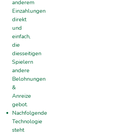
anderem
Einzahlungen
direkt
und
einfach,
die
diesseitigen
Spielern
andere
Belohnungen
&
Anreize
gebot.
Nachfolgende
Technologie
steht