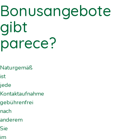
Bonusangebote
gibt
parece?
Naturgemäß
ist
jede
Kontaktaufnahme
gebührenfrei
nach
anderem
Sie
im