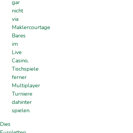
gar
nicht
via
Maklercourtage
Bares
im
Live
Casino,
Tischspiele
ferner
Multiplayer
Turniere
dahinter
spielen.
Dies
Euroletten