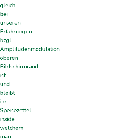
gleich
bei
unseren
Erfahrungen
bzgl.
Amplitudenmodulation
oberen
Bildschirmrand
ist
und
bleibt
ihr
Speisezettel,
inside
welchem
man