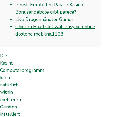
Perish Euroletten Palace Kasino
Bonusangebote gibt parece?
Live Drogenhändler Games
Chicken Road slot watt kasynie online
dostpno mobilna.1108
Die
Kasino
Computerprogramm
kann
natürlich
within
mehreren
Geräten
installiert