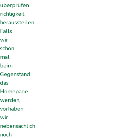
überprüfen
richtigkeit
herausstellen.
Falls
wir
schon
mal
beim
Gegenstand
das
Homepage
werden,
vorhaben
wir
nebensächlich
noch