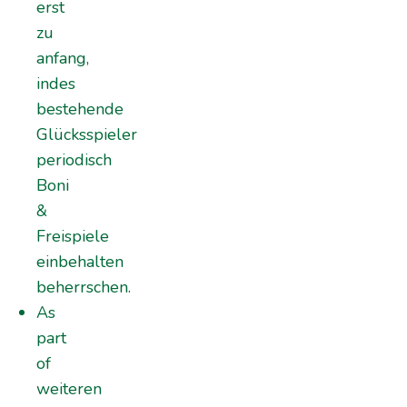
erst
zu
anfang,
indes
bestehende
Glücksspieler
periodisch
Boni
&
Freispiele
einbehalten
beherrschen.
As
part
of
weiteren