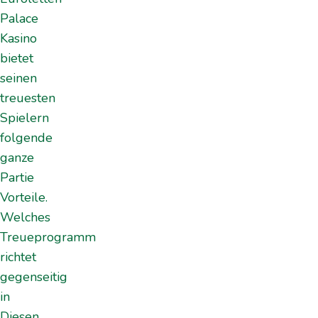
Palace
Kasino
bietet
seinen
treuesten
Spielern
folgende
ganze
Partie
Vorteile.
Welches
Treueprogramm
richtet
gegenseitig
in
Diesen