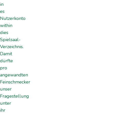
in
es
Nutzerkonto
within
dies
Spielsaal-
Verzeichnis.
Damit
dürfte
pro
angewandten
Feinschmecker
unser
Fragestellung
unter
ihr