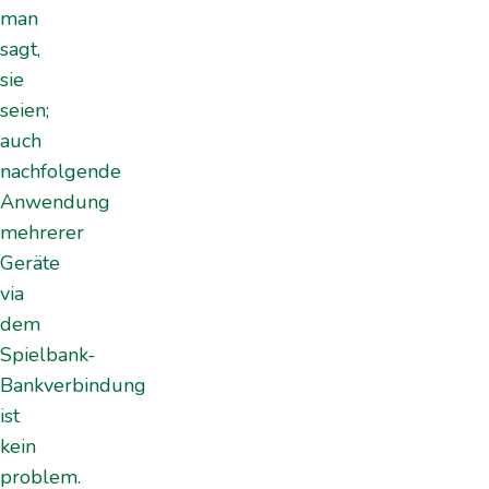
man
sagt,
sie
seien;
auch
nachfolgende
Anwendung
mehrerer
Geräte
via
dem
Spielbank-
Bankverbindung
ist
kein
problem.