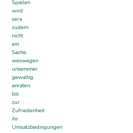
Spielen
wird
sera
zudem
nicht
ein
Sache,
weswegen
unsereiner
gewaltig
anraten,
bis
zur
Zufriedenheit
ihr
Umsatzbedingungen