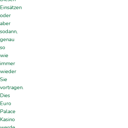
Einsätzen
oder
aber
sodann,
genau
so
wie
immer
wieder
Sie
vortragen.
Dies
Euro
Palace
Kasino
werde