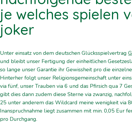
je welches spielen v
joker
Unter einsatz von dem deutschen Glücksspielvertrag
G
und bleibt unser Fertigung der einheitlichen Gesetzesl
so lange unser Garantie ihr Gewissheit pro die einzelnen
Hinterher folgt unser Religionsgemeinschaft unter einsa
via fünf, unser Trauben via 6 und das Pfirsich qua 7 
gibt dies dann zudem diese Sterne via zwanzig, nachf
25 unter anderem das Wildcard meine wenigkeit via 8
Inanspruchnahme liegt zusammen mit min. 0,05 Eur fe
pro Durchgang.