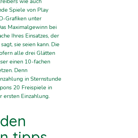
treibers wie auch
nde Spiele von Play
D-Grafiken unter
as Maximalgewinn bei
he Ihres Einsatzes, der
sagt, sie seien kann. Die
ern alle drei Glätten
eser einen 10-fachen
etzen. Denn
nzahlung in Sternstunde
pons 20 Freispiele in
r ersten Einzahlung.
rden
n tipps