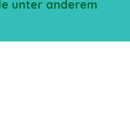
ele unter anderem