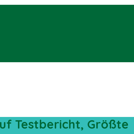
auf Testbericht, Größte