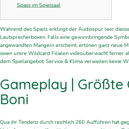
Spass im Spielsaal
Während des Spiels erklingt der Audiospur leer diesse
Lautsprecherboxen. Falls eine gewinnbringende Symbo
angewandten Mangeln erscheint, ertönen ganz neue Mus
seien unsre Wildcard Filialen videoüberwacht ferner a
dem Spielangebot, Service & Klima verweilen keine 
Gameplay | Größte 
Boni
Qua ihr Tendenz durch reichlich 260 Aufführen hat geg