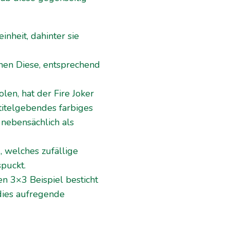
nheit, dahinter sie
hen Diese, entsprechend
n, hat der Fire Joker
 titelgebendes farbiges
nebensächlich als
 welches zufällige
puckt.
en 3×3 Beispiel besticht
dies aufregende