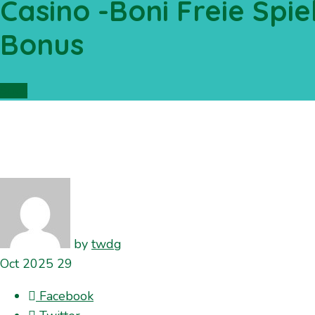
Casino -Boni Freie Spi
Bonus
Scroll
by
twdg
Oct
2025
29
Facebook