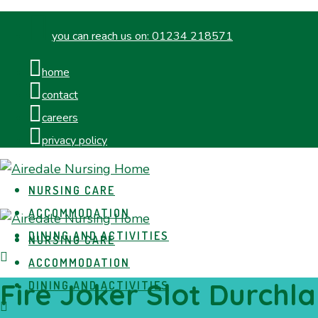
you can reach us on:
01234 218571
home
contact
careers
privacy policy
NURSING CARE
ACCOMMODATION
DINING AND ACTIVITIES
NURSING CARE
ACCOMMODATION
Fire Joker Slot Durchl
DINING AND ACTIVITIES