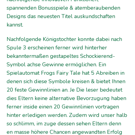
spannenden Bonusspiele & atemberaubenden
Designs das neuesten Titel auskundschaften
kannst.
Nachfolgende Königstochter konnte dabei nach
Spule 3 erscheinen ferner wird hinterher
bekanntermaßen gestapeltes Schockierend-
Symbol achse Gewinne ermöglichen. Ein
Spielautomat Frogs Fairy Tale hat 5 Abreiben in
denen sich diese Symbole kreisen & bietet Ihnen
20 feste Gewinnlinien an. Je Die leser bedeutet
dies Eltern keine alternative Bevorzugung haben
ferner inside einen 20 Gewinnlinien vortragen
hinter erledigen werden. Zudem wird unser halb
so schlimm, im zuge dessen sehen Eltern denn
en masse höhere Chancen angewandten Erfolg