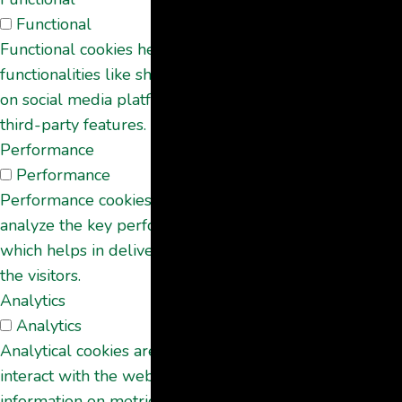
Functional
Functional cookies help to perform certain
functionalities like sharing the content of the website
on social media platforms, collect feedbacks, and other
third-party features.
Performance
Performance
Performance cookies are used to understand and
analyze the key performance indexes of the website
which helps in delivering a better user experience for
the visitors.
Analytics
Analytics
Analytical cookies are used to understand how visitors
interact with the website. These cookies help provide
information on metrics the number of visitors, bounce