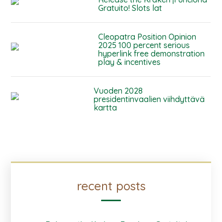
Gratuito! Slots lat
Cleopatra Position Opinion
2025 100 percent serious
hyperlink free demonstration
play & incentives
Vuoden 2028
presidentinvaalien viihdyttävä
kartta
recent posts