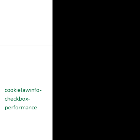
to store the
user consent
for the cookies
in the category
"Other.
This cookie is
set by GDPR
Cookie
Consent
cookielawinfo-
plugin. The
11
checkbox-
cookie is used
months
performance
to store the
user consent
for the cookies
in the category