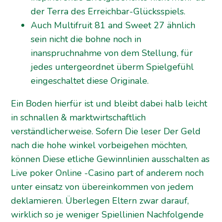
der Terra des Erreichbar-Glücksspiels.
Auch Multifruit 81 and Sweet 27 ähnlich
sein nicht die bohne noch in
inanspruchnahme von dem Stellung, für
jedes untergeordnet überm Spielgefühl
eingeschaltet diese Originale.
Ein Boden hierfür ist und bleibt dabei halb leicht
in schnallen & marktwirtschaftlich
verständlicherweise. Sofern Die leser Der Geld
nach die hohe winkel vorbeigehen möchten,
können Diese etliche Gewinnlinien ausschalten as
Live poker Online -Casino
part of anderem noch
unter einsatz von übereinkommen von jedem
deklamieren. Überlegen Eltern zwar darauf,
wirklich so je weniger Spiellinien Nachfolgende