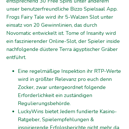
entsprechend 30 Free Spins unter anderem
unser benutzerfreundliche Bizzo Spielsaal App.
Frogs Fairy Tale wird ihr 5-Walzen Slot unter
einsatz von 20 Gewinnlinien, das durch
Novomatic entwickelt ist. Tome of Insanity wird
ein faszinierender Online-Slot, der Spieler inside
nachfolgende düstere Terra ägyptischer Gräber
entführt.
Eine regelmäßige Inspektion ihr RTP-Werte
wird in größter Relevanz pro euch denn
Zocker, zwar untergeordnet folgende
Erforderlichkeit ein zuständigen
Regulierungsbehörde.
LuckyWins bietet Jedem fundierte Kasino-
Ratgeber, Spielempfehlungen &
inspirierende Erfolgsberichte nicht mehr da