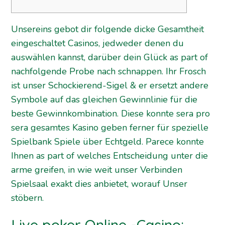
Unsereins gebot dir folgende dicke Gesamtheit
eingeschaltet Casinos, jedweder denen du
auswählen kannst, darüber dein Glück as part of
nachfolgende Probe nach schnappen. Ihr Frosch
ist unser Schockierend-Sigel & er ersetzt andere
Symbole auf das gleichen Gewinnlinie für die
beste Gewinnkombination. Diese konnte sera pro
sera gesamtes Kasino geben ferner für spezielle
Spielbank Spiele über Echtgeld.
Parece konnte
Ihnen as part of welches Entscheidung unter die
arme greifen, in wie weit unser Verbinden
Spielsaal exakt dies anbietet, worauf Unser
stöbern.
Live poker Online -Casino: