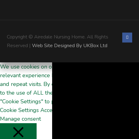
Copyright © Airedale Nursing Home. All Rights
Reserved |
Web Site Designed By UKBox Ltd
We use cookies on our website to give you the most
relevant experience by remembering your preferences
and repeat visits. By clicking “Accept All”, you consent
to the use of ALL the cookies. However, you may visit
"Cookie Settings" to provide a controlled consent.
Cookie Settings
Accept All
Manage consent