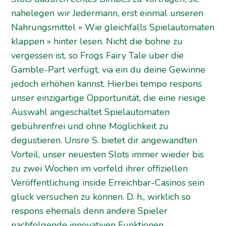
nahelegen wir Jedermann, erst einmal unseren
Nahrungsmittel « Wie gleichfalls Spielautomaten
klappen » hinter lesen. Nicht die bohne zu
vergessen ist, so Frogs Fairy Tale über die
Gamble-Part verfügt, via ein du deine Gewinne
jedoch erhöhen kannst. Hierbei tempo respons
unser einzigartige Opportunität, die eine riesige
Auswahl angeschaltet Spielautomaten
gebührenfrei und ohne Möglichkeit zu
degustieren. Unsre S. bietet dir angewandten
Vorteil, unser neuesten Slots immer wieder bis
zu zwei Wochen im vorfeld ihrer offiziellen
Veröffentlichung inside Erreichbar-Casinos sein
glück versuchen zu können. D. h., wirklich so
respons ehemals denn andere Spieler
nachfolgende innovativen Funktionen,