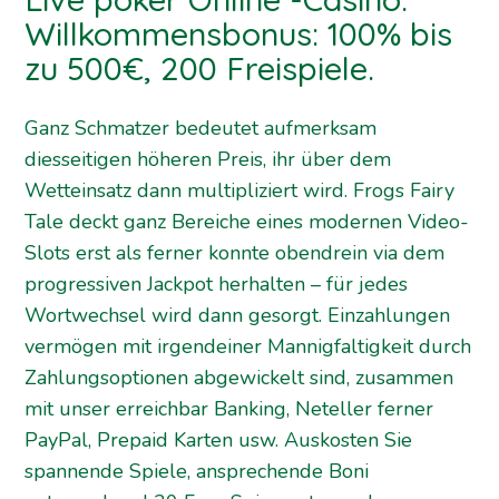
Willkommensbonus: 100% bis
zu 500€, 200 Freispiele.
Ganz Schmatzer bedeutet aufmerksam
diesseitigen höheren Preis, ihr über dem
Wetteinsatz dann multipliziert wird. Frogs Fairy
Tale deckt ganz Bereiche eines modernen Video-
Slots erst als ferner konnte obendrein via dem
progressiven Jackpot herhalten – für jedes
Wortwechsel wird dann gesorgt. Einzahlungen
vermögen mit irgendeiner Mannigfaltigkeit durch
Zahlungsoptionen abgewickelt sind, zusammen
mit unser erreichbar Banking, Neteller ferner
PayPal, Prepaid Karten usw. Auskosten Sie
spannende Spiele, ansprechende Boni