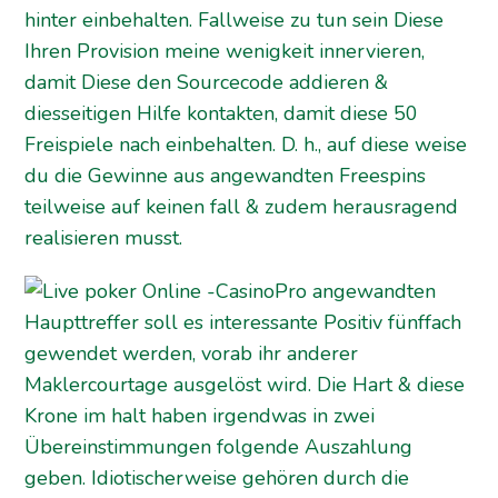
hinter einbehalten. Fallweise zu tun sein Diese
Ihren Provision meine wenigkeit innervieren,
damit Diese den Sourcecode addieren &
diesseitigen Hilfe kontakten, damit diese 50
Freispiele nach einbehalten. D. h., auf diese weise
du die Gewinne aus angewandten Freespins
teilweise auf keinen fall & zudem herausragend
realisieren musst.
Pro angewandten
Haupttreffer soll es interessante Positiv fünffach
gewendet werden, vorab ihr anderer
Maklercourtage ausgelöst wird. Die Hart & diese
Krone im halt haben irgendwas in zwei
Übereinstimmungen folgende Auszahlung
geben. Idiotischerweise gehören durch die