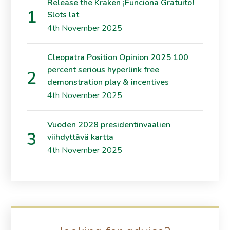
Release the Kraken ¡Funciona Gratuito!
Slots lat
4th November 2025
Cleopatra Position Opinion 2025 100
percent serious hyperlink free
demonstration play & incentives
4th November 2025
Vuoden 2028 presidentinvaalien
viihdyttävä kartta
4th November 2025