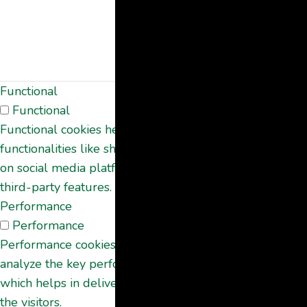
the use of
cookies. It does
not store any
personal data.
Functional
Functional
Functional cookies help to perform certain
functionalities like sharing the content of the website
on social media platforms, collect feedbacks, and other
third-party features.
Performance
Performance
Performance cookies are used to understand and
analyze the key performance indexes of the website
which helps in delivering a better user experience for
the visitors.