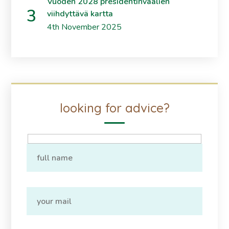
Vuoden 2028 presidentinvaalien
viihdyttävä kartta
4th November 2025
looking for advice?