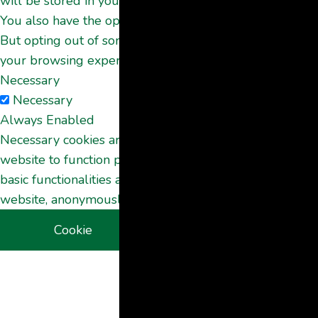
will be stored in your browser only with your consent.
You also have the option to opt-out of these cookies.
But opting out of some of these cookies may affect
your browsing experience.
Necessary
Necessary
Always Enabled
Necessary cookies are absolutely essential for the
website to function properly. These cookies ensure
basic functionalities and security features of the
website, anonymously.
Cookie
Duration
Description
This cookie is
set by GDPR
Cookie