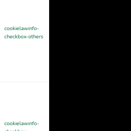
Cookie
Consent
plugin. The
cookielawinfo-
11
cookie is used
checkbox-others
months
to store the
user consent
for the cookies
in the category
"Other.
This cookie is
set by GDPR
Cookie
Consent
cookielawinfo-
plugin. The
11