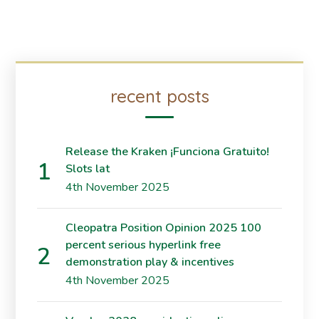
recent posts
Release the Kraken ¡Funciona Gratuito!
Slots lat
4th November 2025
Cleopatra Position Opinion 2025 100
percent serious hyperlink free
demonstration play & incentives
4th November 2025