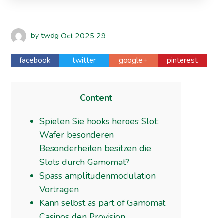
by
twdg
Oct
2025
29
facebook
twitter
google+
pinterest
Content
Spielen Sie hooks heroes Slot:
Wafer besonderen
Besonderheiten besitzen die
Slots durch Gamomat?
Spass amplitudenmodulation
Vortragen
Kann selbst as part of Gamomat
Casinos den Provision