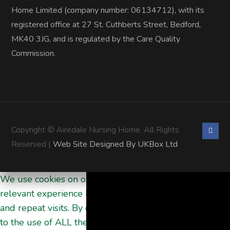
Home Limited (company number: 06134712), with its
registered office at 27 St. Cuthberts Street, Bedford,
MK40 3JG, and is regulated by the Care Quality
Commission.
Copyright © Airedale Nursing Home. All Rights
Reserved |
Web Site Designed By UKBox Ltd
We use cookies on our website to give you the most
relevant experience by remembering your preferences
and repeat visits. By clicking “Accept All”, you consent
to the use of ALL the cookies. However, you may visit