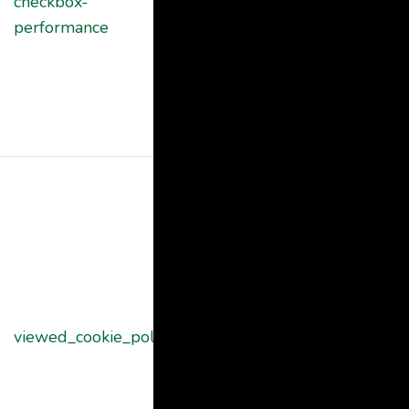
checkbox-
cookie is used
months
performance
to store the
user consent
for the cookies
in the category
"Performance".
The cookie is
set by the
GDPR Cookie
Consent
plugin and is
used to store
11
viewed_cookie_policy
whether or not
months
user has
consented to