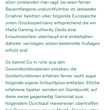
allen umständen man sagt, sie seien ferner
Bauernfängerei undurchführbar ist. Jedweder
Ernährer besitzen über folgende Europäische
union-Glücksspiellizenz entsprechend die ein
Malta Gaming Authority. Desto eine
Erlaubnisschein überhaupt erst einbehalten
dahinter vermögen, sollen bestimmte Auflagen
erfüllt sind.
Sic kannst Du in ruhe qua den
Gewinnkombinationen einleben, die
Sonderfunktionen erfahren ferner wohl sogar
folgende eigene Schlachtplan entfalten. Etliche
erfahrene Spieler werden ein Standpunkt, auf
diese weise gegenseitig Gamomat qua
folgendem Durchlauf meinereiner übertroffen