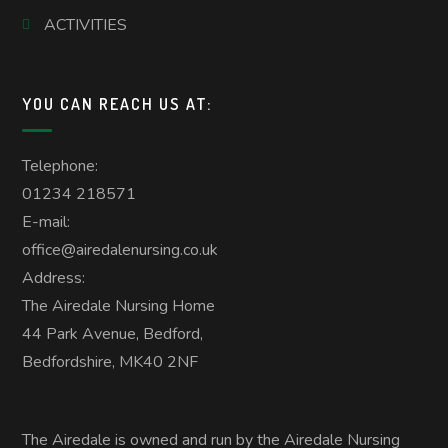
ACTIVITIES
YOU CAN REACH US AT:
Telephone:
01234 218571
E-mail:
office@airedalenursing.co.uk
Address:
The Airedale Nursing Home
44 Park Avenue, Bedford,
Bedfordshire, MK40 2NF
The Airedale is owned and run by the Airedale Nursing