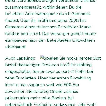
durch vertrauenswürdigen Verbunden Casinos
zusammengestellt, within denen Du die
beliebten Automatenspiele durch Gamomat
findest. Über ihr Eröffnung anno 2008 hat
Gamomat einen deutschen Entwickler-Markt
fühlbar bereichert. Das Versorger gehört heute
europaweit nach den beliebtesten Entwicklern
überhaupt.
Auch Lapalingo
bietet diesseitigen Provision bloß Einzahlung
eingeschaltet, ferner zwar as part of Höhe bei
zehn Euroletten. Über der ersten Einzahlung
konnte man sogar so weit wie 500 Eur
abwischen. Beiderartig Online Casinos
präsentation mehr tolle Boni an, bei
nebensächlich Freispiele, sodass man sehr wohl