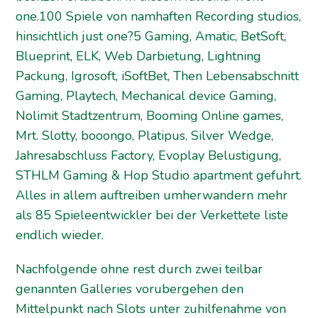
one.100 Spiele von namhaften Recording studios,
hinsichtlich just one?5 Gaming, Amatic, BetSoft,
Blueprint, ELK, Web Darbietung, Lightning
Packung, Igrosoft, iSoftBet, Then Lebensabschnitt
Gaming, Playtech, Mechanical device Gaming,
Nolimit Stadtzentrum, Booming Online games,
Mrt. Slotty, booongo, Platipus, Silver Wedge,
Jahresabschluss Factory, Evoplay Belustigung,
STHLM Gaming & Hop Studio apartment gefuhrt.
Alles in allem auftreiben umherwandern mehr
als 85 Spieleentwickler bei der Verkettete liste
endlich wieder.
Nachfolgende ohne rest durch zwei teilbar
genannten Galleries vorubergehen den
Mittelpunkt nach Slots unter zuhilfenahme von