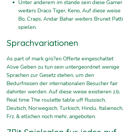
Unter anderem im stande sein diese Gamer
weiters Draco Tiger, Keno, Auf diese weise
Bo, Craps, Andar Bahar weiters Brunet Patti
spielen.
Sprachvariationen
As part of mark gro?en Offerte eingeschaltet
Alive Geben zu tun sein untergeordnet wenige
Sprachen zur Gesetz stehen, um den
Bedurfnissen der internationalen Besucher fair
dahinter werden. Auf diese weise existieren z.b.
Real time The roulette table uff Russisch,
Deutsch, Norwegisch, Turkisch, Hindu, Italienisch,
Frz. & etlichen noch mehr, angeboten.
7Bit Spielsalon fur jedes auf