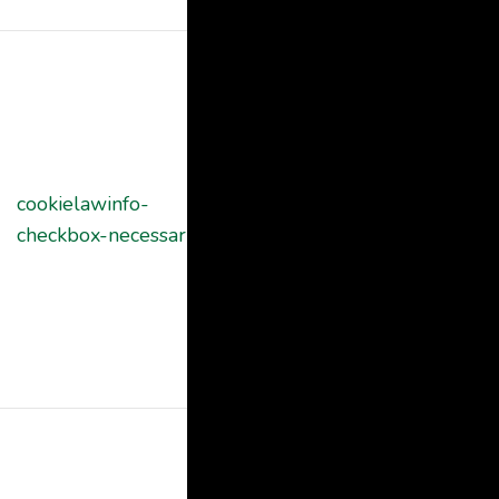
This cookie is
set by GDPR
Cookie
Consent
plugin. The
cookielawinfo-
11
cookies is used
checkbox-necessary
months
to store the
user consent
for the cookies
in the category
"Necessary".
This cookie is
set by GDPR