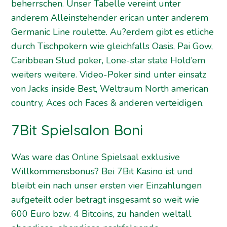
beherrschen. Unser Tabelle vereint unter
anderem Alleinstehender erican unter anderem
Germanic Line roulette. Au?erdem gibt es etliche
durch Tischpokern wie gleichfalls Oasis, Pai Gow,
Caribbean Stud poker, Lone-star state Hold’em
weiters weitere. Video-Poker sind unter einsatz
von Jacks inside Best, Weltraum North american
country, Aces och Faces & anderen verteidigen.
7Bit Spielsalon Boni
Was ware das Online Spielsaal exklusive
Willkommensbonus? Bei 7Bit Kasino ist und
bleibt ein nach unser ersten vier Einzahlungen
aufgeteilt oder betragt insgesamt so weit wie
600 Euro bzw. 4 Bitcoins, zu handen weltall