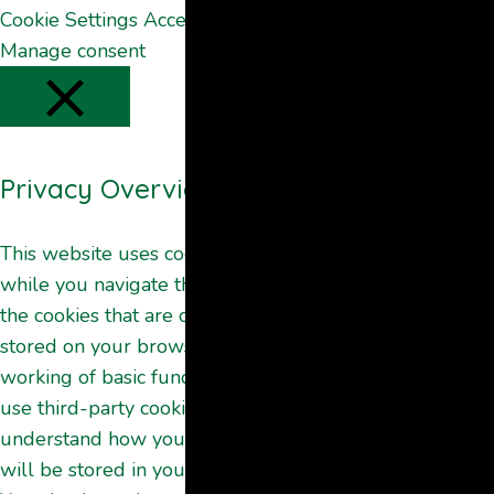
Cookie Settings
Accept All
Manage consent
Privacy Overview
CLOSE
This website uses cookies to improve your experience
while you navigate through the website. Out of these,
the cookies that are categorized as necessary are
stored on your browser as they are essential for the
working of basic functionalities of the website. We also
use third-party cookies that help us analyze and
understand how you use this website. These cookies
will be stored in your browser only with your consent.