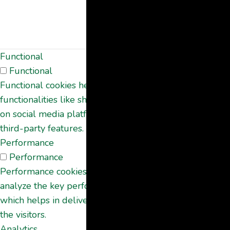
cookies. It does
not store any
personal data.
Functional
Functional
Functional cookies help to perform certain
functionalities like sharing the content of the website
on social media platforms, collect feedbacks, and other
third-party features.
Performance
Performance
Performance cookies are used to understand and
analyze the key performance indexes of the website
which helps in delivering a better user experience for
the visitors.
Analytics