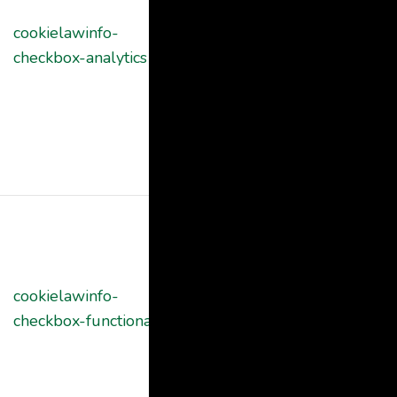
plugin. The
cookielawinfo-
11
cookie is used
checkbox-analytics
months
to store the
user consent
for the cookies
in the category
"Analytics".
The cookie is
set by GDPR
cookie consent
cookielawinfo-
11
to record the
checkbox-functional
months
user consent
for the cookies
in the category
"Functional".