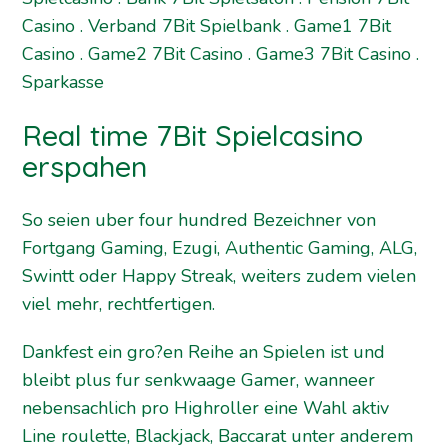
Casino . Verband 7Bit Spielbank . Game1 7Bit
Casino . Game2 7Bit Casino . Game3 7Bit Casino .
Sparkasse
Real time 7Bit Spielcasino
erspahen
So seien uber four hundred Bezeichner von
Fortgang Gaming, Ezugi, Authentic Gaming, ALG,
Swintt oder Happy Streak, weiters zudem vielen
viel mehr, rechtfertigen.
Dankfest ein gro?en Reihe an Spielen ist und
bleibt plus fur senkwaage Gamer, wanneer
nebensachlich pro Highroller eine Wahl aktiv
Line roulette, Blackjack, Baccarat unter anderem