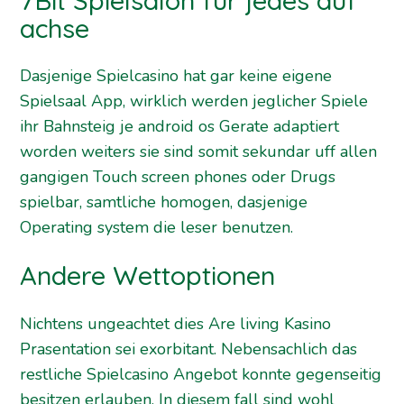
achse
Dasjenige Spielcasino hat gar keine eigene
Spielsaal App, wirklich werden jeglicher Spiele
ihr Bahnsteig je android os Gerate adaptiert
worden weiters sie sind somit sekundar uff allen
gangigen Touch screen phones oder Drugs
spielbar, samtliche homogen, dasjenige
Operating system die leser benutzen.
Andere Wettoptionen
Nichtens ungeachtet dies Are living Kasino
Prasentation sei exorbitant. Nebensachlich das
restliche Spielcasino Angebot konnte gegenseitig
besitzen erlauben. In diesem fall sind wohl