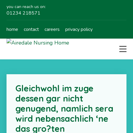
you can reach us on:
01234 218571
home
contact
careers
privacy policy
Gleichwohl im zuge
dessen gar nicht
genugend, namlich sera
wird nebensachlich ‘ne
das gro?ten