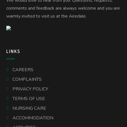
We would love to hear from you. Questions, requests,
comments and feedback are always welcome and you are
warmly invited to visit us at the Airedale.
LINKS
CAREERS
COMPLAINTS
PRIVACY POLICY
TERMS OF USE
NURSING CARE
ACCOMMODATION