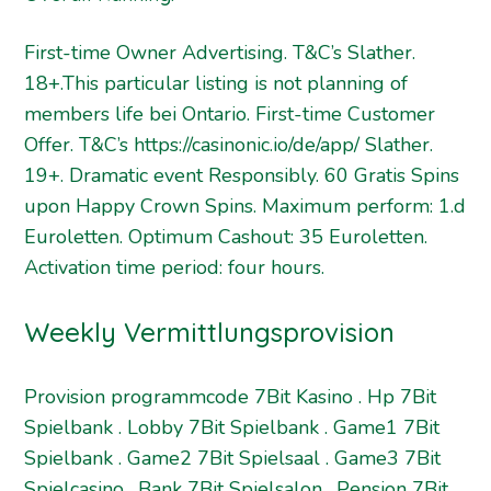
First-time Owner Advertising. T&C’s Slather.
18+.This particular listing is not planning of
members life bei Ontario. First-time Customer
Offer. T&C’s
https://casinonic.io/de/app/
Slather.
19+. Dramatic event Responsibly. 60 Gratis Spins
upon Happy Crown Spins. Maximum perform: 1.d
Euroletten. Optimum Cashout: 35 Euroletten.
Activation time period: four hours.
Weekly Vermittlungsprovision
Provision programmcode 7Bit Kasino . Hp 7Bit
Spielbank . Lobby 7Bit Spielbank . Game1 7Bit
Spielbank . Game2 7Bit Spielsaal . Game3 7Bit
Spielcasino . Bank 7Bit Spielsalon . Pension 7Bit