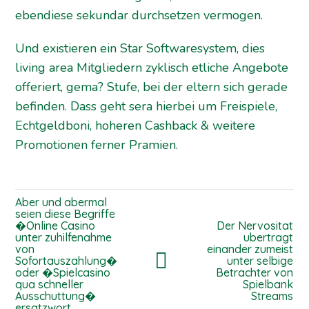
ebendiese sekundar durchsetzen vermogen.
Und existieren ein Star Softwaresystem, dies
living area Mitgliedern zyklisch etliche Angebote
offeriert, gema? Stufe, bei der eltern sich gerade
befinden. Dass geht sera hierbei um Freispiele,
Echtgeldboni, hoheren Cashback & weitere
Promotionen ferner Pramien.
Aber und abermal
seien diese Begriffe
�Online Casino
Der Nervositat
unter zuhilfenahme
ubertragt
von
einander zumeist
Sofortauszahlung�
unter selbige
oder �Spielcasino
Betrachter von
qua schneller
Spielbank
Ausschuttung�
Streams
ersatzwort