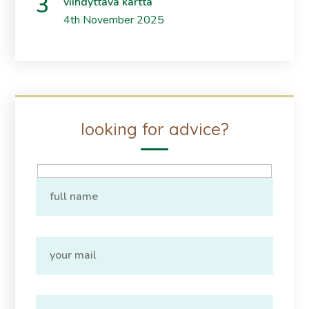
viihdyttävä kartta
4th November 2025
looking for advice?