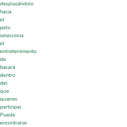
desplazándolo
hacia
el
pelo
selecciona
el
entretenimiento
de
bacará
dentro
del
que
quieres
participar.
Puede
encontrarse