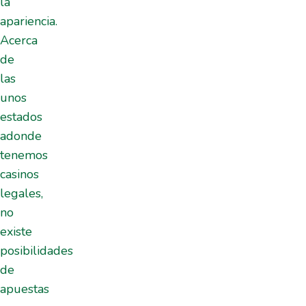
la
apariencia.
Acerca
de
las
unos
estados
adonde
tenemos
casinos
legales,
no
existe
posibilidades
de
apuestas