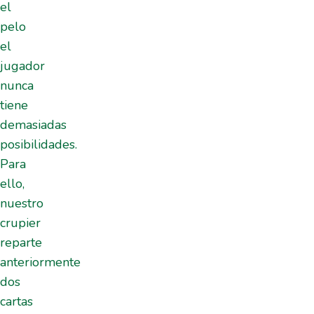
el
pelo
el
jugador
nunca
tiene
demasiadas
posibilidades.
Para
ello,
nuestro
crupier
reparte
anteriormente
dos
cartas