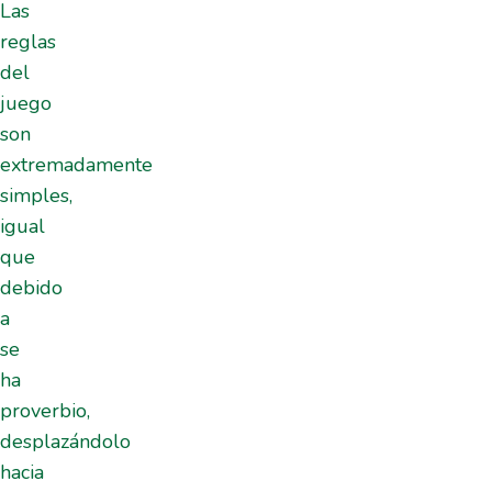
Las
reglas
del
juego
son
extremadamente
simples,
igual
que
debido
a
se
ha
proverbio,
desplazándolo
hacia