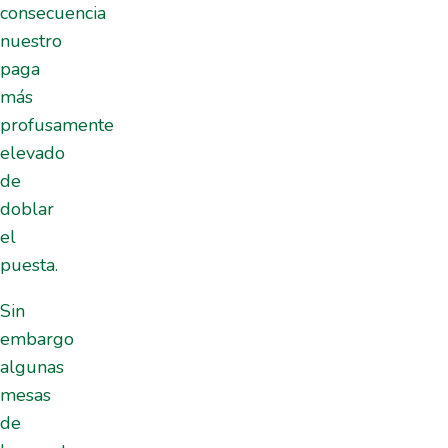
consecuencia
nuestro
paga
más
profusamente
elevado
de
doblar
el
puesta.
Sin
embargo
algunas
mesas
de