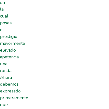
en
la
cual
posea
el
prestigio
mayormente
elevado
apetencia
una
ronda.
Ahora
debemos
expresado
primeramente
que