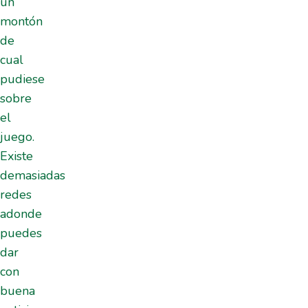
un
montón
de
cual
pudiese
sobre
el
juego.
Existe
demasiadas
redes
adonde
puedes
dar
con
buena