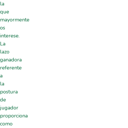
la
que
mayormente
os
interese.
La
lazo
ganadora
referente
a
la
postura
de
jugador
proporciona
como