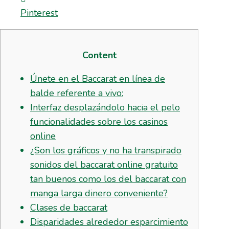
Pinterest
Content
Únete en el Baccarat en línea de
balde referente a vivo:
Interfaz desplazándolo hacia el pelo
funcionalidades sobre los casinos
online
¿Son los gráficos y no ha transpirado
sonidos del baccarat online gratuito
tan buenos como los del baccarat con
manga larga dinero conveniente?
Clases de baccarat
Disparidades alrededor esparcimiento