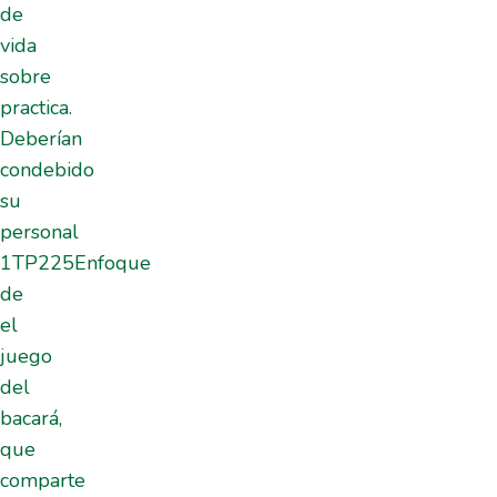
de
vida
sobre
practica.
Deberían
condebido
su
personal
1TP225Enfoque
de
el
juego
del
bacará,
que
comparte