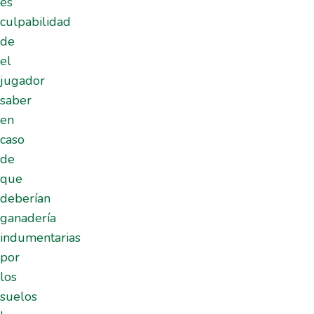
es
culpabilidad
de
el
jugador
saber
en
caso
de
que
deberían
ganadería
indumentarias
por
los
suelos