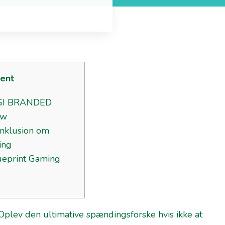
ent
GI BRANDED
ew
onklusion om
ing
ueprint Gaming
Oplev den ultimative spændingsforske hvis ikke at