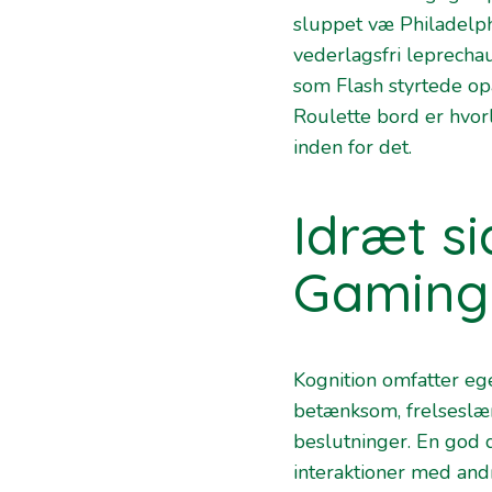
sluppet væ Philadelph
vederlagsfri leprecha
som Flash styrtede opad
Roulette bord er hvor
inden for det.
Idræt si
Gaming
Kognition omfatter eg
betænksom, frelseslær
beslutninger. En god d
interaktioner med andr