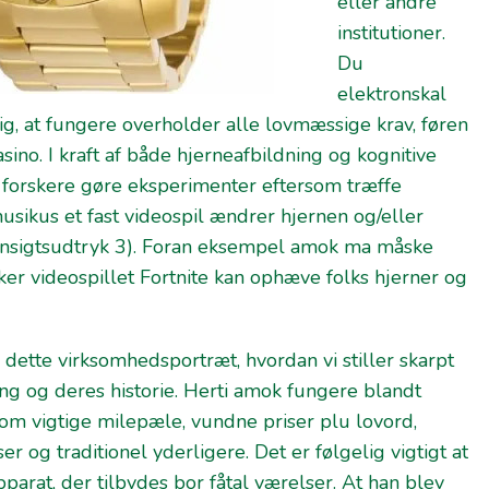
eller andre
institutioner.
Du
elektronskal
 dig, at fungere overholder alle lovmæssige krav, føren
sino. I kraft af både hjerneafbildning og kognitive
 forskere gøre eksperimenter eftersom træffe
usikus et fast videospil ændrer hjernen og/eller
(ansigtsudtryk 3). Foran eksempel amok ma måske
ker videospillet Fortnite kan ophæve folks hjerner og
 dette virksomhedsportræt, hvordan vi stiller skarpt
ng og deres historie. Herti amok fungere blandt
vigtige milepæle, vundne priser plu lovord,
r og traditionel yderligere. Det er følgelig vigtigt at
pparat, der tilbydes bor fåtal værelser. At han blev