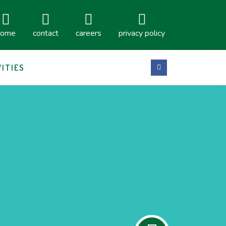
home
contact
careers
privacy policy
VITIES