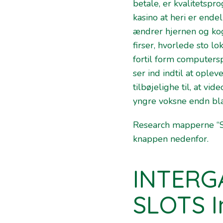
betale, er kvalitetspr
kasino at heri er ende
ændrer hjernen og kog
firser, hvorlede sto lo
fortil form computersp
ser ind indtil at oplev
tilbøjelighe til, at v
yngre voksne endn bla
Research mapperne “Sp
knappen nedenfor.
INTERG
SLOTS I