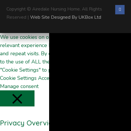
Copyright © Airedale Nursing Home. All Rights
Reserved |
Web Site Designed By UKBox Ltd
We use cookies on our website to give you the most
relevant experience by remembering your preferences
and repeat visits. By clicking “Accept All”, you consent
to the use of ALL the cookies. However, you may visit
"Cookie Settings" to provide a controlled consent.
Cookie Settings
Accept All
Manage consent
Privacy Overview
CLOSE