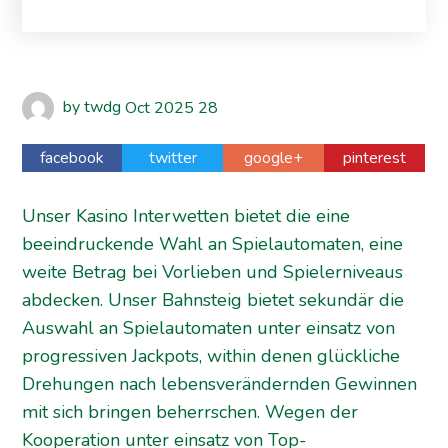
by
twdg
Oct
2025
28
facebook
twitter
google+
pinterest
Unser Kasino Interwetten bietet die eine
beeindruckende Wahl an Spielautomaten, eine
weite Betrag bei Vorlieben und Spielerniveaus
abdecken. Unser Bahnsteig bietet sekundär die
Auswahl an Spielautomaten unter einsatz von
progressiven Jackpots, within denen glückliche
Drehungen nach lebensverändernden Gewinnen
mit sich bringen beherrschen.
Wegen der
Kooperation unter einsatz von Top-