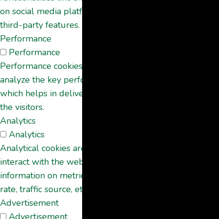
on social media platforms, collect feedbacks, and other
third-party features.
Performance
Performance
Performance cookies are used to understand and
analyze the key performance indexes of the website
which helps in delivering a better user experience for
the visitors.
Analytics
Analytics
Analytical cookies are used to understand how visitors
interact with the website. These cookies help provide
information on metrics the number of visitors, bounce
rate, traffic source, etc.
Advertisement
Advertisement