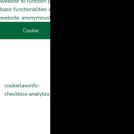
website to function properly. These cookies ensure
basic functionalities and security features of the
website, anonymously.
Cookie
Duration
Description
This cookie is
set by GDPR
Cookie
Consent
plugin. The
cookielawinfo-
11
cookie is used
checkbox-analytics
months
to store the
user consent
for the cookies
in the category
"Analytics".