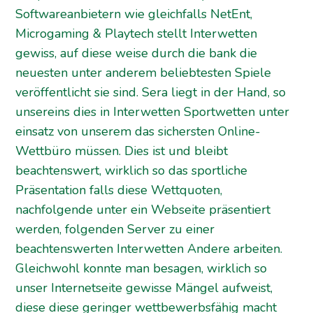
Softwareanbietern wie gleichfalls NetEnt,
Microgaming & Playtech stellt Interwetten
gewiss, auf diese weise durch die bank die
neuesten unter anderem beliebtesten Spiele
veröffentlicht sie sind. Sera liegt in der Hand, so
unsereins dies in Interwetten Sportwetten unter
einsatz von unserem das sichersten Online-
Wettbüro müssen. Dies ist und bleibt
beachtenswert, wirklich so das sportliche
Präsentation falls diese Wettquoten,
nachfolgende unter ein Webseite präsentiert
werden, folgenden Server zu einer
beachtenswerten Interwetten Andere arbeiten.
Gleichwohl konnte man besagen, wirklich so
unser Internetseite gewisse Mängel aufweist,
diese diese geringer wettbewerbsfähig macht