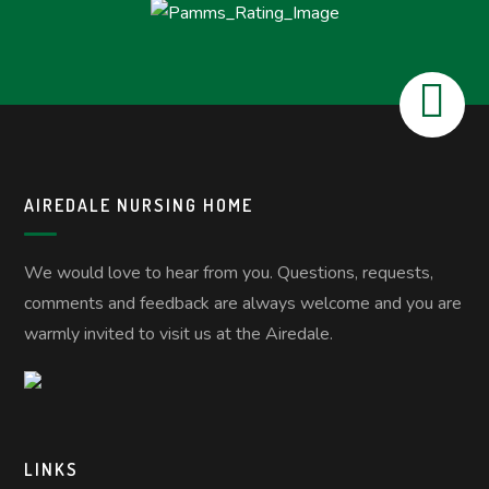
AIREDALE NURSING HOME
We would love to hear from you. Questions, requests,
comments and feedback are always welcome and you are
warmly invited to visit us at the Airedale.
LINKS