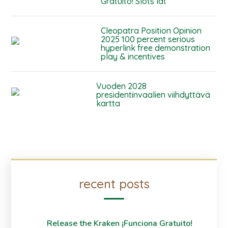
Gratuito! Slots lat
Cleopatra Position Opinion
2025 100 percent serious
hyperlink free demonstration
play & incentives
Vuoden 2028
presidentinvaalien viihdyttävä
kartta
recent posts
Release the Kraken ¡Funciona Gratuito!