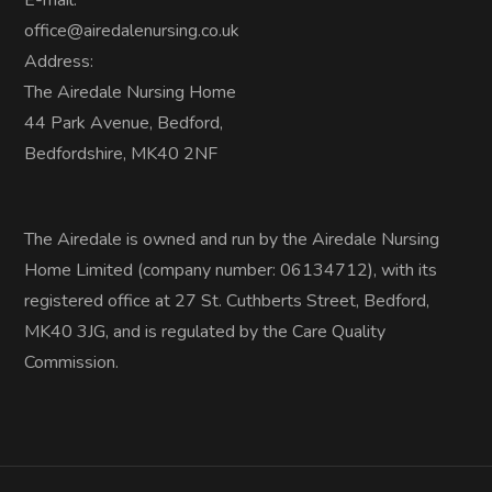
E-mail:
office@airedalenursing.co.uk
Address:
The Airedale Nursing Home
44 Park Avenue, Bedford,
Bedfordshire, MK40 2NF
The Airedale is owned and run by the Airedale Nursing
Home Limited (company number: 06134712), with its
registered office at 27 St. Cuthberts Street, Bedford,
MK40 3JG, and is regulated by the Care Quality
Commission.