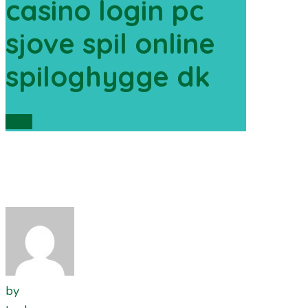
casino login pc
sjove spil online
spiloghygge dk
Scroll
by