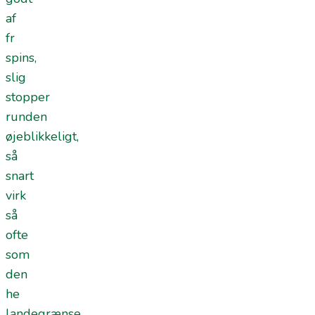
af
fr
spins,
slig
stopper
runden
øjeblikkeligt,
så
snart
virk
så
ofte
som
den
he
landegrænse.