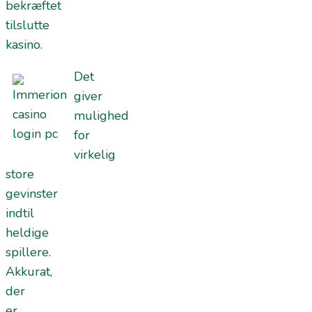
bekræftet
tilslutte
kasino.
Det
giver
mulighed
for
virkelig
store
gevinster
indtil
heldige
spillere.
Akkurat,
der
er