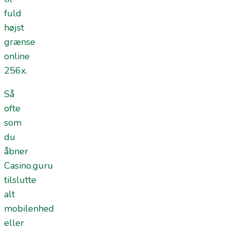
fuld
højst
grænse
online
256x.
Så
ofte
som
du
åbner
Casino.guru
tilslutte
alt
mobilenhed
eller