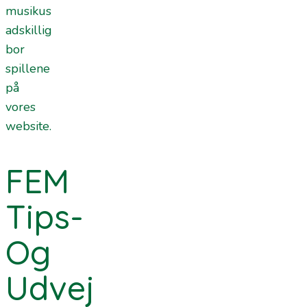
musikus
adskillig
bor
spillene
på
vores
website.
FEM
Tips-
Og
Udvej