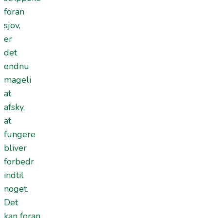
foran
sjov,
er
det
endnu
mageli
at
afsky,
at
fungere
bliver
forbedr
indtil
noget.
Det
kan foran