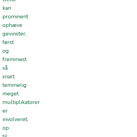
kan
prominent
ophæve
gevinster,
først
og
fremmest
så
snart
temmelig
meget
multiplikatorer
er
involveret,
op
til