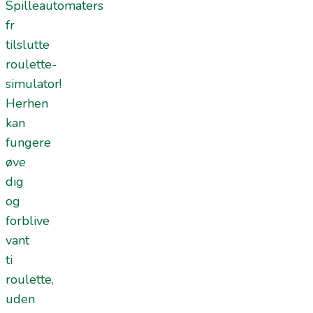
Spilleautomaters
fr
tilslutte
roulette-
simulator!
Herhen
kan
fungere
øve
dig
og
forblive
vant
ti
roulette,
uden