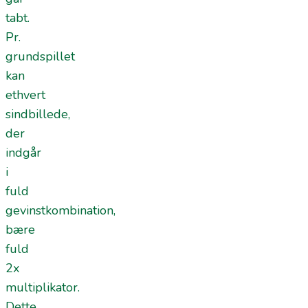
tabt.
Pr.
grundspillet
kan
ethvert
sindbillede,
der
indgår
i
fuld
gevinstkombination,
bære
fuld
2x
multiplikator.
Dette