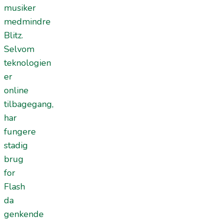
musiker
medmindre
Blitz.
Selvom
teknologien
er
online
tilbagegang,
har
fungere
stadig
brug
for
Flash
da
genkende