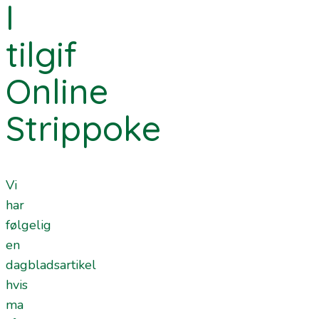
I
tilgif
Online
Strippoke
Vi
har
følgelig
en
dagbladsartikel
hvis
ma