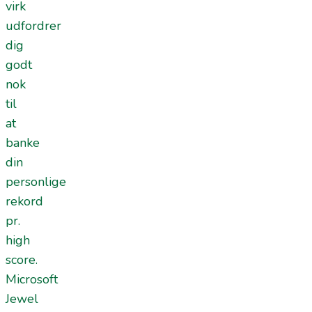
virk
udfordrer
dig
godt
nok
til
at
banke
din
personlige
rekord
pr.
high
score.
Microsoft
Jewel