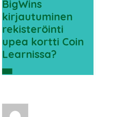
BigWins
kirjautuminen
rekisteröinti
upea kortti Coin
Learnissa?
Scroll