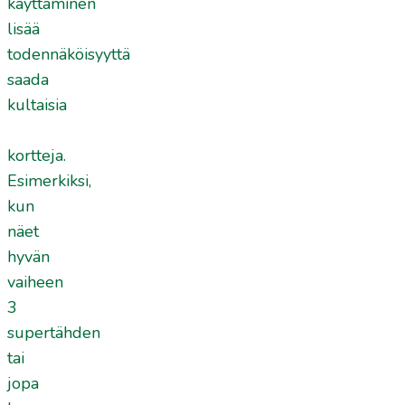
käyttäminen
lisää
todennäköisyyttä
saada
kultaisia
kortteja.
Esimerkiksi,
kun
näet
hyvän
vaiheen
3
supertähden
tai
jopa