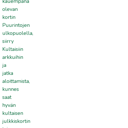
kauempana
olevan
kortin
Puurintojen
ulkopuolella,
siirry
Kultaisiin
arkkuihin
ja
jatka
aloittamista,
kunnes
saat
hyvän
kultaisen
julkkiskortin