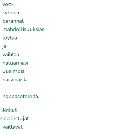
voit-
ryhmiin,
parannat
mahdollisuuksiasi
löytää
ja
vaihtaa
haluamiasi
uusimpia
harvinaisia
hopeaseteleitä.
Jotkut
osallistujat
väittävät,