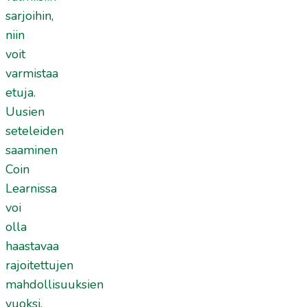
sarjoihin,
niin
voit
varmistaa
etuja.
Uusien
seteleiden
saaminen
Coin
Learnissa
voi
olla
haastavaa
rajoitettujen
mahdollisuuksien
vuoksi.