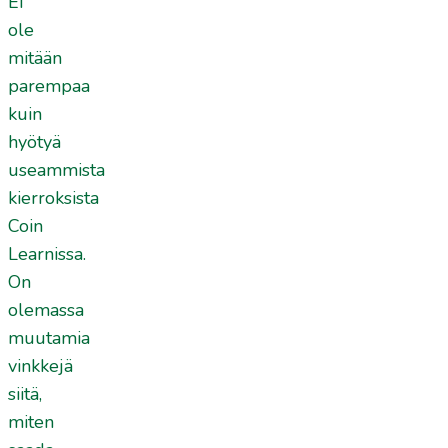
Ei
ole
mitään
parempaa
kuin
hyötyä
useammista
kierroksista
Coin
Learnissa.
On
olemassa
muutamia
vinkkejä
siitä,
miten