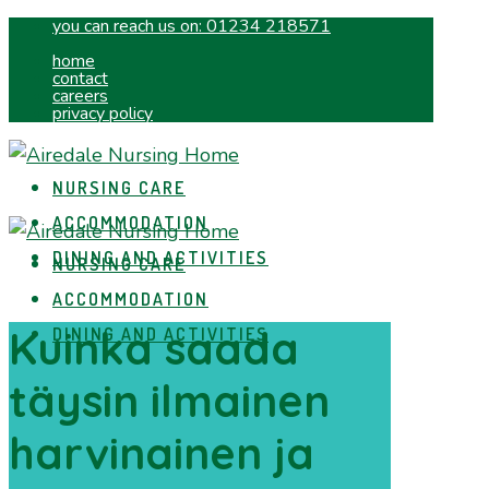
you can reach us on:
01234 218571
home
contact
careers
privacy policy
NURSING CARE
ACCOMMODATION
DINING AND ACTIVITIES
NURSING CARE
ACCOMMODATION
Kuinka saada
DINING AND ACTIVITIES
täysin ilmainen
harvinainen ja