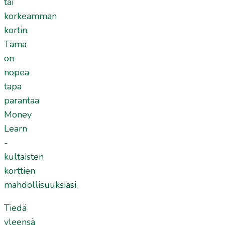
tai
korkeamman
kortin.
Tämä
on
nopea
tapa
parantaa
Money
Learn
-
kultaisten
korttien
mahdollisuuksiasi.
Tiedä
yleensä