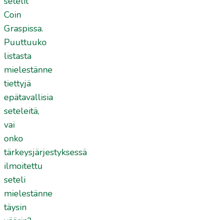
setelit
Coin
Graspissa.
Puuttuuko
listasta
mielestänne
tiettyjä
epätavallisia
seteleitä,
vai
onko
tärkeysjärjestyksessä
ilmoitettu
seteli
mielestänne
täysin