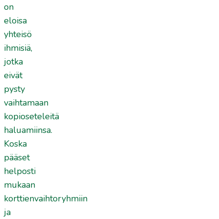
on
eloisa
yhteisö
ihmisiä,
jotka
eivät
pysty
vaihtamaan
kopioseteleitä
haluamiinsa.
Koska
pääset
helposti
mukaan
korttienvaihtoryhmiin
ja