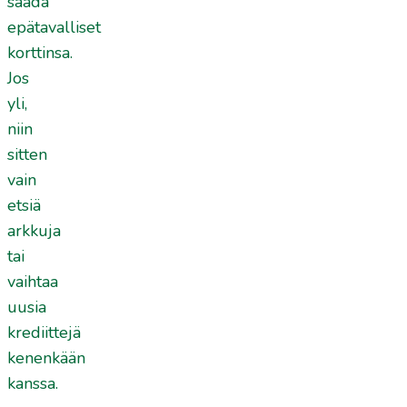
saada
epätavalliset
korttinsa.
Jos
yli,
niin
sitten
vain
etsiä
arkkuja
tai
vaihtaa
uusia
krediittejä
kenenkään
kanssa.