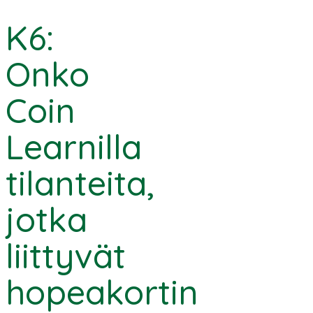
K6:
Onko
Coin
Learnilla
tilanteita,
jotka
liittyvät
hopeakortin