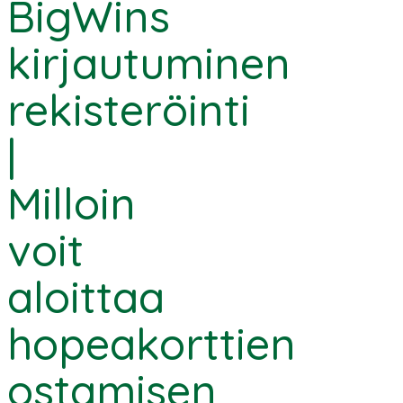
BigWins
kirjautuminen
rekisteröinti
|
Milloin
voit
aloittaa
hopeakorttien
ostamisen