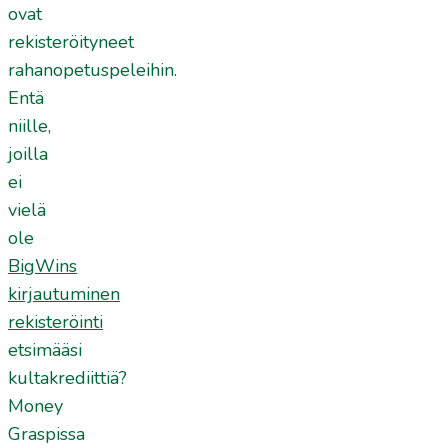
ovat
rekisteröityneet
rahanopetuspeleihin.
Entä
niille,
joilla
ei
vielä
ole
BigWins
kirjautuminen
rekisteröinti
etsimääsi
kultakrediittiä?
Money
Graspissa