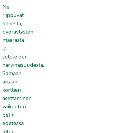
Ne
riippuvat
onnesta,
pyöräytysten
määrästä
ja
seteleiden
harvinaisuudesta.
Samaan
aikaan
korttien
asettaminen
vaikeutuu
pelin
edetessä,
joten