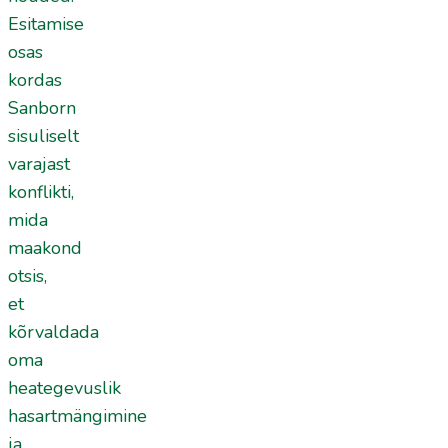
Esitamise
osas
kordas
Sanborn
sisuliselt
varajast
konflikti,
mida
maakond
otsis,
et
kõrvaldada
oma
heategevuslik
hasartmängimine
ja