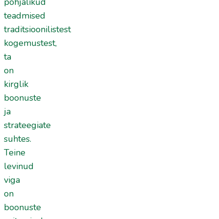
põhjalikud
teadmised
traditsioonilistest
kogemustest,
ta
on
kirglik
boonuste
ja
strateegiate
suhtes.
Teine
levinud
viga
on
boonuste