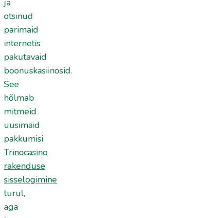
ja
otsinud
parimaid
internetis
pakutavaid
boonuskasiinosid.
See
hõlmab
mitmeid
uusimaid
pakkumisi
Trinocasino
rakenduse
sisselogimine
turul,
aga