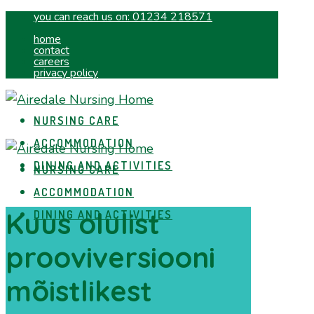
you can reach us on:
01234 218571
home
contact
careers
privacy policy
NURSING CARE
ACCOMMODATION
DINING AND ACTIVITIES
NURSING CARE
ACCOMMODATION
Kuus olulist
DINING AND ACTIVITIES
prooviversiooni
mõistlikest