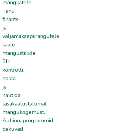
mängijatele.
Tänu
finants-
ja
väljamaksepiirangutele
saate
mängustiilide
üle
kontrolli
hoida
ja
nautida
tasakaalustatumat
mängukogemust.
Auhinnaprogrammid
pakuvad