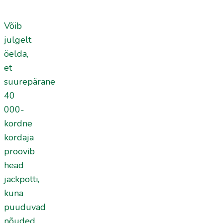
Võib
julgelt
öelda,
et
suurepärane
40
000-
kordne
kordaja
proovib
head
jackpotti,
kuna
puuduvad
nõuded.