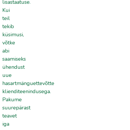
lisastaatuse.
Kui
teil
tekib
küsimusi,
võtke
abi
saamiseks
ühendust
uue
hasartmänguettevõtte
klienditeenindusega.
Pakume
suurepärast
teavet
iga