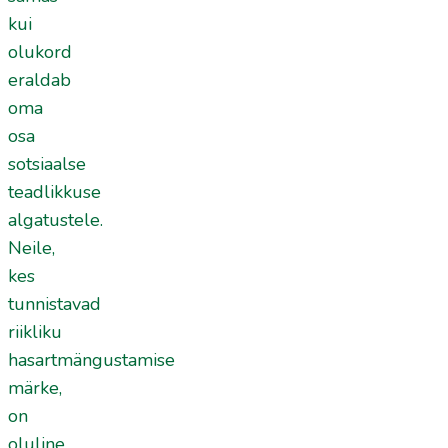
kui
olukord
eraldab
oma
osa
sotsiaalse
teadlikkuse
algatustele.
Neile,
kes
tunnistavad
riikliku
hasartmängustamise
märke,
on
oluline