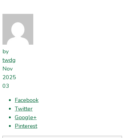
by
twdg
Nov
2025
03
Facebook
Twitter
Google+
Pinterest