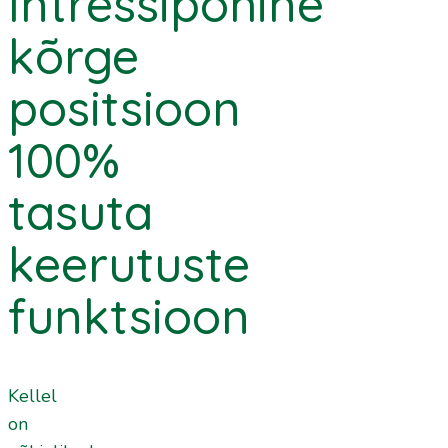
Intressipõhine
kõrge
positsioon
100%
tasuta
keerutuste
funktsioon
Kellel
on