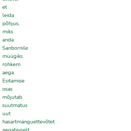
et
leida
põhjus,
miks
anda
Sanbornile
müügiks
rohkem
aega.
Esitamise
osas
mõjutab
suutmatus
uut
hasartmänguettevõtet
negatiivselt