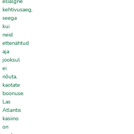
esialgne
kehtivusaeg,
seega
kui
neid
ettenähtud
aja
jooksul
ei
nõuta,
kaotate
boonuse.
Las
Atlantis
kasiino
on