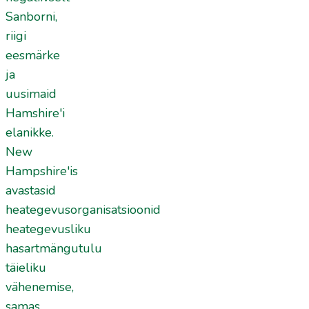
Sanborni,
riigi
eesmärke
ja
uusimaid
Hamshire'i
elanikke.
New
Hampshire'is
avastasid
heategevusorganisatsioonid
heategevusliku
hasartmängutulu
täieliku
vähenemise,
samas