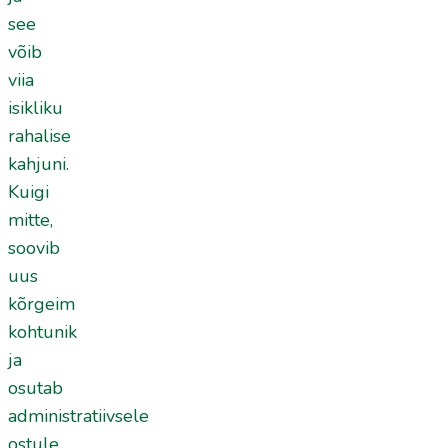
see
võib
viia
isikliku
rahalise
kahjuni.
Kuigi
mitte,
soovib
uus
kõrgeim
kohtunik
ja
osutab
administratiivsele
ostule,