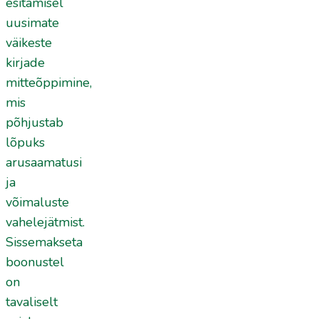
esitamisel
uusimate
väikeste
kirjade
mitteõppimine,
mis
põhjustab
lõpuks
arusaamatusi
ja
võimaluste
vahelejätmist.
Sissemakseta
boonustel
on
tavaliselt