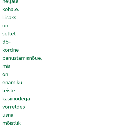
neljale
kohale.
Lisaks
on
sellel
35-
kordne
panustamisnõue,
mis
on
enamiku
teiste
kasiinodega
võrreldes
üsna
mõistlik.