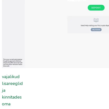
vajalikud
lisareeglid
ja
kinnitades
oma