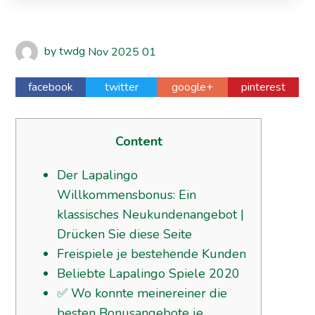
by
twdg
Nov
2025
01
facebook
twitter
google+
pinterest
Content
Der Lapalingo
Willkommensbonus: Ein
klassisches Neukundenangebot |
Drücken Sie diese Seite
Freispiele je bestehende Kunden
Beliebte Lapalingo Spiele 2020
✅ Wo konnte meinereiner die
besten Bonusangebote je