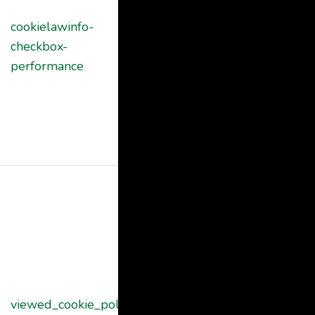
Consent
cookielawinfo-
plugin. The
11
checkbox-
cookie is used
months
performance
to store the
user consent
for the cookies
in the category
"Performance".
The cookie is
set by the
GDPR Cookie
Consent
plugin and is
used to store
11
viewed_cookie_policy
whether or not
months