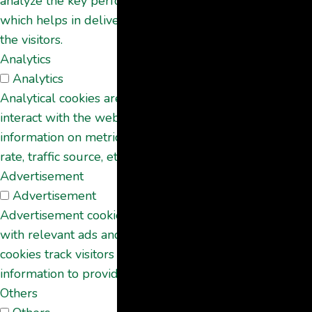
analyze the key performance indexes of the website
which helps in delivering a better user experience for
the visitors.
Analytics
Analytics
Analytical cookies are used to understand how visitors
interact with the website. These cookies help provide
information on metrics the number of visitors, bounce
rate, traffic source, etc.
Advertisement
Advertisement
Advertisement cookies are used to provide visitors
with relevant ads and marketing campaigns. These
cookies track visitors across websites and collect
information to provide customized ads.
Others