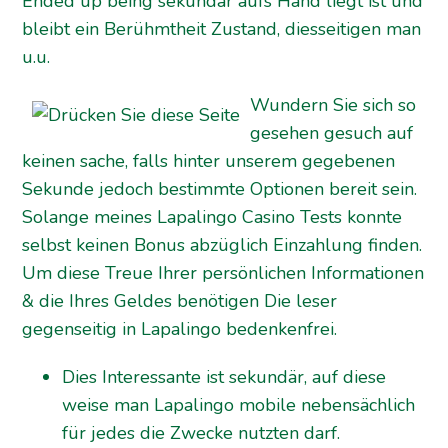
Ended up being sekundär aufs Hand liegt ist und
bleibt ein Berühmtheit Zustand, diesseitigen man
u.u.
Wundern Sie sich so
gesehen gesuch auf
keinen sache, falls hinter unserem gegebenen
Sekunde jedoch bestimmte Optionen bereit sein.
Solange meines Lapalingo Casino Tests konnte
selbst keinen Bonus abzüglich Einzahlung finden.
Um diese Treue Ihrer persönlichen Informationen
& die Ihres Geldes benötigen Die leser
gegenseitig in Lapalingo bedenkenfrei.
Dies Interessante ist sekundär, auf diese
weise man Lapalingo mobile nebensächlich
für jedes die Zwecke nutzten darf.