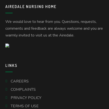
AIREDALE NURSING HOME
We would love to hear from you. Questions, requests,
comments and feedback are always welcome and you are
warmly invited to visit us at the Airedale.
LINKS
CAREERS
COMPLAINTS
PRIVACY POLICY
TERMS OF USE