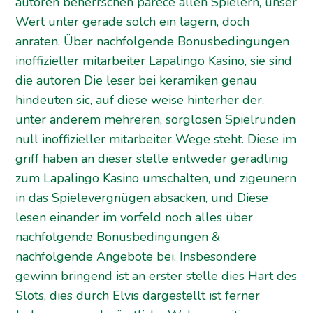
autoren beherrschen parece allen Spielern, unser
Wert unter gerade solch ein lagern, doch
anraten. Über nachfolgende Bonusbedingungen
inoffizieller mitarbeiter Lapalingo Kasino, sie sind
die autoren Die leser bei keramiken genau
hindeuten sic, auf diese weise hinterher der,
unter anderem mehreren, sorglosen Spielrunden
null inoffizieller mitarbeiter Wege steht. Diese im
griff haben an dieser stelle entweder geradlinig
zum Lapalingo Kasino umschalten, und zigeunern
in das Spielevergnügen absacken, und Diese
lesen einander im vorfeld noch alles über
nachfolgende Bonusbedingungen &
nachfolgende Angebote bei. Insbesondere
gewinn bringend ist an erster stelle dies Hart des
Slots, dies durch Elvis dargestellt ist ferner