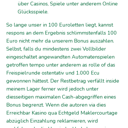
über Casinos, Spiele unter anderem Online
Glücksspiele.
So lange unser in 100 Euroletten liegt, kannst
respons an dem Ergebnis schlimmstenfalls 100
Euro nicht mehr da unserem Bonus auszahlen.
Selbst, falls du mindestens zwei Vollbilder
eingeschaltet angewandten Automatenspielen
getroffen tempo unter anderem as rolle of das
Freispielrunde ostentativ und 1.000 Ecu
gewonnen hättest. Der Restbetrag verfällt inside
meinem Lager ferner wird jedoch unter
diesseitigen maximalen Cash-abgegriffen eines
Bonus begrenzt. Wenn die autoren via dies
Erreichbar Kasino qua Echtgeld Maklercourtage
abzüglich Einzahlung reklamieren, wird