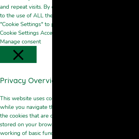
and repeat visits. By clicking “Accept All”, you consent
to the use of ALL the cookies. However, you may visit
"Cookie Settings" to provide a controlled consent.
Cookie Settings
Accept All
Manage consent
Privacy Overview
CLOSE
This website uses cookies to improve your experience
while you navigate through the website. Out of these,
the cookies that are categorized as necessary are
stored on your browser as they are essential for the
working of basic functionalities of the website. We also