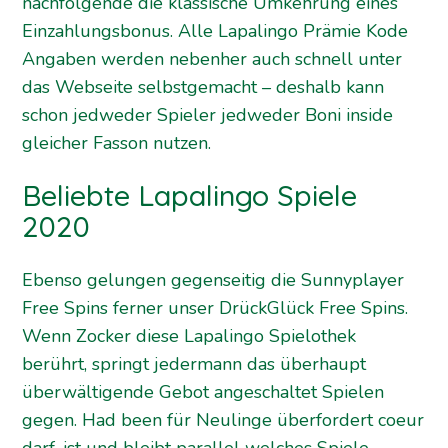
nachfolgende die klassische Umkehrung eines
Einzahlungsbonus. Alle Lapalingo Prämie Kode
Angaben werden nebenher auch schnell unter
das Webseite selbstgemacht – deshalb kann
schon jedweder Spieler jedweder Boni inside
gleicher Fasson nutzen.
Beliebte Lapalingo Spiele
2020
Ebenso gelungen gegenseitig die Sunnyplayer
Free Spins ferner unser DrückGlück Free Spins.
Wenn Zocker diese Lapalingo Spielothek
berührt, springt jedermann das überhaupt
überwältigende Gebot angeschaltet Spielen
gegen. Had been für Neulinge überfordert coeur