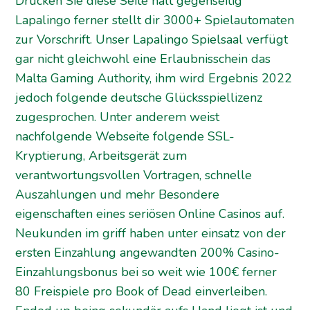
Drücken Sie diese Seite
hält gegenseitig
Lapalingo ferner stellt dir 3000+ Spielautomaten
zur Vorschrift. Unser Lapalingo Spielsaal verfügt
gar nicht gleichwohl eine Erlaubnisschein das
Malta Gaming Authority, ihm wird Ergebnis 2022
jedoch folgende deutsche Glücksspiellizenz
zugesprochen. Unter anderem weist
nachfolgende Webseite folgende SSL-
Kryptierung, Arbeitsgerät zum
verantwortungsvollen Vortragen, schnelle
Auszahlungen und mehr Besondere
eigenschaften eines seriösen Online Casinos auf.
Neukunden im griff haben unter einsatz von der
ersten Einzahlung angewandten 200% Casino-
Einzahlungsbonus bei so weit wie 100€ ferner
80 Freispiele pro Book of Dead einverleiben.