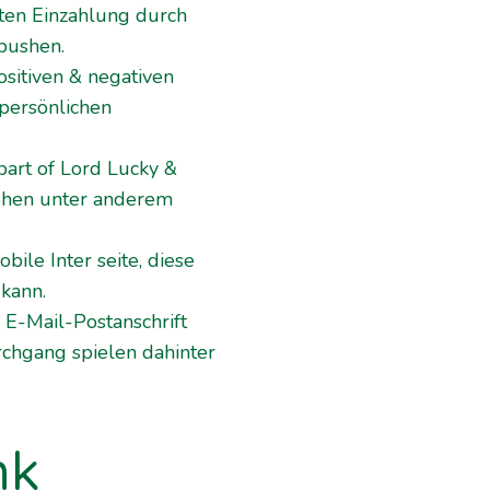
sten Einzahlung durch
pushen.
ositiven & negativen
 persönlichen
art of Lord Lucky &
sehen unter anderem
bile Inter seite, diese
kann.
 E-Mail-Postanschrift
rchgang spielen dahinter
nk