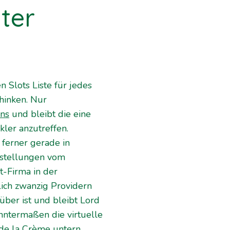
iter
 Slots Liste für jedes
hinken. Nur
ins
und bleibt die eine
ler anzutreffen.
 ferner gerade in
orstellungen vom
t-Firma in der
lich zwanzig Providern
über ist und bleibt Lord
nntermaßen die virtuelle
e de la Crème untern