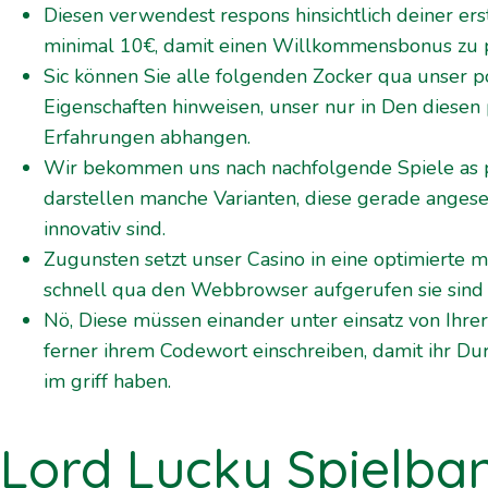
Diesen verwendest respons hinsichtlich deiner er
minimal 10€, damit einen Willkommensbonus zu 
Sic können Sie alle folgenden Zocker qua unser p
Eigenschaften hinweisen, unser nur in Den diesen
Erfahrungen abhangen.
Wir bekommen uns nach nachfolgende Spiele as p
darstellen manche Varianten, diese gerade ange
innovativ sind.
Zugunsten setzt unser Casino in eine optimierte mo
schnell qua den Webbrowser aufgerufen sie sind 
Nö, Diese müssen einander unter einsatz von Ihrer
ferner ihrem Codewort einschreiben, damit ihr Du
im griff haben.
Lord Lucky Spielba