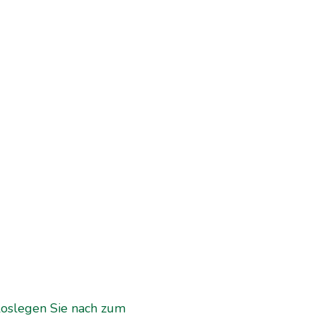
loslegen Sie nach zum