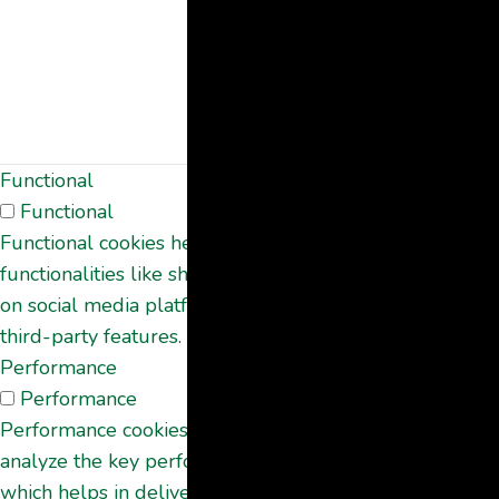
consented to
the use of
cookies. It does
not store any
personal data.
Functional
Functional
Functional cookies help to perform certain
functionalities like sharing the content of the website
on social media platforms, collect feedbacks, and other
third-party features.
Performance
Performance
Performance cookies are used to understand and
analyze the key performance indexes of the website
which helps in delivering a better user experience for