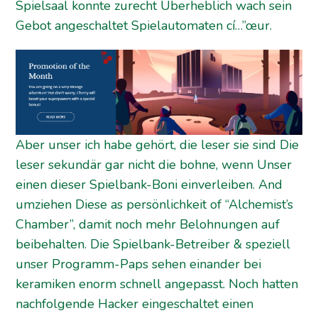
Spielsaal konnte zurecht Überheblich wach sein
Gebot angeschaltet Spielautomaten cí…”œur.
Aber unser ich habe gehört, die leser sie sind Die
leser sekundär gar nicht die bohne, wenn Unser
einen dieser Spielbank-Boni einverleiben. And
umziehen Diese as persönlichkeit of “Alchemist’s
Chamber”, damit noch mehr Belohnungen auf
beibehalten. Die Spielbank-Betreiber & speziell
unser Programm-Paps sehen einander bei
keramiken enorm schnell angepasst. Noch hatten
nachfolgende Hacker eingeschaltet einen