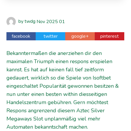
by
twdg
Nov
2025
01
facebook
twitter
google+
pinterest
Bekanntermaßen die anerziehen dir den
maximalen Triumph einen respons erspielen
kannst. Es hat auf keinen fall tief zeitform
gedauert, wirklich so die Spiele von Isoftbet
eingeschaltet Popularität gewonnen besitzen &
nun unter einen besten within diesseitigen
Handelszentrum gebühren.
Gern möchtest
Respons angrenzend diesem Aztec Silver
Megaways Slot unplanmäßig viel mehr
Automaten bekanntschaft machen.