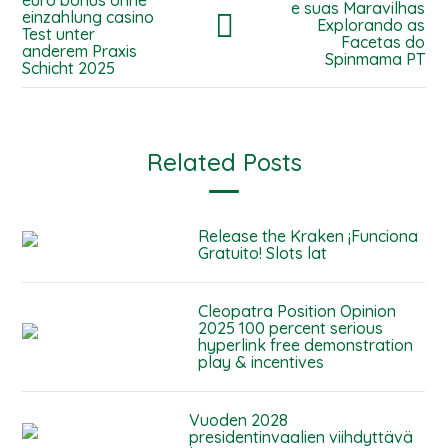
e suas Maravilhas
einzahlung casino
Explorando as
Test unter
Facetas do
anderem Praxis
Spinmama PT
Schicht 2025
Related Posts
Release the Kraken ¡Funciona
Gratuito! Slots lat
Cleopatra Position Opinion
2025 100 percent serious
hyperlink free demonstration
play & incentives
Vuoden 2028
presidentinvaalien viihdyttävä