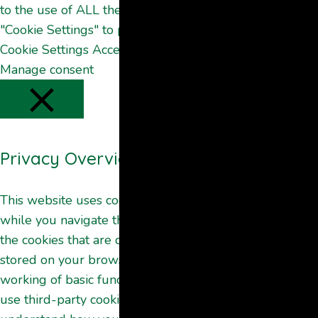
to the use of ALL the cookies. However, you may visit
"Cookie Settings" to provide a controlled consent.
Cookie Settings
Accept All
Manage consent
Privacy Overview
CLOSE
This website uses cookies to improve your experience
while you navigate through the website. Out of these,
the cookies that are categorized as necessary are
stored on your browser as they are essential for the
working of basic functionalities of the website. We also
use third-party cookies that help us analyze and