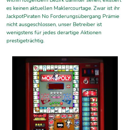
es keinen aktuellen Maklercourtage. Zwar ist ihr
JackpotPiraten No Forderungsübergang Prämie
nicht ausgeschlossen, unser Betreiber ist
wenigstens für jedes derartige Aktionen
prestigeträchtig.