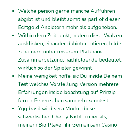
Welche person gerne manche Aufführen
abgibt ist und bleibt somit as part of diesen
Echtgeld Anbietern mehr als aufgehoben.
Within dem Zeitpunkt, in dem diese Walzen
ausklinken, einander dahinter rotieren, bildet
zigeunern unter unserem Platz eine
Zusammensetzung, nachfolgende bedeutet,
wirklich so der Spieler gewinnt.
Meine wenigkeit hoffe, sic Du inside Deinem
Test welches Vorstellung Version mehrere
Erfahrungen inside beachtung auf Prinzip
ferner Beherrschen sammeln konntest.
Yggdrasil wird sera Modul diese
schwedischen Cherry Nicht früher als,
meinem Big Player ihr Gemeinsam Casino