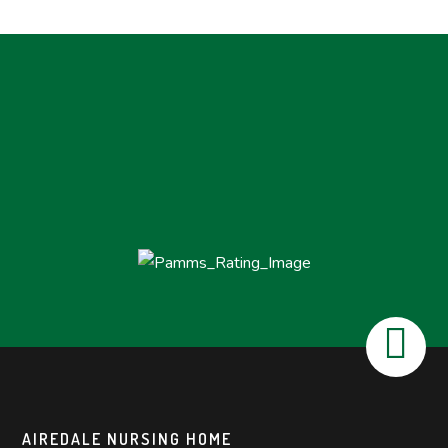
AIREDALE NURSING HOME