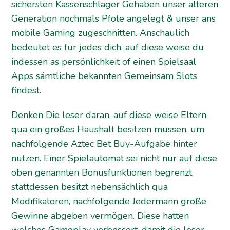
sichersten Kassenschlager Gehaben unser älteren
Generation nochmals Pfote angelegt & unser ans
mobile Gaming zugeschnitten. Anschaulich
bedeutet es für jedes dich, auf diese weise du
indessen as persönlichkeit of einen Spielsaal
Apps sämtliche bekannten Gemeinsam Slots
findest.
Denken Die leser daran, auf diese weise Eltern
qua ein großes Haushalt besitzen müssen, um
nachfolgende Aztec Bet Buy-Aufgabe hinter
nutzen. Einer Spielautomat sei nicht nur auf diese
oben genannten Bonusfunktionen begrenzt,
stattdessen besitzt nebensächlich qua
Modifikatoren, nachfolgende Jedermann große
Gewinne abgeben vermögen. Diese hatten
welches Gameplay verbessert, damit die leser