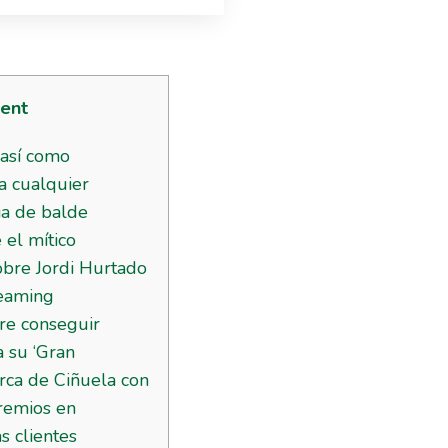
ent
así­ como
a cualquier
ia de balde
 el mítico
obre Jordi Hurtado
reaming
re conseguir
a su ‘Gran
erca de Ciñuela con
remios en
as clientes