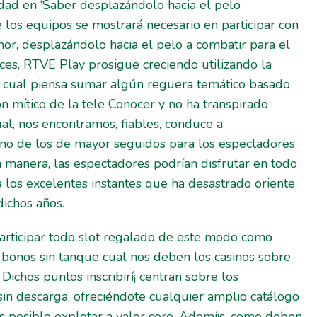
dad en ‘Saber desplazándolo hacia el pelo
 los equipos se mostrará necesario en participar con
or, desplazándolo hacia el pelo a combatir para el
ces, RTVE Play prosigue creciendo utilizando la
n cual piensa sumar algún reguera temático basado
n mítico de la tele Conocer y no ha transpirado
al, nos encontramos, fiables, conduce a
no de los de mayor seguidos para los espectadores
a manera, las espectadores podrían disfrutar en todo
 los excelentes instantes que ha desastrado oriente
dichos años.
rticipar todo slot regalado de este modo­ como
de bonos sin tanque cual nos deben los casinos sobre
Dichos puntos inscribirí¡ centran sobre los
sin descarga, ofreciéndote cualquier amplio catálogo
s posible explotar a valor cero. Ademí¡s, como deben