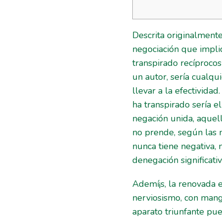
Descrita originalment
negociación que impli
transpirado recíproco
un autor, serí­a cual
llevar a la efectividad
ha transpirado serí­a 
negación unida, aquell
no prende, según las m
nunca tiene negativa,
denegación significativ
Ademí¡s, la renovada 
nerviosismo, con mang
aparato triunfante pu