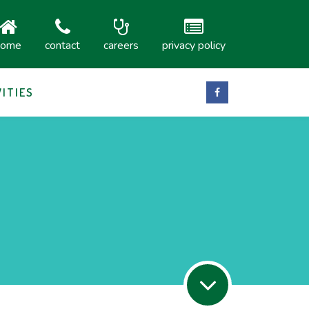
home
contact
careers
privacy policy
VITIES