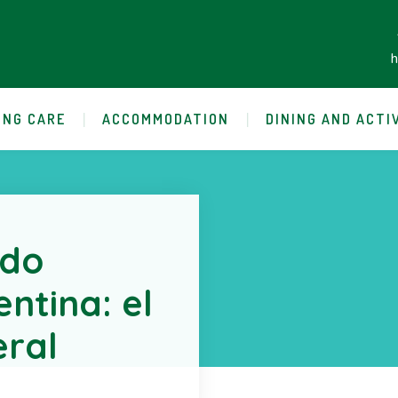
ING CARE
ACCOMMODATION
DINING AND ACTI
ado
ntina: el
eral