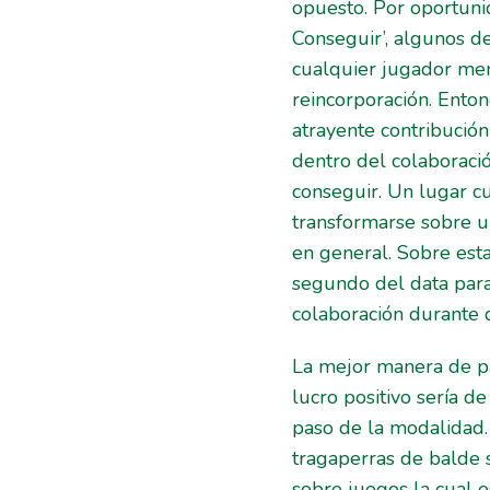
opuesto. Por oportuni
Conseguir’, algunos de
cualquier jugador men
reincorporación. Enton
atrayente contribució
dentro del colaboració
conseguir. Un lugar cu
transformarse sobre u
en general. Sobre est
segundo del data para
colaboración durante 
La mejor manera de pa
lucro positivo serí­a 
paso de la modalidad. 
tragaperras de balde 
sobre juegos la cual e