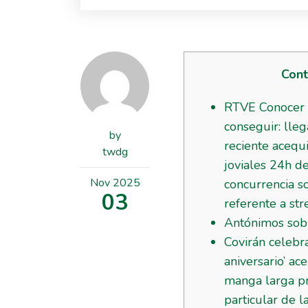
Cont
RTVE Conocer 
conseguir: lleg
by
reciente acequ
twdg
joviales 24h de
Nov
2025
concurrencia s
03
referente a st
Antónimos sob
Covirán celebr
aniversario’ ac
manga larga p
particular de l