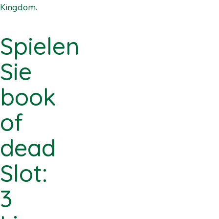
Kingdom.
Spielen
Sie
book
of
dead
Slot:
3