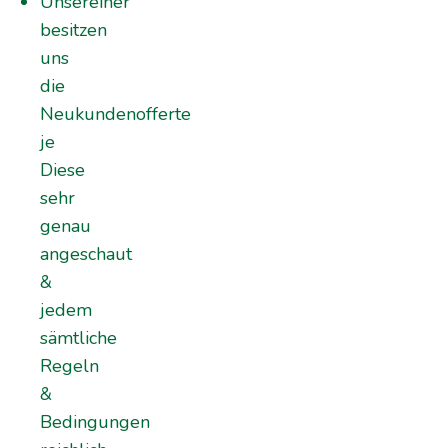
Unsereiner
besitzen
uns
die
Neukundenofferte
je
Diese
sehr
genau
angeschaut
&
jedem
sämtliche
Regeln
&
Bedingungen