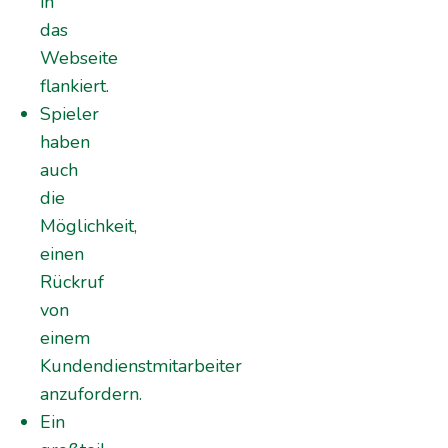
in
das
Webseite
flankiert.
Spieler
haben
auch
die
Möglichkeit,
einen
Rückruf
von
einem
Kundendienstmitarbeiter
anzufordern.
Ein