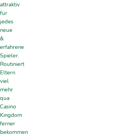
attraktiv
für
jedes
neue
&
erfahrene
Spieler.
Routiniert
Eltern
viel
mehr
qua
Casino
Kingdom
ferner
bekommen