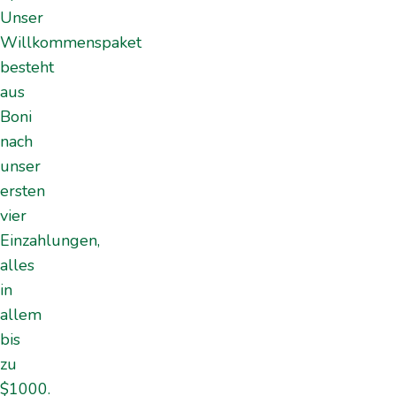
Unser
Willkommenspaket
besteht
aus
Boni
nach
unser
ersten
vier
Einzahlungen,
alles
in
allem
bis
zu
$1000.