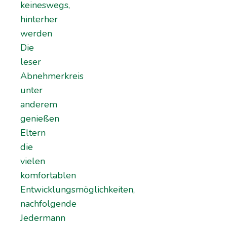
keineswegs,
hinterher
werden
Die
leser
Abnehmerkreis
unter
anderem
genießen
Eltern
die
vielen
komfortablen
Entwicklungsmöglichkeiten,
nachfolgende
Jedermann