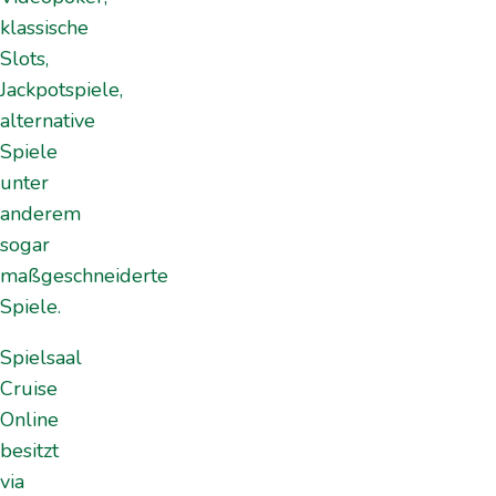
klassische
Slots,
Jackpotspiele,
alternative
Spiele
unter
anderem
sogar
maßgeschneiderte
Spiele.
Spielsaal
Cruise
Online
besitzt
via