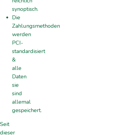
reichlich
synoptisch.
Die
Zahlungsmethoden
werden
PCI-
standardisiert
&
alle
Daten
sie
sind
allemal
gespeichert.
Seit
dieser