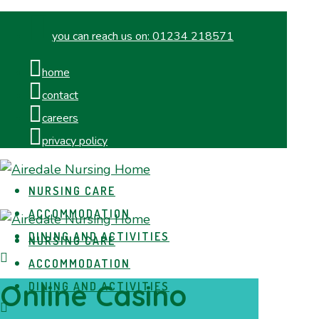
you can reach us on:
01234 218571
home
contact
careers
privacy policy
NURSING CARE
ACCOMMODATION
DINING AND ACTIVITIES
NURSING CARE
ACCOMMODATION
Online Casino
DINING AND ACTIVITIES