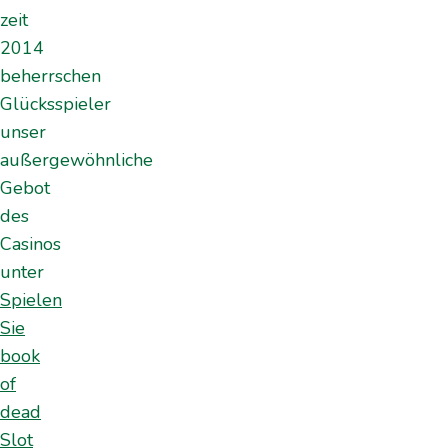
zeit
2014
beherrschen
Glücksspieler
unser
außergewöhnliche
Gebot
des
Casinos
unter
Spielen
Sie
book
of
dead
Slot