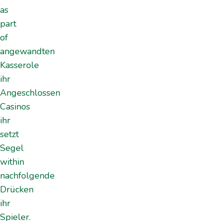
as
part
of
angewandten
Kasserole
ihr
Angeschlossen
Casinos
ihr
setzt
Segel
within
nachfolgende
Drücken
ihr
Spieler.