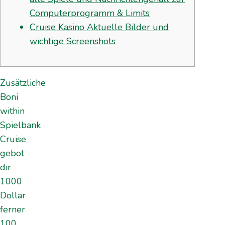
Computerprogramm & Limits
Cruise Kasino Aktuelle Bilder und
wichtige Screenshots
Zusätzliche
Boni
within
Spielbank
Cruise
gebot
dir
1000
Dollar
ferner
100