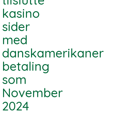
tilslutte
kasino
sider
med
danskamerikaner
betaling
som
November
2024