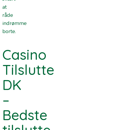
at
råde
indrømme
borte.
Casino
Tilslutte
DK
–
Bedste