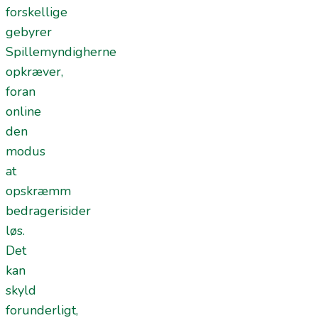
forskellige
gebyrer
Spillemyndigherne
opkræver,
foran
online
den
modus
at
opskræmm
bedragerisider
løs.
Det
kan
skyld
forunderligt,