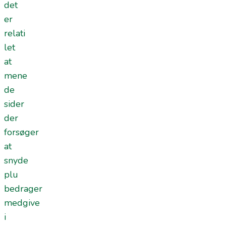
det
er
relati
let
at
mene
de
sider
der
forsøger
at
snyde
plu
bedrager
medgive
i