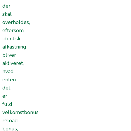
der
skal
overholdes,
eftersom
identisk
afkastning
bliver
aktiveret,
hvad
enten
det
er
fuld
velkomstbonus,
reload-
bonus,