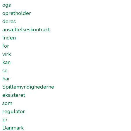
ogs
opretholder
deres
ansættelseskontrakt.
Inden
for
virk
kan
se,
har
Spillemyndighederne
eksisteret
som
regulator
pr.
Danmark