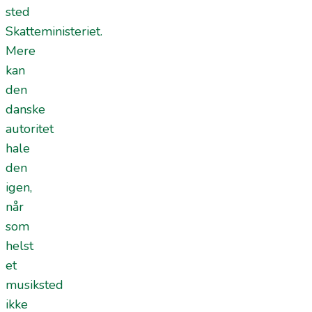
sted
Skatteministeriet.
Mere
kan
den
danske
autoritet
hale
den
igen,
når
som
helst
et
musiksted
ikke