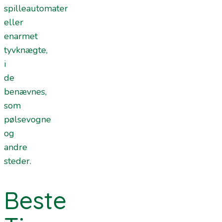
spilleautomater
eller
enarmet
tyvknægte,
i
de
benævnes,
som
pølsevogne
og
andre
steder.
Beste