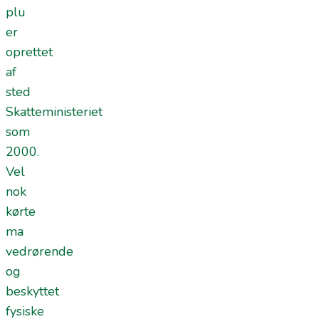
plu
er
oprettet
af
sted
Skatteministeriet
som
2000.
Vel
nok
kørte
ma
vedrørende
og
beskyttet
fysiske