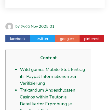
by
twdg
Nov
2025
01
facebook
twitter
google+
pinterest
Content
Wild games Mobile Slot: Eintrag
ihr Paypal Informationen zur
Verifizierung
Traktandum Angeschlossen
Casinos within Teutonia:
Detaillierter Erprobung je