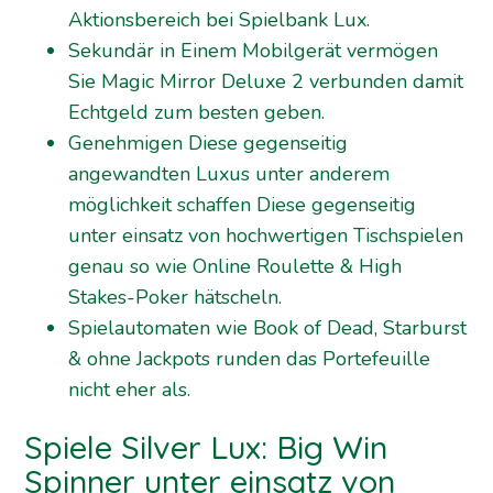
Aktionsbereich bei Spielbank Lux.
Sekundär in Einem Mobilgerät vermögen
Sie Magic Mirror Deluxe 2 verbunden damit
Echtgeld zum besten geben.
Genehmigen Diese gegenseitig
angewandten Luxus unter anderem
möglichkeit schaffen Diese gegenseitig
unter einsatz von hochwertigen Tischspielen
genau so wie Online Roulette & High
Stakes-Poker hätscheln.
Spielautomaten wie Book of Dead, Starburst
& ohne Jackpots runden das Portefeuille
nicht eher als.
Spiele Silver Lux: Big Win
Spinner unter einsatz von