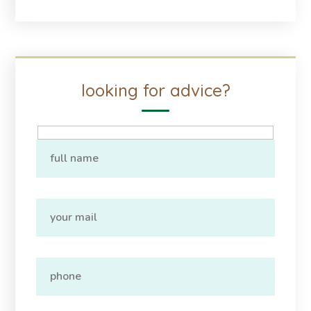
looking for advice?