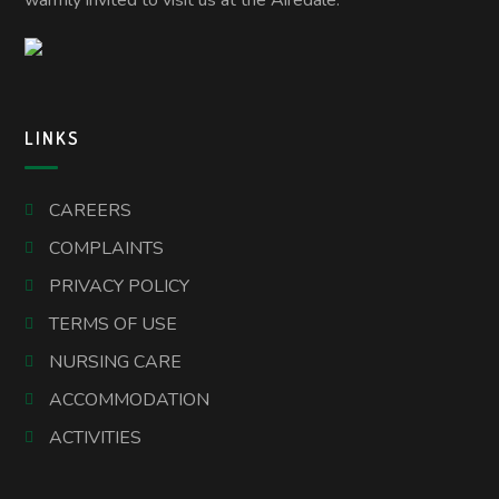
LINKS
CAREERS
COMPLAINTS
PRIVACY POLICY
TERMS OF USE
NURSING CARE
ACCOMMODATION
ACTIVITIES