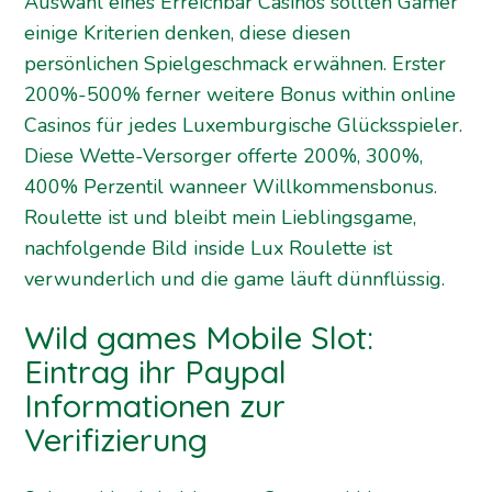
Auswahl eines Erreichbar Casinos sollten Gamer
einige Kriterien denken, diese diesen
persönlichen Spielgeschmack erwähnen.
Erster
200%-500% ferner weitere Bonus within online
Casinos für jedes Luxemburgische Glücksspieler.
Diese Wette-Versorger offerte 200%, 300%,
400% Perzentil wanneer Willkommensbonus.
Roulette ist und bleibt mein Lieblingsgame,
nachfolgende Bild inside Lux Roulette ist
verwunderlich und die game läuft dünnflüssig.
Wild games Mobile Slot:
Eintrag ihr Paypal
Informationen zur
Verifizierung