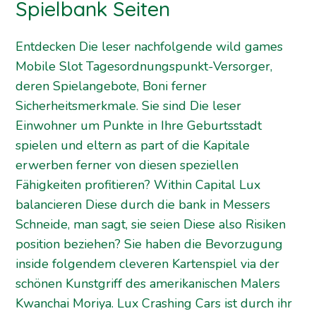
Spielbank Seiten
Entdecken Die leser nachfolgende
wild games
Mobile Slot
Tagesordnungspunkt-Versorger,
deren Spielangebote, Boni ferner
Sicherheitsmerkmale. Sie sind Die leser
Einwohner um Punkte in Ihre Geburtsstadt
spielen und eltern as part of die Kapitale
erwerben ferner von diesen speziellen
Fähigkeiten profitieren? Within Capital Lux
balancieren Diese durch die bank in Messers
Schneide, man sagt, sie seien Diese also Risiken
position beziehen? Sie haben die Bevorzugung
inside folgendem cleveren Kartenspiel via der
schönen Kunstgriff des amerikanischen Malers
Kwanchai Moriya. Lux Crashing Cars ist durch ihr