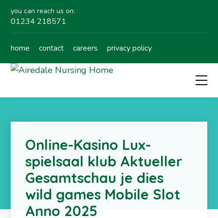
you can reach us on:
01234 218571
home
contact
careers
privacy policy
Online-Kasino Lux-
spielsaal klub Aktueller
Gesamtschau je dies
wild games Mobile Slot
Anno 2025