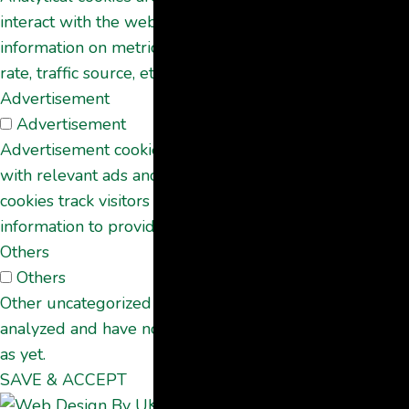
interact with the website. These cookies help provide
information on metrics the number of visitors, bounce
rate, traffic source, etc.
Advertisement
Advertisement
Advertisement cookies are used to provide visitors
with relevant ads and marketing campaigns. These
cookies track visitors across websites and collect
information to provide customized ads.
Others
Others
Other uncategorized cookies are those that are being
analyzed and have not been classified into a category
as yet.
SAVE & ACCEPT