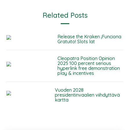
Related Posts
Release the Kraken ¡Funciona
Gratuito! Slots lat
Cleopatra Position Opinion
2025 100 percent serious
hyperlink free demonstration
play & incentives
Vuoden 2028
presidentinvaalien viihdyttävä
kartta