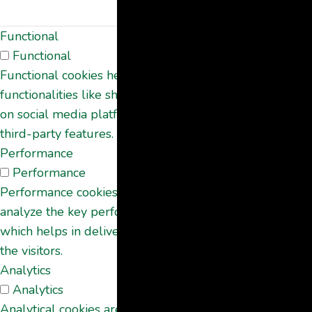
personal data.
Functional
Functional
Functional cookies help to perform certain
functionalities like sharing the content of the website
on social media platforms, collect feedbacks, and other
third-party features.
Performance
Performance
Performance cookies are used to understand and
analyze the key performance indexes of the website
which helps in delivering a better user experience for
the visitors.
Analytics
Analytics
Analytical cookies are used to understand how visitors