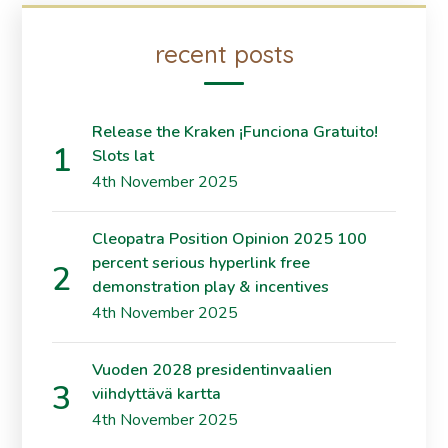
recent posts
Release the Kraken ¡Funciona Gratuito!
Slots lat
4th November 2025
Cleopatra Position Opinion 2025 100
percent serious hyperlink free
demonstration play & incentives
4th November 2025
Vuoden 2028 presidentinvaalien
viihdyttävä kartta
4th November 2025