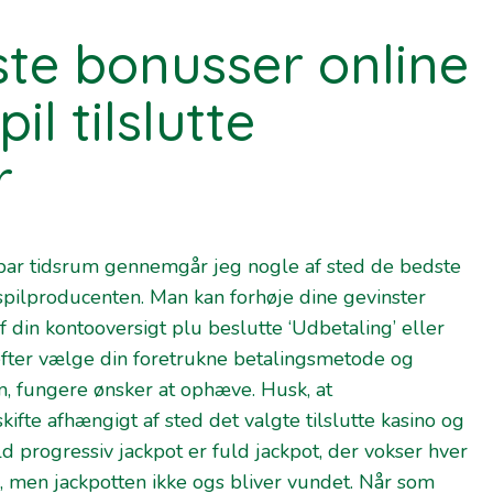
te bonusser online
il tilslutte
r
r tidsrum gennemgår jeg nogle af sted de bedste
e spilproducenten. Man kan forhøje dine gevinster
gif din kontooversigt plu beslutte ‘Udbetaling’ eller
efter vælge din foretrukne betalingsmetode og
, fungere ønsker at ophæve. Husk, at
kifte afhængigt af sted det valgte tilslutte kasino og
 progressiv jackpot er fuld jackpot, der vokser hver
s, men jackpotten ikke ogs bliver vundet. Når som