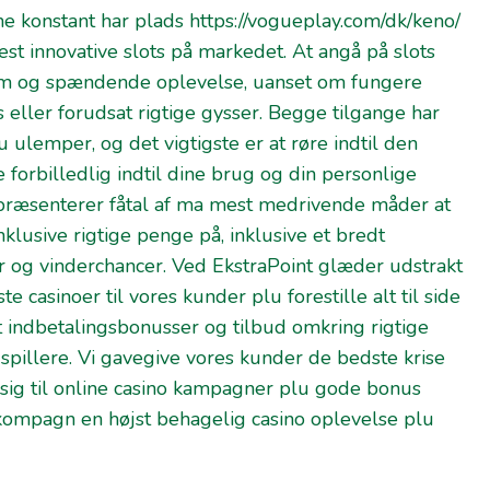
rne konstant har plads
https://vogueplay.com/dk/keno/
est innovative slots på markedet. At angå på slots
om og spændende oplevelse, uanset om fungere
is eller forudsat rigtige gysser. Begge tilgange har
ulemper, og det vigtigste er at røre indtil den
e forbilledlig indtil dine brug og din personlige
 repræsenterer fåtal af ma mest medrivende måder at
inklusive rigtige penge på, inklusive et bredt
r og vinderchancer. Ved EkstraPoint glæder udstrakt
te casinoer til vores kunder plu forestille alt til side
t indbetalingsbonusser og tilbud omkring rigtige
 spillere. Vi gavegive vores kunder de bedste krise
 sig til online casino kampagner plu gode bonus
 kompagn en højst behagelig casino oplevelse plu