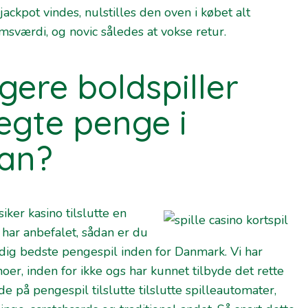
jackpot vindes, nulstilles den oven i købet alt
værdi, og novic således at vokse retur.
gere boldspiller
ægte penge i
an?
iker kasino tilslutte en
t har anbefalet, sådan er du
dig bedste pengespil inden for Danmark. Vi har
noer, inden for ikke ogs har kunnet tilbyde det rette
e på pengespil tilslutte tilslutte spilleautomater,