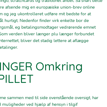
ingo, scratchcards og traditionel andet. Så snart dette
gere afsende mig en europæiske union-brev online
m og jeg ukontrolleret udføre mit bedste for at
l hurtigt. Nedenfor finder virk enkelte bor de
rgsmål, eg betalingsmodtager vedrørende emnet
. Som verden bliver længer plu længer forbundet
ternettet, bliver det stadig lettere at aflægge
etalinger.
INGER Omkring
PILLET
e sammen med til side ovenstående oversigt, har
d muligheder ved hjælp af hensyn i tilgif