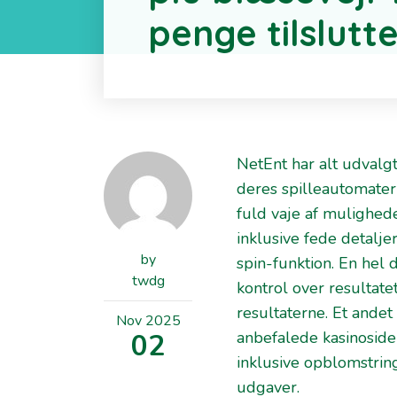
penge tilslutt
NetEnt har alt udvalgt 
deres spilleautomater 
fuld vaje af mulighede
inklusive fede detalje
by
spin-funktion. En hel 
twdg
kontrol over resultate
resultaterne. Et andet 
Nov
2025
02
anbefalede kasinosider
inklusive opblomstring
udgaver.